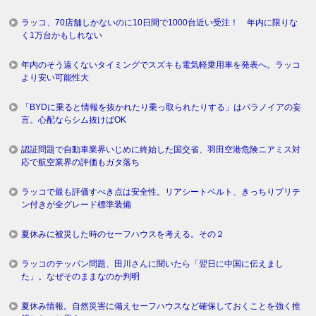
ラッコ、70店舗しかないのに10日間で1000台近い受注！ 年内に限りな
く1万台かもしれない
年内のそう遠くないタイミングでスズキも電気軽乗用車を発表へ。ラッコ
より安い可能性大
「BYDに乗ると情報を抜かれたり乗っ取られたりする」はパラノイアの妄
言。心配ならシム抜けばOK
認証問題で自動車業界いじめに終始した国交省、羽田空港危険ニアミス対
応で航空業界の評価もガタ落ち
ラッコで最も評価すべき点は安全性。リアシートベルト、きっちりプリテ
ン付きが全グレード標準装備
夏休みに被災した時のセーフハウスを考える。その２
ラッコのテッパン問題、田川さんに聞いたら「翌日に中国に伝えまし
た」。なぜそのままなのか判明
夏休み情報。自然災害に備えセーフハウスなど確保しておくことを強く推