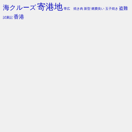
寄港地
海クルーズ
盗難
帯広 焼き肉
新型
燃費良い
玉子焼き
香港
試乗記