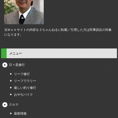
当Ｗｅｂサイトの内容を２ちゃんねるに転載／引用した方は民事訴訟の対象
になります。
メニュー
日々是修行
リーフ修行
リーフでラリー
厳しい釣り修行
おやぢバイク
クルマ
最新情報