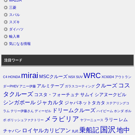
MAZDA
三菱
スバル
スズキ
ダイハツ
輸入車
気になる情報
注目ワード
mirai
WRC
MSCクルーズ
C4
HONDA
NSX
SUV
XC60D4
アウトラン
コス
クルーズ
アルミテープ
ダーPHEV
アニー伊藤
ガラスコーティング
タクルーズ
コスタ・フォーチュナ
サムイ
シアヌークビル
シンガポール
ジャカルタ
ジャパネットタカタ
ステアリングコ
ドリームクルーズ
ラム
テリー伊藤さん
ディーゼル
ハイビーム
ホンダ
ボル
メラビリア
ラリー
レム
ボ
ポリッシュファクトリー
ヤフーニュース
国沢
乗船記
地中
ロイヤルカリビアン
チャバン
丸武