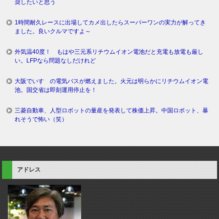
奨したいと思う
1時間耐久レースに出場してカメ出したらスーパーワンの実力が解ってき
ました。良いクルマですよ～
外気温40度！ もはや三元系リチウムイオン電池だと充電も放電も厳し
い。LFPなら問題なしだけれど
大阪でいすゞの電気バスが燃えました。火元は明らかにリチウムイオン電
池。国交省は即刻運用停止を！
三菱自動車、人型ロボットの量産を発表して株価上昇。中国ロボット、暴
れそうで怖い（笑）
アドレス