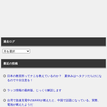
過去ログ
過
去
ロ
最近の投稿
グ
日本の教習所ってナニを教えているのか？ 夏休みはヘタクソだらけにな
るので十分注意を！
ラッコ情報の最終版。じっくり解説します
台湾で急速充電中のbX4Xが燃えたと、中国で話題になっている。実際、
電池が燃えたようだ