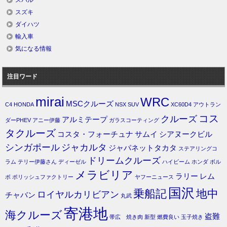
スバル
スズキ
ダイハツ
輸入車
気になる情報
注目ワード
mirai
WRC
MSCクルーズ
C4
HONDA
NSX
SUV
XC60D4
アウトラン
コス
クルーズ
アルミテープ
ダーPHEV
アニー伊藤
ガラスコーティング
タクルーズ
コスタ・フォーチュナ
サムイ
シアヌークビル
シンガポール
ジャカルタ
ジャパネットタカタ
ステアリングコ
ドリームクルーズ
ラム
テリー伊藤さん
ディーゼル
ハイビーム
ホンダ
ボル
メラビリア
ラリー
レム
ボ
ポリッシュファクトリー
ヤフーニュース
国沢
乗船記
地中
ロイヤルカリビアン
チャバン
丸武
寄港地
海クルーズ
盗難
帯広 焼き肉
新型
燃費良い
玉子焼き