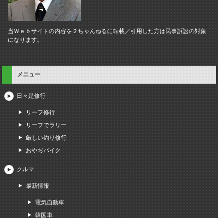
当Ｗｅｂサイトの内容を２ちゃんねるに転載／引用した方は民事訴訟の対象
になります。
メニュー
日々是修行
リーフ修行
リーフでラリー
厳しい釣り修行
おやぢバイク
クルマ
最新情報
電気自動車
韓国車