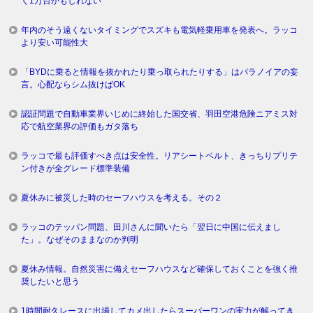
く1万台かもしれない
年内のそう遠くないタイミングでスズキも電気軽乗用車を発表へ。ラッコ
より安い可能性大
「BYDに乗ると情報を抜かれたり乗っ取られたりする」はパラノイアの妄
言。心配ならシム抜けばOK
認証問題で自動車業界いじめに終始した国交省、羽田空港危険ニアミス対
応で航空業界の評価もガタ落ち
ラッコで最も評価すべき点は安全性。リアシートベルト、きっちりプリテ
ン付きが全グレード標準装備
夏休みに被災した時のセーフハウスを考える。その２
ラッコのテッパン問題、田川さんに聞いたら「翌日に中国に伝えまし
た」。なぜそのままなのか判明
夏休み情報。自然災害に備えセーフハウスなど確保しておくことを強く推
奨したいと思う
1時間耐久レースに出場してカメ出したらスーパーワンの実力が解ってき