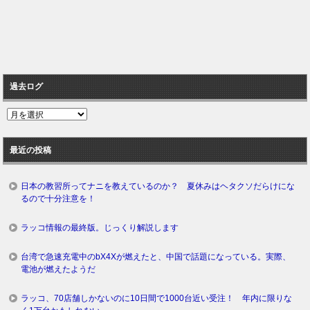
過去ログ
過
去
ロ
最近の投稿
グ
日本の教習所ってナニを教えているのか？ 夏休みはヘタクソだらけにな
るので十分注意を！
ラッコ情報の最終版。じっくり解説します
台湾で急速充電中のbX4Xが燃えたと、中国で話題になっている。実際、
電池が燃えたようだ
ラッコ、70店舗しかないのに10日間で1000台近い受注！ 年内に限りな