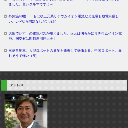
ました。良いクルマですよ～
外気温40度！ もはや三元系リチウムイオン電池だと充電も放電も厳し
い。LFPなら問題なしだけれど
大阪でいすゞの電気バスが燃えました。火元は明らかにリチウムイオン電
池。国交省は即刻運用停止を！
三菱自動車、人型ロボットの量産を発表して株価上昇。中国ロボット、暴
れそうで怖い（笑）
アドレス