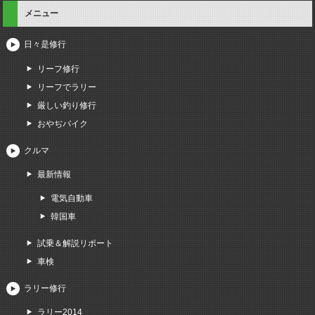
メニュー
日々是修行
リーフ修行
リーフでラリー
厳しい釣り修行
おやぢバイク
クルマ
最新情報
電気自動車
韓国車
試乗＆解説リポート
車検
ラリー修行
ラリー2014