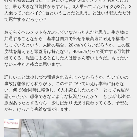
ど、最も大きな可能性からすれば、3人乗っていたバイクが2台。2
人乗っていたバイク1台ということだと思う。とはいえ転んだだけ
で死亡するだろうか？
おそらくヘルメットをかぶっていなかったんだと思う。生き物に
共通することながら、基本は自力で出せる最高速に耐える構造に
なっているという。人間の場合、20km/hくらいだろうか。この速
度域を超えると頭蓋骨は持たない。40km/hだって死亡する可能性
出てくる。報道によると亡した人は皆さん若いようだ。もったい
ない人生だと残念に思います。
詳しいことは少しづつ報道されるんじゃなかろうか。たいていの
事故は想像付く私ながら、この件についていえば本当に解らな
い。何で3台同時に転倒し、6人も死亡したのか？ とっても運が
悪かったか、想像できないような状況だったか？ もし3台以外に
原因あったとするなら、少しばかり状況は変わってくる。予想な
がら、けっこう複雑な気がします。