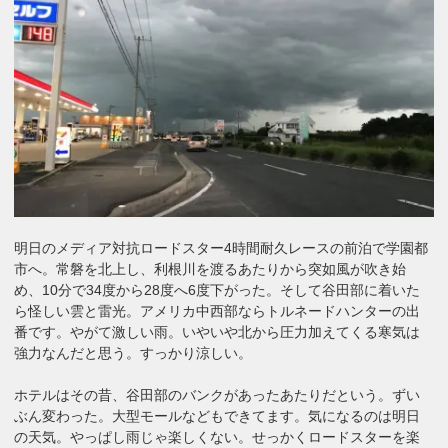
明日のメディア対抗ロードスター4時間耐久レースの前泊で学園都
市へ。常磐を北上し、利根川を渡るあたりから突如風が吹き始
め、10分で34度から28度へ6度下がった。そして谷田部に着いた
ら怪しい雲と雷光。アメリカ中西部ならトルネードハンターの出
番です。やがて激しい雨。いやいや北から圧力加えてくる寒気は
強力なんだと思う。すっかり涼しい。
ホテルはその昔、谷田部のバンクがあったあたりだという。ずい
ぶん変わった。大型モールなどもできてます。気になるのは明日
の天気。やっぱし雨じゃ楽しくない。せっかくロードスターを楽