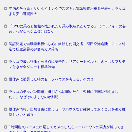
年内のそう遠くないタイミングでスズキも電気軽乗用車を発表へ。ラッコ
より安い可能性大
「BYDに乗ると情報を抜かれたり乗っ取られたりする」はパラノイアの妄
言。心配ならシム抜けばOK
認証問題で自動車業界いじめに終始した国交省、羽田空港危険ニアミス対
応で航空業界の評価もガタ落ち
ラッコで最も評価すべき点は安全性。リアシートベルト、きっちりプリテ
ン付きが全グレード標準装備
夏休みに被災した時のセーフハウスを考える。その２
ラッコのテッパン問題、田川さんに聞いたら「翌日に中国に伝えまし
た」。なぜそのままなのか判明
夏休み情報。自然災害に備えセーフハウスなど確保しておくことを強く推
奨したいと思う
1時間耐久レースに出場してカメ出したらスーパーワンの実力が解ってき