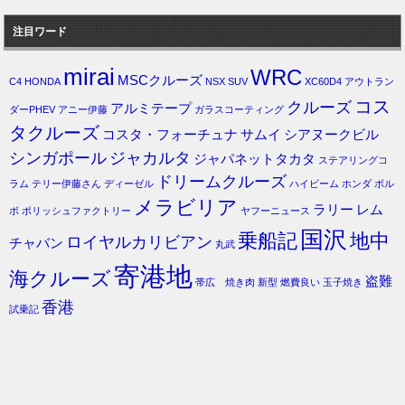
注目ワード
mirai
WRC
MSCクルーズ
C4
HONDA
NSX
SUV
XC60D4
アウトラン
コス
クルーズ
アルミテープ
ダーPHEV
アニー伊藤
ガラスコーティング
タクルーズ
コスタ・フォーチュナ
サムイ
シアヌークビル
シンガポール
ジャカルタ
ジャパネットタカタ
ステアリングコ
ドリームクルーズ
ラム
テリー伊藤さん
ディーゼル
ハイビーム
ホンダ
ボル
メラビリア
ラリー
レム
ボ
ポリッシュファクトリー
ヤフーニュース
国沢
乗船記
地中
ロイヤルカリビアン
チャバン
丸武
寄港地
海クルーズ
盗難
帯広 焼き肉
新型
燃費良い
玉子焼き
香港
試乗記