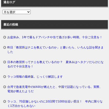
過去ログ
過
去
ロ
最近の投稿
グ
お盆休み、1年で最もドアパンチや当て逃げが多い時期。十分ご注意を！
昨日「教習所はナニを教えているのか」と書いたら、いろんな話を聞きま
した
日本の教習所ってナニを教えているのか？ 夏休みはヘタクソだらけにな
るので十分注意を！
ラッコ情報の最終版。じっくり解説します
台湾で急速充電中のbX4Xが燃えたと、中国で話題になっている。実際、
電池が燃えたようだ
ラッコ、70店舗しかないのに10日間で1000台近い受注！ 年内に限りな
く1万台かもしれない