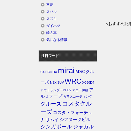
三菱
スバル
スズキ
<おすすめ記
ダイハツ
輸入車
気になる情報
注目ワード
mirai
MSCクル
C4
HONDA
WRC
ーズ
NSX
SUV
XC60D4
ア
アウトランダーPHEV
アニー伊藤
ルミテープ
ガラスコーティング
コスタクル
クルーズ
ーズ
コスタ・フォーチュ
ナ
サムイ
シアヌークビル
シンガポール
ジャカル