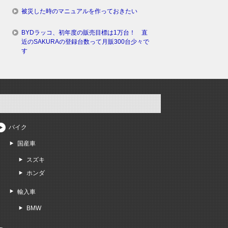
被災した時のマニュアルを作っておきたい
BYDラッコ、初年度の販売目標は1万台！ 直
近のSAKURAの登録台数って月販300台少々で
す
バイク
国産車
スズキ
ホンダ
輸入車
BMW