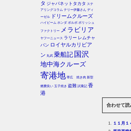
タ
ジャパネットタカタ
ステ
アリングコラム
テリー伊藤さん
ディ
ドリームクルーズ
ーゼル
ハイビーム
ホンダ
ボルボ
ポリッシュ
メラビリア
ファクトリー
ラリー
レムチャ
ヤフーニュース
ロイヤルカリビア
バン
国沢
乗船記
ン
丸武
地中海クルーズ
寄港地
帯広 焼き肉
新型
香
盗難
燃費良い
玉子焼き
試乗記
港
合わせて読
１１月１