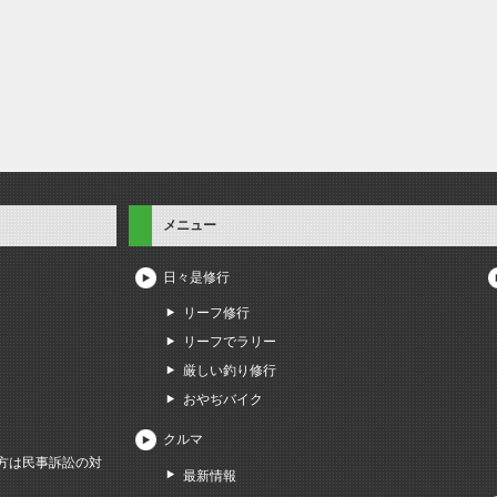
メニュー
日々是修行
リーフ修行
リーフでラリー
厳しい釣り修行
おやぢバイク
クルマ
方は民事訴訟の対
最新情報