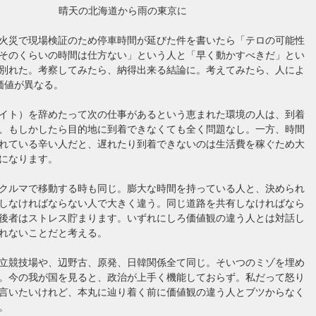
晴天の北海道から雨の東京に
火災で現場検証のため停車時間が延びた件を書いたら「テロの可能性
そのくらいの時間は仕方ない」という人と「早く動かすべきだ」とい
別れた。考察してみたら、納得出来る結論に。考えてみたら、人によ
価値が異なる。
イト）を辞めたって次の仕事があるという恵まれた環境の人は、到着
、もしかしたら目的地に到着できなくても全く問題なし。一方、時間
れている辛い人だと、遅れたり到着できないのは生活費を稼ぐため大
になります。
クルマで移動する時も同じ。膨大な時間を持っている人と、決められ
しなければならない人で大きく違う。同じ道路を共有しなければなら
後者はストレス貯まります。いずれにしろ価値観の違う人とは対話し
れないことだと考える。
立競技場や、辺野古、原発、日韓関係全て同じ。そいつのミゾを埋め
。今の我が国を見ると、政治が上手く機能しておらず。私だって怒り
言いたいけれど、本丸に辿り着く前に価値観の違う人とブツからなく
。