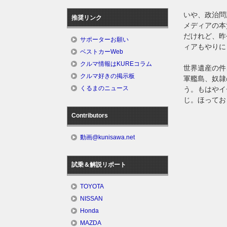
いや、政治問
推奨リンク
メディアの本
だけれど、昨
サポーターお願い
ィアもやりに
ベストカーWeb
クルマ情報はKUREコラム
世界遺産の件
クルマ好きの掲示板
軍艦島、奴隷
くるまのニュース
う。もはやイ
じ。ほってお
Contributors
動画@kunisawa.net
試乗＆解説リポート
TOYOTA
NISSAN
Honda
MAZDA