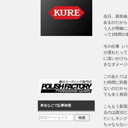
先日、新幹線
あるのだから
う人が明確に
って1時間の
今の仕事（バ
が遅れたって
に追いかけら
きなダメージ
このあたりは
た時間に到着
ないのだから
ても全く相容
車名などで記事検索
こらもう新国
るのは政治だ
たいしモンク
ちゃならない