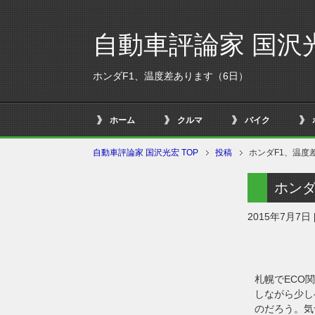
自動車評論家 国沢
ホンダF1、温度差あります（6日）
ホーム
クルマ
バイク
自動車評論家 国沢光宏 TOP
投稿
ホンダF1、温度
ホンダ
2015年7月7日
札幌でECO
しながら少し
のだろう。気