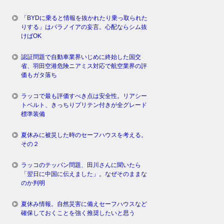
「BYDに乗ると情報を抜かれたり乗っ取られた
りする」はパラノイアの妄言。心配ならシム抜
けばOK
認証問題で自動車業界いじめに終始した国交
省、羽田空港危険ニアミス対応で航空業界の評
価もガタ落ち
ラッコで最も評価すべき点は安全性。リアシー
トベルト、きっちりプリテン付きが全グレード
標準装備
夏休みに被災した時のセーフハウスを考える。
その２
ラッコのテッパン問題、田川さんに聞いたら
「翌日に中国に伝えました」。なぜそのままな
のか判明
夏休み情報。自然災害に備えセーフハウスなど
確保しておくことを強く推奨したいと思う