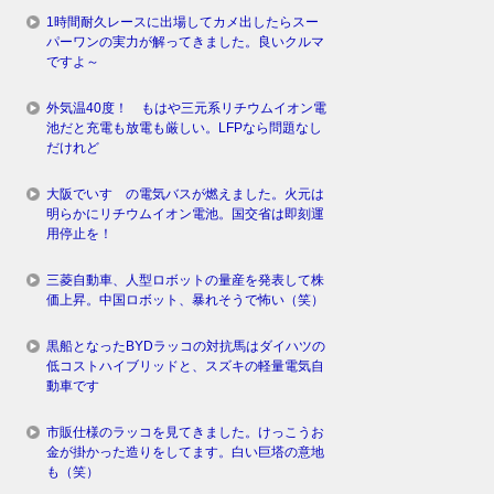
1時間耐久レースに出場してカメ出したらスー
パーワンの実力が解ってきました。良いクルマ
ですよ～
外気温40度！ もはや三元系リチウムイオン電
池だと充電も放電も厳しい。LFPなら問題なし
だけれど
大阪でいすゞの電気バスが燃えました。火元は
明らかにリチウムイオン電池。国交省は即刻運
用停止を！
三菱自動車、人型ロボットの量産を発表して株
価上昇。中国ロボット、暴れそうで怖い（笑）
黒船となったBYDラッコの対抗馬はダイハツの
低コストハイブリッドと、スズキの軽量電気自
動車です
市販仕様のラッコを見てきました。けっこうお
金が掛かった造りをしてます。白い巨塔の意地
も（笑）