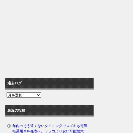
過去ログ
過
去
ロ
最近の投稿
グ
年内のそう遠くないタイミングでスズキも電気
軽乗用車を発表へ。ラッコより安い可能性大