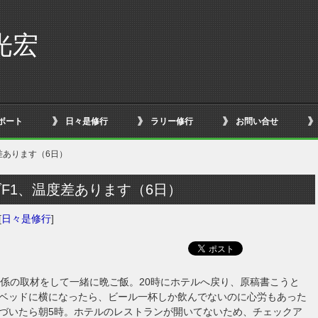
光宏
ボート
日々是修行
ラリー修行
お問い合せ
差あります（6日）
F1、温度差あります（6日）
[
日々是修行
]
関係の取材をして一緒に晩ご飯。20時にホテルへ戻り、原稿書こうと
ベッドに横になったら、ビール一杯しか飲んでないのに心労もあった
づいたら朝5時。ホテルのレストランが開いてないため、チェックア