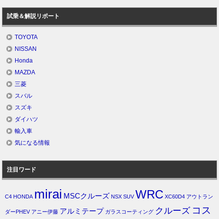
試乗＆解説リポート
TOYOTA
NISSAN
Honda
MAZDA
三菱
スバル
スズキ
ダイハツ
輸入車
気になる情報
注目ワード
mirai
WRC
MSCクルーズ
C4
HONDA
NSX
SUV
XC60D4
アウトラン
コス
クルーズ
アルミテープ
ダーPHEV
アニー伊藤
ガラスコーティング