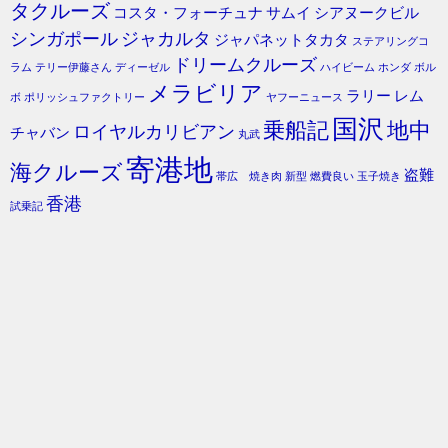
タクルーズ
コスタ・フォーチュナ
サムイ
シアヌークビル
シンガポール
ジャカルタ
ジャパネットタカタ
ステアリングコ
ドリームクルーズ
ラム
テリー伊藤さん
ディーゼル
ハイビーム
ホンダ
ボル
メラビリア
ラリー
レム
ボ
ポリッシュファクトリー
ヤフーニュース
国沢
乗船記
地中
ロイヤルカリビアン
チャバン
丸武
寄港地
海クルーズ
盗難
帯広 焼き肉
新型
燃費良い
玉子焼き
香港
試乗記