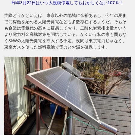
昨年3月22日はいつ大規模停電してもおかしくない107％！
実際どうかといえば、東京以外の地域に余裕あるし、今年の夏ま
でに稼働を始める太陽光発電なども多数存在するようだ。そもそ
も企業は電気代の高さに辟易しており、二酸化炭素排出量という
より電力料金高騰対策を開始している。かくいう私の家も間もな
く3kWの太陽光発電を導入する予定。夜間は東京電力じゃなく、
東京ガスを使った燃料電池で電力とお湯を確保します。