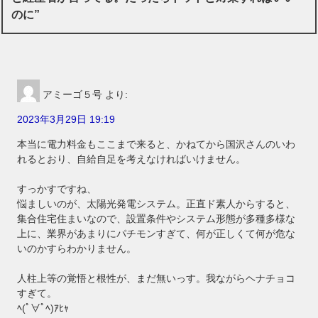
のに”
アミーゴ５号
より:
2023年3月29日 19:19
本当に電力料金もここまで来ると、かねてから国沢さんのいわ
れるとおり、自給自足を考えなければいけません。
すっかすですね、
悩ましいのが、太陽光発電システム。正直ド素人からすると、
集合住宅住まいなので、設置条件やシステム形態が多種多様な
上に、業界があまりにパチモンすぎて、何が正しくて何が危な
いのかすらわかりません。
人柱上等の覚悟と根性が、まだ無いっす。我ながらヘナチョコ
すぎて。
ﾍ(ﾟ∀ﾟﾍ)ｱﾋｬ