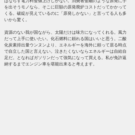
ばならず電力料金値上げしかない。消費者金融のような原発に手
を出そうモノなら、そこに巨額の原発廃炉コストだってかかって
くる。破綻が見えているのに「原発しかない」と言ってる人も多
いから驚く。
資源のない我が国ながら、太陽だけは味方になってくれる。風力
だって上手に使いたい。化石燃料に頼れる国はいいと思う。二酸
化炭素排出量ウンヌンより、エネルギーを海外に頼って居る時点
で自立した国と言えない。泣きたくないならエネルギーは自給自
足だ。となればガソリンだって強気になって買える。私が免許返
納するまでエンジン車を堪能出来ると考えます。