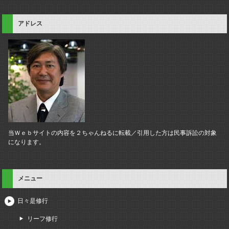
アドレス
当Ｗｅｂサイトの内容を２ちゃんねるに転載／引用した方は民事訴訟の対象
になります。
メニュー
日々是修行
リーフ修行