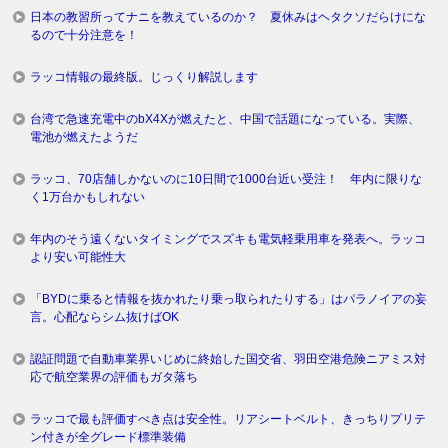
日本の教習所ってナニを教えているのか？ 夏休みはヘタクソだらけにな
るので十分注意を！
ラッコ情報の最終版。じっくり解説します
台湾で急速充電中のbX4Xが燃えたと、中国で話題になっている。実際、
電池が燃えたようだ
ラッコ、70店舗しかないのに10日間で1000台近い受注！ 年内に限りな
く1万台かもしれない
年内のそう遠くないタイミングでスズキも電気軽乗用車を発表へ。ラッコ
より安い可能性大
「BYDに乗ると情報を抜かれたり乗っ取られたりする」はパラノイアの妄
言。心配ならシム抜けばOK
認証問題で自動車業界いじめに終始した国交省、羽田空港危険ニアミス対
応で航空業界の評価もガタ落ち
ラッコで最も評価すべき点は安全性。リアシートベルト、きっちりプリテ
ン付きが全グレード標準装備