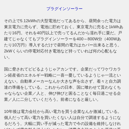
プラグインソーラー
その上で5.12kWhの大型電池だってあるから、昼間余った電力は
東京電力に売らず、電池に貯めておく。東京電力に売ると1kWhあ
たり16円。それを40円以上で売ってるんだから濡れ手に粟だ。戸
建てじゃなくてもプラグインソーラーを400～800W分（400Wあ
たり10万円）導入するだけで昼間の電力はカバー出来ると思う。
2kWくらいの停電対応付き電池など持っていれば何の心配もな
い。
国に脅されてビビるようじゃアカンです。企業だってワケワカラ
ン経産省のエネルギー戦略に一喜一憂しているようじゃ一流とい
えない。自動車メーカーなんか大きな声を出さず、着々と自力調
達の準備をしている。これからの日本、国に喰わせて貰わなくち
ゃならない企業／人と、伸び伸びと困ることなく毎日過ごせる企
業／人に二分していくだろう。前者になると厳しい。
10年後は電力会社から高い電力を買う企業なんか激減している。
個人だって高い電力を買いたくない人は自分で調達するようにな
るだろう。大幅に買い手が減った電力で今の設備を維持しなけれ