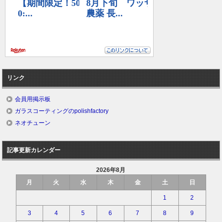
リンク
会員用掲示板
ガラスコーティングのpolishfactory
ネオチューン
記事更新カレンダー
2026年8月
月
火
水
木
金
土
日
1
2
3
4
5
6
7
8
9