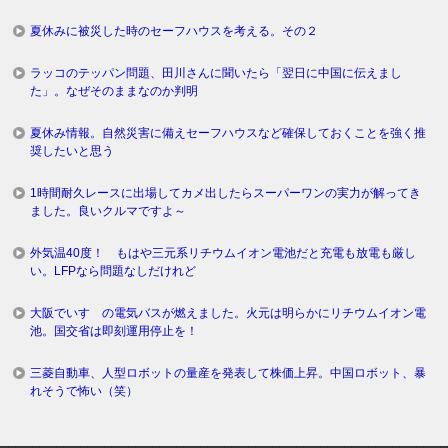
夏休みに被災した時のセーフハウスを考える。その２
ラッコのテッパン問題、田川さんに聞いたら「翌日に中国に伝えまし
た」。なぜそのままなのか判明
夏休み情報。自然災害に備えセーフハウスなど確保しておくことを強く推
奨したいと思う
1時間耐久レースに出場してカメ出したらスーパーワンの実力が解ってき
ました。良いクルマですよ～
外気温40度！ もはや三元系リチウムイオン電池だと充電も放電も厳し
い。LFPなら問題なしだけれど
大阪でいすゞの電気バスが燃えました。火元は明らかにリチウムイオン電
池。国交省は即刻運用停止を！
三菱自動車、人型ロボットの量産を発表して株価上昇。中国ロボット、暴
れそうで怖い（笑）