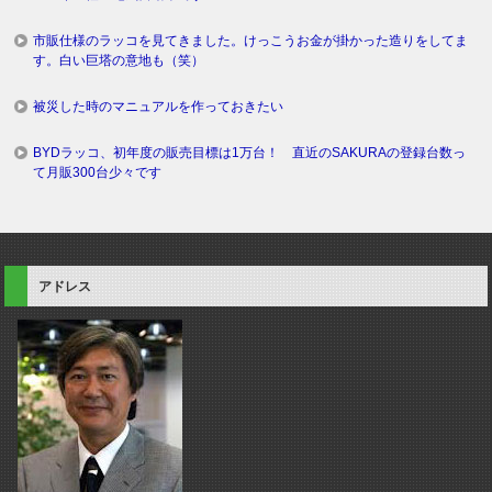
市販仕様のラッコを見てきました。けっこうお金が掛かった造りをしてま
す。白い巨塔の意地も（笑）
被災した時のマニュアルを作っておきたい
BYDラッコ、初年度の販売目標は1万台！ 直近のSAKURAの登録台数っ
て月販300台少々です
アドレス