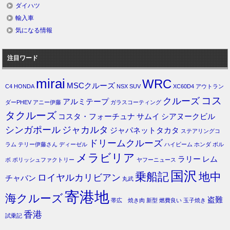
ダイハツ
輸入車
気になる情報
注目ワード
mirai
WRC
MSCクルーズ
C4
HONDA
NSX
SUV
XC60D4
アウトラン
コス
クルーズ
アルミテープ
ダーPHEV
アニー伊藤
ガラスコーティング
タクルーズ
コスタ・フォーチュナ
サムイ
シアヌークビル
シンガポール
ジャカルタ
ジャパネットタカタ
ステアリングコ
ドリームクルーズ
ラム
テリー伊藤さん
ディーゼル
ハイビーム
ホンダ
ボル
メラビリア
ラリー
レム
ボ
ポリッシュファクトリー
ヤフーニュース
国沢
乗船記
地中
ロイヤルカリビアン
チャバン
丸武
寄港地
海クルーズ
盗難
帯広 焼き肉
新型
燃費良い
玉子焼き
香港
試乗記