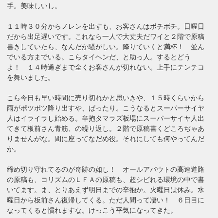
手。美味しいし。
１１時３０分からノレンを出すも、お客さんはボチボチ。日曜日
だから出足遅いです。これなら一人で大丈夫だワイと２階で原稿
書きしていたら、なんだか騒がしい。降りていくと満杯！ 並ん
でいる方までいる。こらタイヘンだ、と助っ人。するとどう
よ！ １４時過ぎまで全くお客さんが切れない。上手にテンテコ
を舞いました。
こら今日も早い時間に売り切れかと思いきや、１５時くらいから
雨がポツポツ降り出すや、ぱったり。こうなるとスーパーサイヤ
人はイライラし始める。辛抱タマラズ板場にスーパーサイヤ人出
てきて板前さん青筋、の繰り返し。２階で原稿書くどころぢゃあ
りませんがな。間に座ってなだめ役。それにしても何やってんだ
か。
締め切り守れてるのが奇跡の如し！ オールアバウトの高速道路
の原稿も、コリズムのＬＦＡの原稿も、超シビれる環境の中で書
いてます。ま、とりあえず明日までの辛抱か。火曜日は休み。水
曜日から板前さん復帰してくる。ただ人間って凄い！ ６日目に
なってくると慣れますな。けっこう平気になってきた。