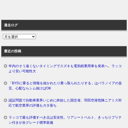
過去ログ
過
去
ロ
最近の投稿
グ
年内のそう遠くないタイミングでスズキも電気軽乗用車を発表へ。ラッコ
より安い可能性大
「BYDに乗ると情報を抜かれたり乗っ取られたりする」はパラノイアの妄
言。心配ならシム抜けばOK
認証問題で自動車業界いじめに終始した国交省、羽田空港危険ニアミス対
応で航空業界の評価もガタ落ち
ラッコで最も評価すべき点は安全性。リアシートベルト、きっちりプリテ
ン付きが全グレード標準装備