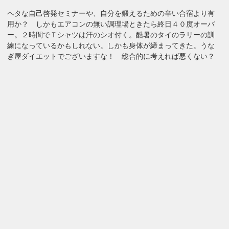
ヘタな自己啓発セミナーや、自分を鍛えるための辛い合宿より有
用か？ しかもエアコンの無い調理場ときたら終日４０度オーバ
ー。２時間でＴシャツは汗のシオ付く。酷暑のタイのラリーの訓
練になっているかもしれない。しかも身体が締まってきた。うな
ぎ屋ダイエットでございますな！ 総合的に考えれば悪くない？