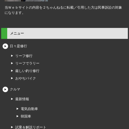
当Ｗｅｂサイトの内容を２ちゃんねるに転載／引用した方は民事訴訟の対象
になります。
メニュー
日々是修行
リーフ修行
リーフでラリー
厳しい釣り修行
おやぢバイク
クルマ
最新情報
電気自動車
韓国車
試乗＆解説リポート