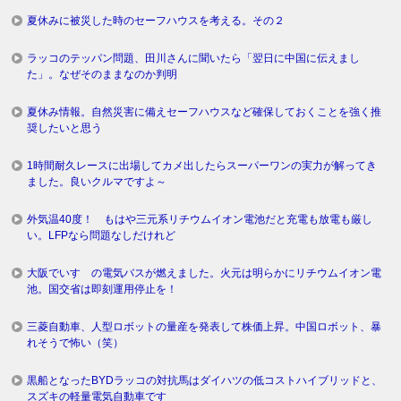
夏休みに被災した時のセーフハウスを考える。その２
ラッコのテッパン問題、田川さんに聞いたら「翌日に中国に伝えまし
た」。なぜそのままなのか判明
夏休み情報。自然災害に備えセーフハウスなど確保しておくことを強く推
奨したいと思う
1時間耐久レースに出場してカメ出したらスーパーワンの実力が解ってき
ました。良いクルマですよ～
外気温40度！ もはや三元系リチウムイオン電池だと充電も放電も厳し
い。LFPなら問題なしだけれど
大阪でいすゞの電気バスが燃えました。火元は明らかにリチウムイオン電
池。国交省は即刻運用停止を！
三菱自動車、人型ロボットの量産を発表して株価上昇。中国ロボット、暴
れそうで怖い（笑）
黒船となったBYDラッコの対抗馬はダイハツの低コストハイブリッドと、
スズキの軽量電気自動車です