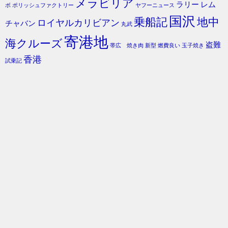
メラビリア
ラリー
レム
ボ
ポリッシュファクトリー
ヤフーニュース
国沢
乗船記
地中
ロイヤルカリビアン
チャバン
丸武
寄港地
海クルーズ
盗難
帯広 焼き肉
新型
燃費良い
玉子焼き
香港
試乗記