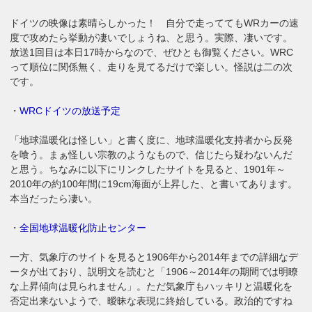
ドイツの映像は素晴らしかった！ 自分で走っててもWRカーの速
度で攻めたら挙動が凄いでしょうね、と思う。実際、凄いです。
放送1回目は本日17時からなので、ぜひとも御覧ください。WRC
って順位に関係無く、走りを見てるだけで楽しい。怪説は二の次
です。
・
WRCドイツの放送予定
「地球温暖化は怪しい」と書く度に、地球温暖化支持者から反発
を喰う。まぁ怪しい宗教のようなもので、信じたら疑わないんだ
と思う。ちなみに以下にリンクしたサイトを見ると、1901年～
2010年の約100年間に19cm海面が上昇した、と書いてあります。
本当だったら凄い。
・
全国地球温暖化防止センター
一方、気象庁のサイトを見ると1906年から2014年までの詳細なデ
ータが出ており、説明文を読むと「1906～2014年の期間では明瞭
な上昇傾向は見られません」。ただ気象庁もハッキリと温暖化を
否定出来ないようで、曖昧な表現に終始している。政治的ですね