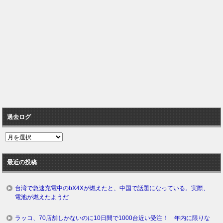
過去ログ
過
去
ロ
最近の投稿
グ
台湾で急速充電中のbX4Xが燃えたと、中国で話題になっている。実際、
電池が燃えたようだ
ラッコ、70店舗しかないのに10日間で1000台近い受注！ 年内に限りな