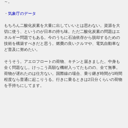
～。
・
気象庁のデータ
もちろん二酸化炭素を大量に出していいとは思わない。資源を大
切に使う、というのが日本の持ち味。ただ二酸化炭素の問題はエ
ネルギー問題でもある。今のうちに石油依存から脱却するための
技術を構築すべきだと思う。燃費の良いクルマや、電気自動車な
ど普及に努めたい。
そうそう。アエロフロートの荷物、キチンと届きました。中身も
全く問題なし。けっこう高額な機材入ってたものの、全て無事。
荷物が遅れたのは仕方ない。国際線の場合、乗り継ぎ時間が1時間
程度なら普通に起こりうる。行きに乗るときは2日分くらいの荷物
を手持ちにしてます。