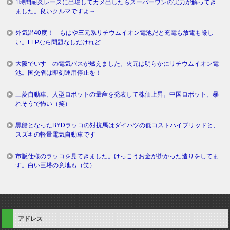
1時間耐久レースに出場してカメ出したらスーパーワンの実力が解ってき
ました。良いクルマですよ～
外気温40度！ もはや三元系リチウムイオン電池だと充電も放電も厳し
い。LFPなら問題なしだけれど
大阪でいすゞの電気バスが燃えました。火元は明らかにリチウムイオン電
池。国交省は即刻運用停止を！
三菱自動車、人型ロボットの量産を発表して株価上昇。中国ロボット、暴
れそうで怖い（笑）
黒船となったBYDラッコの対抗馬はダイハツの低コストハイブリッドと、
スズキの軽量電気自動車です
市販仕様のラッコを見てきました。けっこうお金が掛かった造りをしてま
す。白い巨塔の意地も（笑）
アドレス