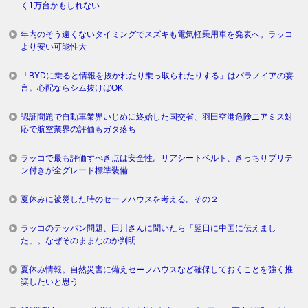
く1万台かもしれない
年内のそう遠くないタイミングでスズキも電気軽乗用車を発表へ。ラッコ
より安い可能性大
「BYDに乗ると情報を抜かれたり乗っ取られたりする」はパラノイアの妄
言。心配ならシム抜けばOK
認証問題で自動車業界いじめに終始した国交省、羽田空港危険ニアミス対
応で航空業界の評価もガタ落ち
ラッコで最も評価すべき点は安全性。リアシートベルト、きっちりプリテ
ン付きが全グレード標準装備
夏休みに被災した時のセーフハウスを考える。その２
ラッコのテッパン問題、田川さんに聞いたら「翌日に中国に伝えまし
た」。なぜそのままなのか判明
夏休み情報。自然災害に備えセーフハウスなど確保しておくことを強く推
奨したいと思う