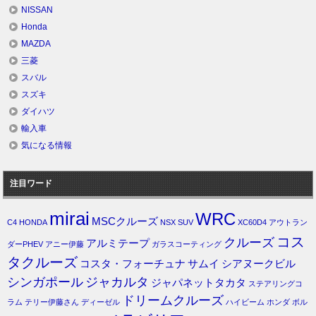
NISSAN
Honda
MAZDA
三菱
スバル
スズキ
ダイハツ
輸入車
気になる情報
注目ワード
mirai
WRC
MSCクルーズ
C4
HONDA
NSX
SUV
XC60D4
アウトラン
コス
クルーズ
アルミテープ
ダーPHEV
アニー伊藤
ガラスコーティング
タクルーズ
コスタ・フォーチュナ
サムイ
シアヌークビル
シンガポール
ジャカルタ
ジャパネットタカタ
ステアリングコ
ドリームクルーズ
ラム
テリー伊藤さん
ディーゼル
ハイビーム
ホンダ
ボル