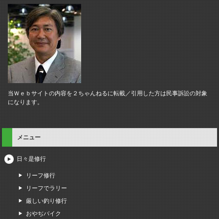
当Ｗｅｂサイトの内容を２ちゃんねるに転載／引用した方は民事訴訟の対象
になります。
メニュー
日々是修行
リーフ修行
リーフでラリー
厳しい釣り修行
おやぢバイク