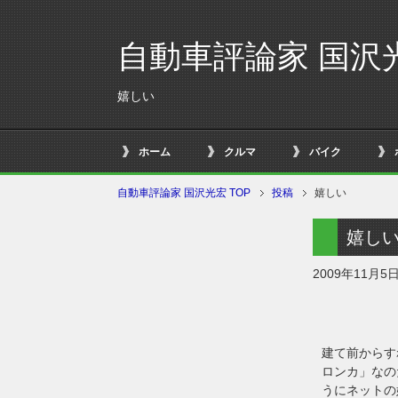
自動車評論家 国沢
嬉しい
ホーム
クルマ
バイク
自動車評論家 国沢光宏 TOP
投稿
嬉しい
嬉し
2009年11月5
建て前からす
ロンカ」なの
うにネットの