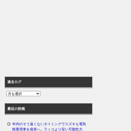
過去ログ
過
去
ロ
最近の投稿
グ
年内のそう遠くないタイミングでスズキも電気
軽乗用車を発表へ。ラッコより安い可能性大