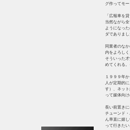
グ作ってモー
「広報車を貸
当然ながら全
ようになった
ダでありまし
同業者のなか
内をよろしく
そういった才
めてくれる
１９９９年か
人が定期的に
す）、ネット
って媒体向け
長い前置きに
チューンド・
ん率直に嬉し
って行きたい