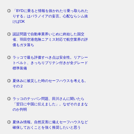
「BYDに乗ると情報を抜かれたり乗っ取られた
りする」はパラノイアの妄言。心配ならシム抜
けばOK
認証問題で自動車業界いじめに終始した国交
省、羽田空港危険ニアミス対応で航空業界の評
価もガタ落ち
ラッコで最も評価すべき点は安全性。リアシー
トベルト、きっちりプリテン付きが全グレード
標準装備
夏休みに被災した時のセーフハウスを考える。
その２
ラッコのテッパン問題、田川さんに聞いたら
「翌日に中国に伝えました」。なぜそのままな
のか判明
夏休み情報。自然災害に備えセーフハウスなど
確保しておくことを強く推奨したいと思う