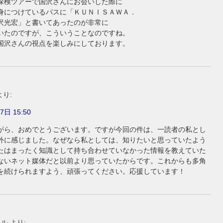
探検ツアーで国沢さんにお会いした際に
身につけているパスに「ＫＵＮＩＳＡＷＡ．
沢光宏」と書いてあったのが非常に
いたのですが、こういうことなのですね。
国沢さんの視点を楽しみにしております。
より:
7日 15:50
がら、おめでとうございます。ですが今回の件は、一読者の私とし
外に感じました。なぜなら私としては、知りたいと思っていたよう
たはまったく知識として持ち合わせていなかった情報を教えていた
ないネット媒体だと以前より思っていたからです。これからも多角
を続けられますよう、頑張ってください。応援しています！
イル
より: