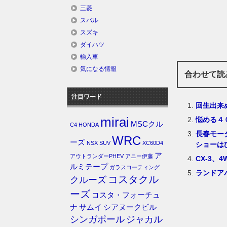
三菱
スバル
スズキ
ダイハツ
輸入車
気になる情報
合わせて読
注目ワード
回生出来
mirai
悩める４
MSCクル
C4
HONDA
長春モー
WRC
ーズ
NSX
SUV
XC60D4
ショーは
ア
アウトランダーPHEV
アニー伊藤
CX-3、
ルミテープ
ガラスコーティング
ランドア
コスタクル
クルーズ
ーズ
コスタ・フォーチュ
ナ
サムイ
シアヌークビル
シンガポール
ジャカル