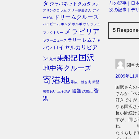
タ
前の記事｜日
ジャパネットタカタ
ステ
次の記事｜デ
アリングコラム
テリー伊藤さん
ディ
ドリームクルーズ
ーゼル
ハイビーム
ホンダ
ボルボ
ポリッシュ
メラビリア
5 Respon
ファクトリー
ラリー
レムチャ
ヤフーニュース
ロイヤルカリビア
バン
国沢
乗船記
ン
丸武
関空
地中海クルーズ
2009年11月
寄港地
帯広 焼き肉
新型
国沢さんの
香
盗難
燃費良い
玉子焼き
試乗記
さんが「ベ
港
好きですが
なる国沢さ
長い間続け
すが、同じ
ね。 特に
たりもしま