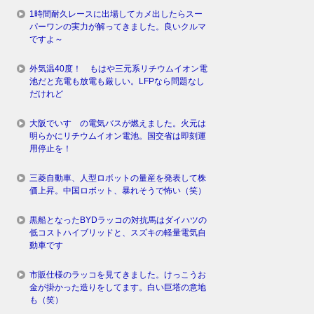
1時間耐久レースに出場してカメ出したらスー
パーワンの実力が解ってきました。良いクルマ
ですよ～
外気温40度！ もはや三元系リチウムイオン電
池だと充電も放電も厳しい。LFPなら問題なし
だけれど
大阪でいすゞの電気バスが燃えました。火元は
明らかにリチウムイオン電池。国交省は即刻運
用停止を！
三菱自動車、人型ロボットの量産を発表して株
価上昇。中国ロボット、暴れそうで怖い（笑）
黒船となったBYDラッコの対抗馬はダイハツの
低コストハイブリッドと、スズキの軽量電気自
動車です
市販仕様のラッコを見てきました。けっこうお
金が掛かった造りをしてます。白い巨塔の意地
も（笑）