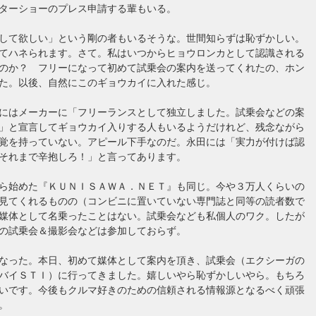
ターショーのプレス申請する輩もいる。
して欲しい」という剛の者もいるそうな。世間知らずは恥ずかしい。
てハネられます。さて。私はいつからヒョウロンカとして認識される
のか？ フリーになって初めて試乗会の案内を送ってくれたの、ホン
た。以後、自然にこのギョウカイに入れた感じ。
にはメーカーに「フリーランスとして独立しました。試乗会などの案
」と宣言してギョウカイ入りする人もいるようだけれど、残念ながら
覚を持っていない。アピール下手なのだ。永田には「実力が付けば認
。それまで辛抱しろ！」と言ってあります。
ら始めた『ＫＵＮＩＳＡＷＡ．ＮＥＴ』も同じ。今や３万人くらいの
見てくれるものの（コンビニに置いていない専門誌と同等の読者数で
媒体として名乗ったことはない。試乗会なども私個人のワク。したが
の試乗会＆撮影会などは参加しておらず。
なった。本日、初めて媒体として案内を頂き、試乗会（エクシーガの
バイＳＴＩ）に行ってきました。嬉しいやら恥ずかしいやら。もちろ
いです。今後もクルマ好きのための信頼される情報源となるべく頑張
。