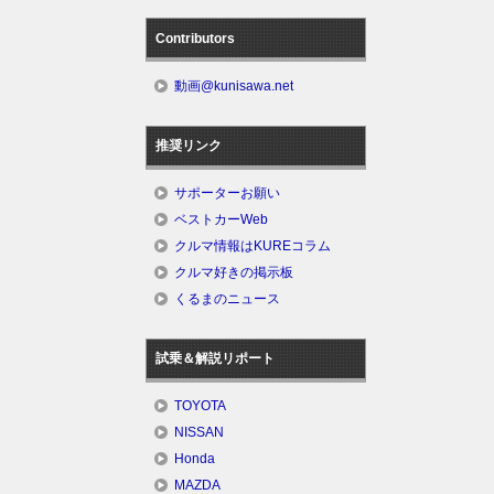
Contributors
動画@kunisawa.net
推奨リンク
サポーターお願い
ベストカーWeb
クルマ情報はKUREコラム
クルマ好きの掲示板
くるまのニュース
試乗＆解説リポート
TOYOTA
NISSAN
Honda
MAZDA