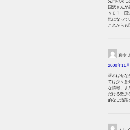
先日の東モ
国沢さんが
ＮＥＴ 国
気になって
これからも
直樹
2009年11月
遅ればせな
ては少々意
な情報、ま
だける数少
的なご活躍
トレ