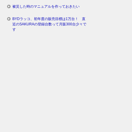
被災した時のマニュアルを作っておきたい
BYDラッコ、初年度の販売目標は1万台！ 直
近のSAKURAの登録台数って月販300台少々で
す