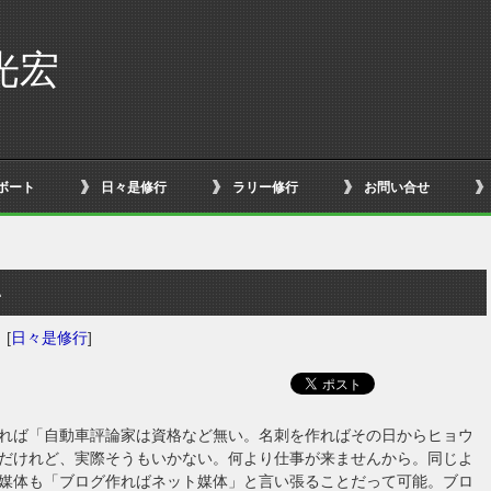
光宏
ボート
日々是修行
ラリー修行
お問い合せ
い
日
[
日々是修行
]
れば「自動車評論家は資格など無い。名刺を作ればその日からヒョウ
だけれど、実際そうもいかない。何より仕事が来ませんから。同じよ
媒体も「ブログ作ればネット媒体」と言い張ることだって可能。ブロ