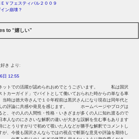
本ＥＶフェスティバル２００９
ザイン崩壊？
ses to “嬉しい”
大好き
より:
6日 12:55
ネットでの活躍が認められおめでとうございます。 私は国沢
ストカーガイド」でバイトとして働いておられた時からの単なる車
、当時は徳大寺さんで１０年程前は黒沢さんになり現在は同年代と
んの評論に共感や発見を感じます。 ホームページやブログは
ると、その人の人間性・性格・いきざまが多くの人に知れ渡るので
日本人なのにささいな解釈の違いが大きな誤解を生む事もあります
とうりすがりで初めて覗いた人などが勝手な解釈でコメントし
すが、今後も国沢さんならではの視点で斬新な意見や評論を期待し