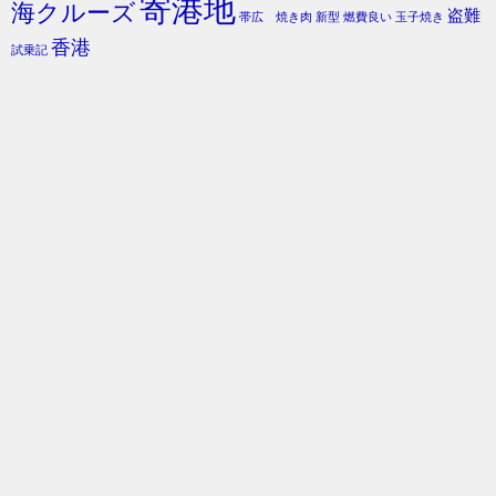
寄港地
海クルーズ
盗難
帯広 焼き肉
新型
燃費良い
玉子焼き
香港
試乗記