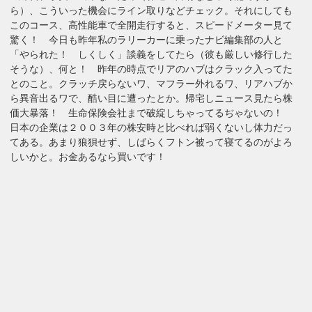
ら）、こういった機会にライン取りなどチェック。それにしても
このコース、高性能車で全開走行すると、スピードメーター見て
驚く！ 今日も昨年私のラリーカーに乗ったナビ編集部の人と
「やられた！ しくしく」談義をしてたら（彼も厳しい修行した
そうな）、何と！ 昨年の時点でリアのハブはクラック入ってた
とのこと。クラッチ戻らないワ、マフラー外れるワ、リアハブか
ら異音出るワで、酷い目に遭ったとか。帰宅しニュース見たら株
価大暴落！ 生命保険会社まで破綻しちゃってるぢゃないの！
日本の企業は２００３年の株安時と比べれば弱くないし体力だっ
てある。あまり狼狽せず、しばらくフトン被って寝てるのがよろ
しいかと。お金あるなら買いです！