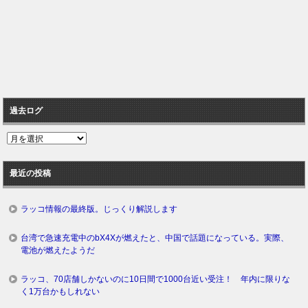
過去ログ
過
去
ロ
最近の投稿
グ
ラッコ情報の最終版。じっくり解説します
台湾で急速充電中のbX4Xが燃えたと、中国で話題になっている。実際、
電池が燃えたようだ
ラッコ、70店舗しかないのに10日間で1000台近い受注！ 年内に限りな
く1万台かもしれない