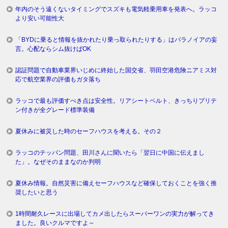
年内のそう遠くないタイミングでスズキも電気軽乗用車を発表へ。ラッコ
より安い可能性大
「BYDに乗ると情報を抜かれたり乗っ取られたりする」はパラノイアの妄
言。心配ならシム抜けばOK
認証問題で自動車業界いじめに終始した国交省、羽田空港危険ニアミス対
応で航空業界の評価もガタ落ち
ラッコで最も評価すべき点は安全性。リアシートベルト、きっちりプリテ
ン付きが全グレード標準装備
夏休みに被災した時のセーフハウスを考える。その２
ラッコのテッパン問題、田川さんに聞いたら「翌日に中国に伝えまし
た」。なぜそのままなのか判明
夏休み情報。自然災害に備えセーフハウスなど確保しておくことを強く推
奨したいと思う
1時間耐久レースに出場してカメ出したらスーパーワンの実力が解ってき
ました。良いクルマですよ～