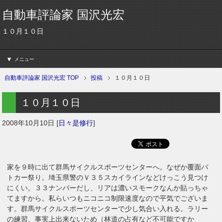
自動車評論家 国沢光宏
１０月１０日
メニュー
自動車評論家 国沢光宏 TOP
投稿
１０月１０日
１０月１０日
2008年10月10日
[
日々是修行
]
家を９時に出て群馬サイクルスポーツセンターへ。なぜか覆面パ
トカー祭り。埼玉県警のＶ３５スカイラインなどけっこう見つけ
にくい。３３ナンバーだし、リアは濃いスモークなんか貼っちゃ
てますから。私らいつもニコニコ制限速度なので平気でございま
す。群馬サイクルスポーツセンターで少し気合い入れる。ラリー
の練習、事実上出来ないため（林道の占有など不可能ですか