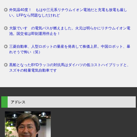
外気温40度！ もはや三元系リチウムイオン電池だと充電も放電も厳し
い。LFPなら問題なしだけれど
大阪でいすゞの電気バスが燃えました。火元は明らかにリチウムイオン電
池。国交省は即刻運用停止を！
三菱自動車、人型ロボットの量産を発表して株価上昇。中国ロボット、暴
れそうで怖い（笑）
黒船となったBYDラッコの対抗馬はダイハツの低コストハイブリッドと、
スズキの軽量電気自動車です
アドレス