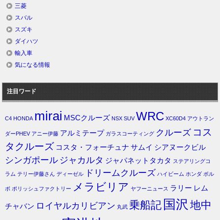
三菱
スバル
スズキ
ダイハツ
輸入車
気になる情報
注目ワード
mirai
WRC
MSCクルーズ
C4
HONDA
NSX
SUV
XC60D4
アウトラン
コス
クルーズ
アルミテープ
ダーPHEV
アニー伊藤
ガラスコーティング
タクルーズ
コスタ・フォーチュナ
サムイ
シアヌークビル
シンガポール
ジャカルタ
ジャパネットタカタ
ステアリングコ
ドリームクルーズ
ラム
テリー伊藤さん
ディーゼル
ハイビーム
ホンダ
ボル
メラビリア
ラリー
レム
ボ
ポリッシュファクトリー
ヤフーニュース
国沢
乗船記
地中
ロイヤルカリビアン
チャバン
丸武