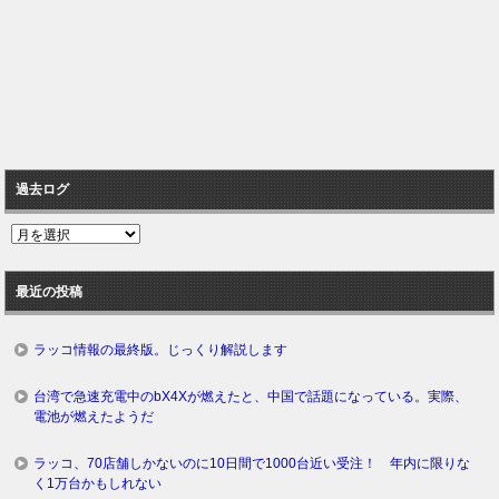
過去ログ
過
去
ロ
最近の投稿
グ
ラッコ情報の最終版。じっくり解説します
台湾で急速充電中のbX4Xが燃えたと、中国で話題になっている。実際、
電池が燃えたようだ
ラッコ、70店舗しかないのに10日間で1000台近い受注！ 年内に限りな
く1万台かもしれない