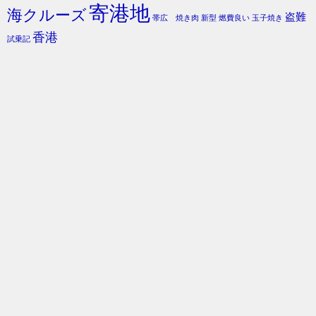
寄港地
海クルーズ
盗難
帯広 焼き肉
新型
燃費良い
玉子焼き
香港
試乗記