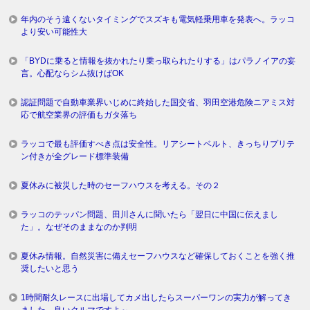
年内のそう遠くないタイミングでスズキも電気軽乗用車を発表へ。ラッコ
より安い可能性大
「BYDに乗ると情報を抜かれたり乗っ取られたりする」はパラノイアの妄
言。心配ならシム抜けばOK
認証問題で自動車業界いじめに終始した国交省、羽田空港危険ニアミス対
応で航空業界の評価もガタ落ち
ラッコで最も評価すべき点は安全性。リアシートベルト、きっちりプリテ
ン付きが全グレード標準装備
夏休みに被災した時のセーフハウスを考える。その２
ラッコのテッパン問題、田川さんに聞いたら「翌日に中国に伝えまし
た」。なぜそのままなのか判明
夏休み情報。自然災害に備えセーフハウスなど確保しておくことを強く推
奨したいと思う
1時間耐久レースに出場してカメ出したらスーパーワンの実力が解ってき
ました。良いクルマですよ～