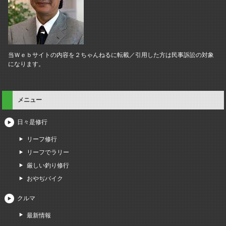
当Ｗｅｂサイトの内容を２ちゃんねるに転載／引用した方は民事訴訟の対象
になります。
メニュー
日々是修行
リーフ修行
リーフでラリー
厳しい釣り修行
おやぢバイク
クルマ
最新情報