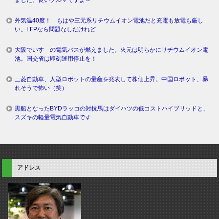
外気温40度！ もはや三元系リチウムイオン電池だと充電も放電も厳し
い。LFPなら問題なしだけれど
大阪でいすゞの電気バスが燃えました。火元は明らかにリチウムイオン電
池。国交省は即刻運用停止を！
三菱自動車、人型ロボットの量産を発表して株価上昇。中国ロボット、暴
れそうで怖い（笑）
黒船となったBYDラッコの対抗馬はダイハツの低コストハイブリッドと、
スズキの軽量電気自動車です
アドレス