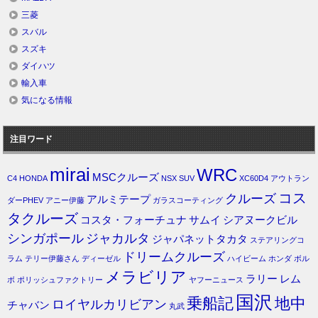
三菱
スバル
スズキ
ダイハツ
輸入車
気になる情報
注目ワード
mirai
WRC
MSCクルーズ
C4
HONDA
NSX
SUV
XC60D4
アウトラン
コス
クルーズ
アルミテープ
ダーPHEV
アニー伊藤
ガラスコーティング
タクルーズ
コスタ・フォーチュナ
サムイ
シアヌークビル
シンガポール
ジャカルタ
ジャパネットタカタ
ステアリングコ
ドリームクルーズ
ラム
テリー伊藤さん
ディーゼル
ハイビーム
ホンダ
ボル
メラビリア
ラリー
レム
ボ
ポリッシュファクトリー
ヤフーニュース
国沢
乗船記
地中
ロイヤルカリビアン
チャバン
丸武