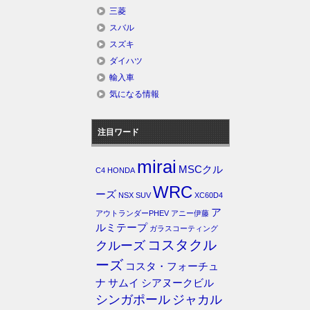
三菱
スバル
スズキ
ダイハツ
輸入車
気になる情報
注目ワード
mirai
MSCクル
C4
HONDA
WRC
ーズ
NSX
SUV
XC60D4
ア
アウトランダーPHEV
アニー伊藤
ルミテープ
ガラスコーティング
コスタクル
クルーズ
ーズ
コスタ・フォーチュ
ナ
サムイ
シアヌークビル
シンガポール
ジャカル