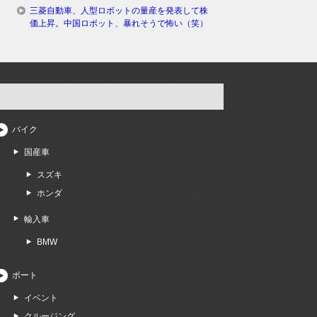
三菱自動車、人型ロボットの量産を発表して株
価上昇。中国ロボット、暴れそうで怖い（笑）
バイク
国産車
スズキ
ホンダ
輸入車
BMW
ボート
イベント
クルージング