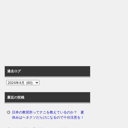
過去ログ
過
去
ロ
最近の投稿
グ
日本の教習所ってナニを教えているのか？ 夏
休みはヘタクソだらけになるので十分注意を！