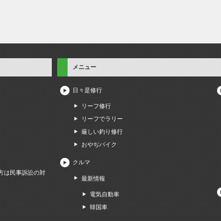
メニュー
日々是修行
リーフ修行
リーフでラリー
厳しい釣り修行
おやぢバイク
クルマ
方は民事訴訟の対
最新情報
電気自動車
韓国車