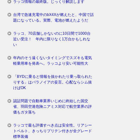
ラッコ情報の最終版。じっくり解説します
台湾で急速充電中のbX4Xが燃えたと、中国で話
題になっている。実際、電池が燃えたようだ
ラッコ、70店舗しかないのに10日間で1000台
近い受注！ 年内に限りなく1万台かもしれな
い
年内のそう遠くないタイミングでスズキも電気
軽乗用車を発表へ。ラッコより安い可能性大
「BYDに乗ると情報を抜かれたり乗っ取られた
りする」はパラノイアの妄言。心配ならシム抜
けばOK
認証問題で自動車業界いじめに終始した国交
省、羽田空港危険ニアミス対応で航空業界の評
価もガタ落ち
ラッコで最も評価すべき点は安全性。リアシー
トベルト、きっちりプリテン付きが全グレード
標準装備