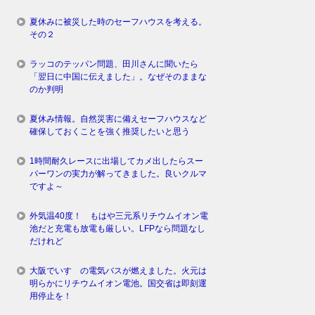
夏休みに被災した時のセーフハウスを考える。
その２
ラッコのテッパン問題、田川さんに聞いたら
「翌日に中国に伝えました」。なぜそのままな
のか判明
夏休み情報。自然災害に備えセーフハウスなど
確保しておくことを強く推奨したいと思う
1時間耐久レースに出場してカメ出したらスー
パーワンの実力が解ってきました。良いクルマ
ですよ～
外気温40度！ もはや三元系リチウムイオン電
池だと充電も放電も厳しい。LFPなら問題なし
だけれど
大阪でいすゞの電気バスが燃えました。火元は
明らかにリチウムイオン電池。国交省は即刻運
用停止を！