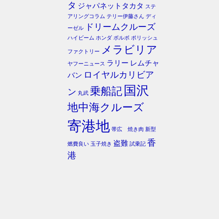
タ
ジャパネットタカタ
ステ
アリングコラム
テリー伊藤さん
ディ
ドリームクルーズ
ーゼル
ハイビーム
ホンダ
ボルボ
ポリッシュ
メラビリア
ファクトリー
ラリー
レムチャ
ヤフーニュース
ロイヤルカリビア
バン
国沢
乗船記
ン
丸武
地中海クルーズ
寄港地
帯広 焼き肉
新型
香
盗難
燃費良い
玉子焼き
試乗記
港