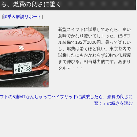
たら、燃費の良さに驚く
日
[
試乗＆解説リポート
]
新型スイフトに試乗してみたら、良い
意味でかなり驚いてしまった。ほぼフ
ル装備で192万2800円。乗って楽しい
し、燃費は驚くほど良い。東京都内で
試乗したにもかかわらず20km／L程度
まで伸びる。相当魅力的です。あまり
クルマ・・・
フトの5速MTなんちゃってハイブリッドに試乗したら、燃費の良さに
驚く」の続きを読む