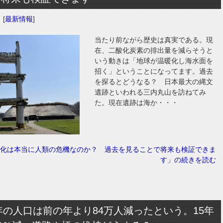
日
[
最新情報
]
当たり前ながら歴史は真実である。現
在、二酸化炭素の排出量を減らそうと
いう動きは「地球が温暖化し海水面を
招く」ということになってます。過去
を探るとどうなる？ 日本最大の縄文
遺跡といわれる三内丸山を訪ねてみ
た。現在遺跡は海か・・・
化は本当に人類の危機なのか？ 過去を見ることで将来も検証できま
す」の続きを読む
3年の人口は前の年より84万人減ったという。15年