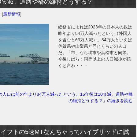
0％減。道路や橋の維持どうする？
日
[
最新情報
]
総務省によれば2023年の日本人の数は
昨年より84万人減ったという（外国人
を含むと63万人減）。84万人といえば
佐賀県や山梨県と同じくらいの人口
だ。「市」なら堺市や浜松市と同等。
今後しばらく同等以上の人口減少が続
くと言わ・・・
年の人口は前の年より84万人減ったという。15年後は10％減。道路や橋
の維持どうする？」の続きを読む
イフトの5速MTなんちゃってハイブリッドに試