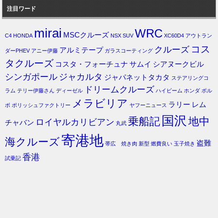
注目ワード
mirai
WRC
MSCクルーズ
C4
HONDA
NSX
SUV
XC60D4
アウトラン
コス
クルーズ
アルミテープ
ダーPHEV
アニー伊藤
ガラスコーティング
タクルーズ
コスタ・フォーチュナ
サムイ
シアヌークビル
シンガポール
ジャカルタ
ジャパネットタカタ
ステアリングコ
ドリームクルーズ
ラム
テリー伊藤さん
ディーゼル
ハイビーム
ホンダ
ボル
メラビリア
ラリー
レム
ボ
ポリッシュファクトリー
ヤフーニュース
国沢
乗船記
地中
ロイヤルカリビアン
チャバン
丸武
寄港地
海クルーズ
盗難
帯広 焼き肉
新型
燃費良い
玉子焼き
香港
試乗記