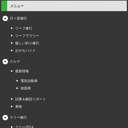
メニュー
日々是修行
リーフ修行
リーフでラリー
厳しい釣り修行
おやぢバイク
クルマ
最新情報
電気自動車
韓国車
試乗＆解説リポート
車検
ラリー修行
ラリー2014