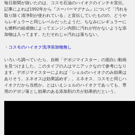
毎日新聞が抜いたのは、コスモ石油のハイオクのインチキ宣伝。
記事によれば1992年から『スーパーマグナム』について「汚れを
取り除く清浄剤が使われている」と宣伝していたものの、どうや
らレギュラーと同じレベルだったようだ。ちなみにレギュラーに
も燃料の組成物によってエンジン内部に汚れが付かないような添
加物は入ってます。ただそれじゃ汚れは落ちない。
・
コスモのハイオク洗浄添加物無し
いろいろ調べていたら、自称「デポジマイスター」の面白い動画
を見つけました。このタイプの人はマニアックなので参考になり
ます。デポジマイスターによれば「シェルのハイオクのみ効果は
ありそう。エネオスは効果認めず」。エネオス、コスモと同じハ
イオクだから当然か。とはいえシェルのハイオクであっても、専
用のデポジ落とし効果のある添加剤の方が効果的だという。