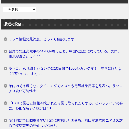
過
去
ロ
最近の投稿
グ
ラッコ情報の最終版。じっくり解説します
台湾で急速充電中のbX4Xが燃えたと、中国で話題になっている。実際、
電池が燃えたようだ
ラッコ、70店舗しかないのに10日間で1000台近い受注！ 年内に限りな
く1万台かもしれない
年内のそう遠くないタイミングでスズキも電気軽乗用車を発表へ。ラッコ
より安い可能性大
「BYDに乗ると情報を抜かれたり乗っ取られたりする」はパラノイアの妄
言。心配ならシム抜けばOK
認証問題で自動車業界いじめに終始した国交省、羽田空港危険ニアミス対
応で航空業界の評価もガタ落ち