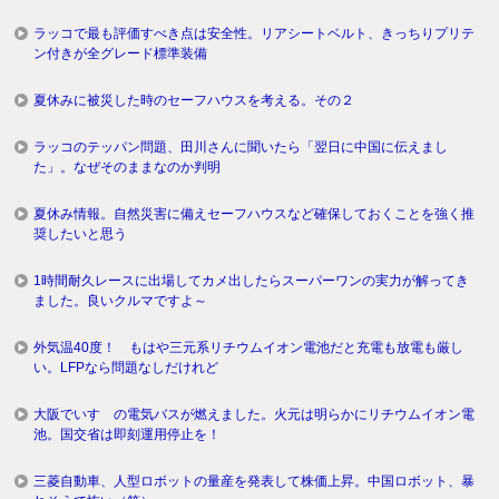
ラッコで最も評価すべき点は安全性。リアシートベルト、きっちりプリテ
ン付きが全グレード標準装備
夏休みに被災した時のセーフハウスを考える。その２
ラッコのテッパン問題、田川さんに聞いたら「翌日に中国に伝えまし
た」。なぜそのままなのか判明
夏休み情報。自然災害に備えセーフハウスなど確保しておくことを強く推
奨したいと思う
1時間耐久レースに出場してカメ出したらスーパーワンの実力が解ってき
ました。良いクルマですよ～
外気温40度！ もはや三元系リチウムイオン電池だと充電も放電も厳し
い。LFPなら問題なしだけれど
大阪でいすゞの電気バスが燃えました。火元は明らかにリチウムイオン電
池。国交省は即刻運用停止を！
三菱自動車、人型ロボットの量産を発表して株価上昇。中国ロボット、暴