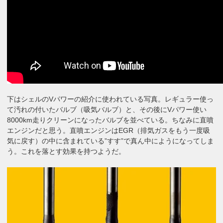
下はシェルのVパワーの紹介に使われている写真。レギュラー使っ
て汚れの付いたバルブ（吸気バルブ）と、その後にVパワー使い
8000km走りクリーンになったバルブを並べている。ちなみに直噴
エンジンだと思う。直噴エンジンはEGR（排気ガスをもう一度吸
気に戻す）の中に含まれている”すす”で真ん中にようになってしま
う。これを落とす効果を持つようだ。