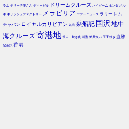
ドリームクルーズ
ラム
テリー伊藤さん
ディーゼル
ハイビーム
ホンダ
ボル
メラビリア
ラリー
レム
ボ
ポリッシュファクトリー
ヤフーニュース
国沢
乗船記
地中
ロイヤルカリビアン
チャバン
丸武
寄港地
海クルーズ
盗難
帯広 焼き肉
新型
燃費良い
玉子焼き
香港
試乗記