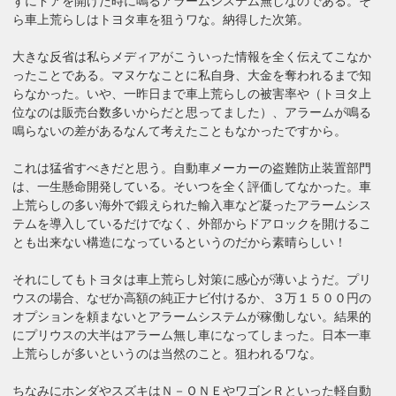
ずにドアを開けた時に鳴るアラームシステム無しなのである。そ
ら車上荒らしはトヨタ車を狙うワな。納得した次第。
大きな反省は私らメディアがこういった情報を全く伝えてこなか
ったことである。マヌケなことに私自身、大金を奪われるまで知
らなかった。いや、一昨日まで車上荒らしの被害率や（トヨタ上
位なのは販売台数多いからだと思ってました）、アラームが鳴る
鳴らないの差があるなんて考えたこともなかったですから。
これは猛省すべきだと思う。自動車メーカーの盗難防止装置部門
は、一生懸命開発している。そいつを全く評価してなかった。車
上荒らしの多い海外で鍛えられた輸入車など凝ったアラームシス
テムを導入しているだけでなく、外部からドアロックを開けるこ
とも出来ない構造になっているというのだから素晴らしい！
それにしてもトヨタは車上荒らし対策に感心が薄いようだ。プリ
ウスの場合、なぜか高額の純正ナビ付けるか、３万１５００円の
オプションを頼まないとアラームシステムが稼働しない。結果的
にプリウスの大半はアラーム無し車になってしまった。日本一車
上荒らしが多いというのは当然のこと。狙われるワな。
ちなみにホンダやスズキはＮ－ＯＮＥやワゴンＲといった軽自動