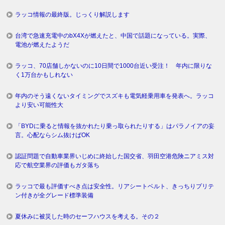
ラッコ情報の最終版。じっくり解説します
台湾で急速充電中のbX4Xが燃えたと、中国で話題になっている。実際、
電池が燃えたようだ
ラッコ、70店舗しかないのに10日間で1000台近い受注！ 年内に限りな
く1万台かもしれない
年内のそう遠くないタイミングでスズキも電気軽乗用車を発表へ。ラッコ
より安い可能性大
「BYDに乗ると情報を抜かれたり乗っ取られたりする」はパラノイアの妄
言。心配ならシム抜けばOK
認証問題で自動車業界いじめに終始した国交省、羽田空港危険ニアミス対
応で航空業界の評価もガタ落ち
ラッコで最も評価すべき点は安全性。リアシートベルト、きっちりプリテ
ン付きが全グレード標準装備
夏休みに被災した時のセーフハウスを考える。その２