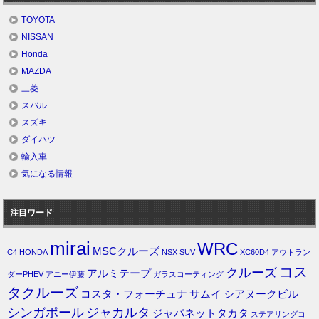
TOYOTA
NISSAN
Honda
MAZDA
三菱
スバル
スズキ
ダイハツ
輸入車
気になる情報
注目ワード
mirai
WRC
MSCクルーズ
C4
HONDA
NSX
SUV
XC60D4
アウトラン
コス
クルーズ
アルミテープ
ダーPHEV
アニー伊藤
ガラスコーティング
タクルーズ
コスタ・フォーチュナ
サムイ
シアヌークビル
シンガポール
ジャカルタ
ジャパネットタカタ
ステアリングコ