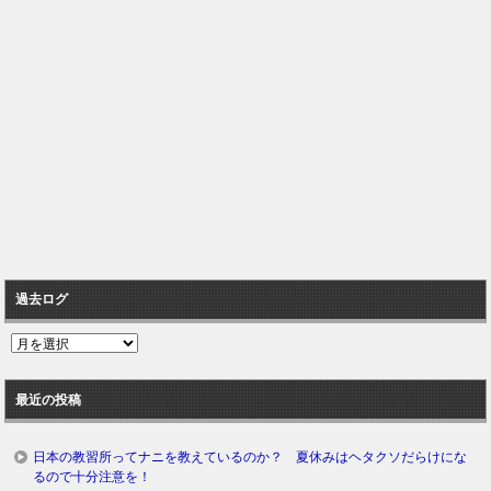
過去ログ
過
去
ロ
最近の投稿
グ
日本の教習所ってナニを教えているのか？ 夏休みはヘタクソだらけにな
るので十分注意を！