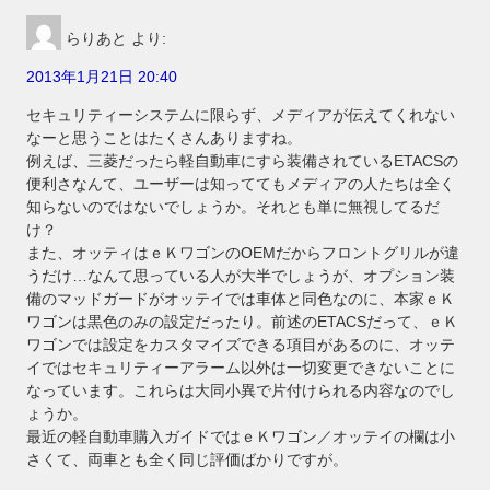
らりあと
より:
2013年1月21日 20:40
セキュリティーシステムに限らず、メディアが伝えてくれない
なーと思うことはたくさんありますね。
例えば、三菱だったら軽自動車にすら装備されているETACSの
便利さなんて、ユーザーは知っててもメディアの人たちは全く
知らないのではないでしょうか。それとも単に無視してるだ
け？
また、オッティはｅＫワゴンのOEMだからフロントグリルが違
うだけ…なんて思っている人が大半でしょうが、オプション装
備のマッドガードがオッテイでは車体と同色なのに、本家ｅＫ
ワゴンは黒色のみの設定だったり。前述のETACSだって、ｅＫ
ワゴンでは設定をカスタマイズできる項目があるのに、オッテ
イではセキュリティーアラーム以外は一切変更できないことに
なっています。これらは大同小異で片付けられる内容なのでし
ょうか。
最近の軽自動車購入ガイドではｅＫワゴン／オッテイの欄は小
さくて、両車とも全く同じ評価ばかりですが。