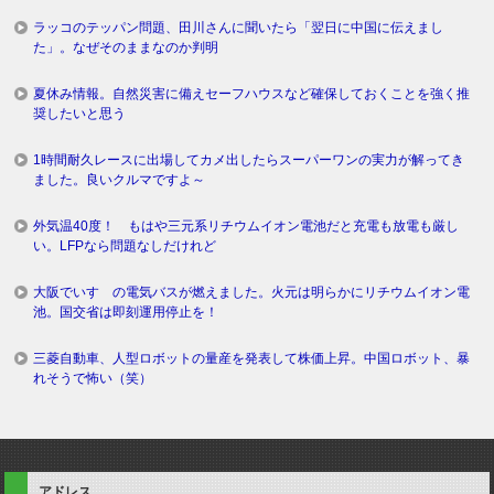
ラッコのテッパン問題、田川さんに聞いたら「翌日に中国に伝えまし
た」。なぜそのままなのか判明
夏休み情報。自然災害に備えセーフハウスなど確保しておくことを強く推
奨したいと思う
1時間耐久レースに出場してカメ出したらスーパーワンの実力が解ってき
ました。良いクルマですよ～
外気温40度！ もはや三元系リチウムイオン電池だと充電も放電も厳し
い。LFPなら問題なしだけれど
大阪でいすゞの電気バスが燃えました。火元は明らかにリチウムイオン電
池。国交省は即刻運用停止を！
三菱自動車、人型ロボットの量産を発表して株価上昇。中国ロボット、暴
れそうで怖い（笑）
アドレス