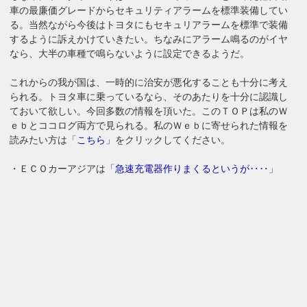
車の最廉価グレードからセキュリティアラームを標準装備してい
る。当然ながら今後はトヨタにもセキュリアラームを標準で装備
するように訴えかけていきたい。ちなみにアラーム鳴るのがイヤ
なら、大半の車種で鳴らないように設定できるようだ。
これからの我が国は、一時的に治安が悪化することも十分に考え
られる。トヨタ車に乗っているなら、そのあたりを十分に認識し
ておいて欲しい。今回多数の情報を頂いた。このＴＯＰは私のＷ
ｅｂとココログ両方で見られる。私のＷｅｂに寄せられた情報を
読みたい方は「
こちら
」をクリックしてください。
・ＥＣＯカーアジアは「
急速充電器作りまくるというが‥‥
」