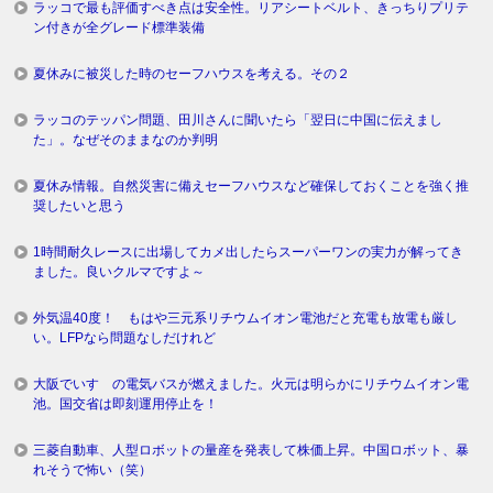
ラッコで最も評価すべき点は安全性。リアシートベルト、きっちりプリテ
ン付きが全グレード標準装備
夏休みに被災した時のセーフハウスを考える。その２
ラッコのテッパン問題、田川さんに聞いたら「翌日に中国に伝えまし
た」。なぜそのままなのか判明
夏休み情報。自然災害に備えセーフハウスなど確保しておくことを強く推
奨したいと思う
1時間耐久レースに出場してカメ出したらスーパーワンの実力が解ってき
ました。良いクルマですよ～
外気温40度！ もはや三元系リチウムイオン電池だと充電も放電も厳し
い。LFPなら問題なしだけれど
大阪でいすゞの電気バスが燃えました。火元は明らかにリチウムイオン電
池。国交省は即刻運用停止を！
三菱自動車、人型ロボットの量産を発表して株価上昇。中国ロボット、暴
れそうで怖い（笑）