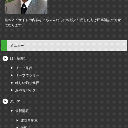
当Ｗｅｂサイトの内容を２ちゃんねるに転載／引用した方は民事訴訟の対象
になります。
メニュー
日々是修行
リーフ修行
リーフでラリー
厳しい釣り修行
おやぢバイク
クルマ
最新情報
電気自動車