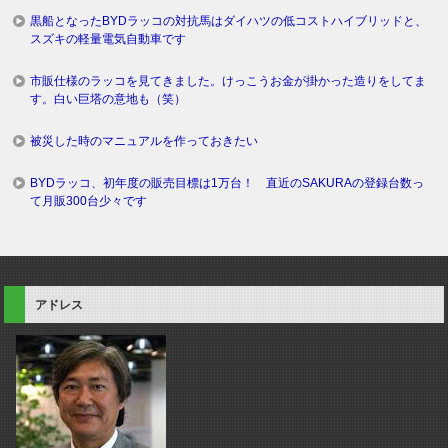
黒船となったBYDラッコの対抗馬はダイハツの低コストハイブリッドと、
スズキの軽量電気自動車です
市販仕様のラッコを見てきました。けっこうお金が掛かった造りをしてま
す。白い巨塔の意地も（笑）
被災した時のマニュアルを作っておきたい
BYDラッコ、初年度の販売目標は1万台！ 直近のSAKURAの登録台数っ
て月販300台少々です
アドレス