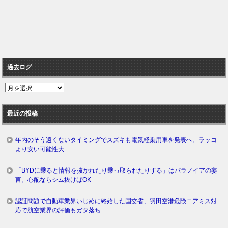
過去ログ
過
去
ロ
最近の投稿
グ
年内のそう遠くないタイミングでスズキも電気軽乗用車を発表へ。ラッコ
より安い可能性大
「BYDに乗ると情報を抜かれたり乗っ取られたりする」はパラノイアの妄
言。心配ならシム抜けばOK
認証問題で自動車業界いじめに終始した国交省、羽田空港危険ニアミス対
応で航空業界の評価もガタ落ち