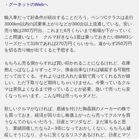
・
グーネットのWebへ
輸入車だって好条件が続出することだろう。ベンツCクラスは走行
3000km以内の試乗車上がりなどが300台以上流通している。安い
売り物は280万円台。これまた8月くらいまで相場が下がっていく
こと間違いなし！ クルマ好きなら1度は乗っておきたいBMW3シ
リーズだって318iであれば270万円くらいから。遠からず250万円
を切る売り物が出てくると予想する。
もちろん売る側からすれば買い叩かれることになるけれど、在庫
抱えっぱなしよりずっとマシ。換金出来なければ破綻する可能性
だって出てくる。それよりは仕入れた金額で買ってくれる方が嬉
しい。ただ下取りなど期待しちゃいけません。今乗っているクル
マは景気よくなるまで持っていることが必要。急いで売ったら安
くなっちゃいます。こんな時は売っちゃダメだ。
欲しいクルマがなければ、底値を付けた御贔屓のメーカーの株で
も買っておき、経済が回り出し株価上がったら売ってクルマを買
うなんてのもいいだろう。日産とマツダなど、まだ落ちると思
う。業績回復したなら2～3倍になっておかしくない。もちろん破
綻しそうになり、さらに安くなるリスクあるけれど、日産とマツ