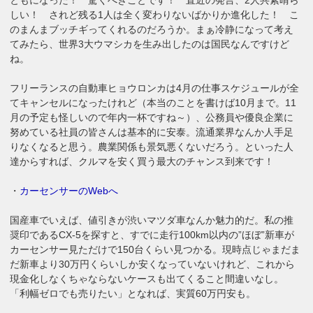
しい！ されど残る1人は全く変わりないばかりか進化した！ こ
のまんまブッチギってくれるのだろうか。まぁ冷静になって考え
てみたら、世界3大ウマシカを生み出したのは国民なんですけど
ね。
フリーランスの自動車ヒョウロンカは4月の仕事スケジュールが全
てキャンセルになったけれど（本当のことを書けば10月まで。11
月の予定も怪しいので年内一杯ですね～）、公務員や優良企業に
努めている社員の皆さんは基本的に安泰。流通業界なんか人手足
りなくなると思う。農業関係も景気悪くないだろう。といった人
達からすれば、クルマを安く買う最大のチャンス到来です！
・
カーセンサーのWebへ
国産車でいえば、値引きが渋いマツダ車なんか魅力的だ。私の推
奨印であるCX-5を探すと、すでに走行100km以内の”ほぼ”新車が
カーセンサー見ただけで150台くらい見つかる。現時点じゃまだま
だ新車より30万円くらいしか安くなっていないけれど、これから
現金化しなくちゃならないケースも出てくること間違いなし。
「利幅ゼロでも売りたい」となれば、実質60万円安も。