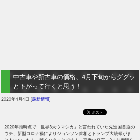
中古車や新古車の価格、4月下旬からググッ
と下がって行くと思う！
2020年4月4日
[
最新情報
]
2020年頭時点で「世界3大ウマシカ」と言われていた先進国首脳の
ウチ、新型コロナ禍によりジョンソン首相とトランプ大統領がま
ともになった！ 驚くべきことです！ 直近の発言、2人共素晴ら