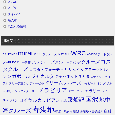
スバル
スズキ
ダイハツ
輸入車
気になる情報
注目ワード
mirai
WRC
MSCクルーズ
C4
HONDA
NSX
SUV
XC60D4
アウトラン
コス
クルーズ
アルミテープ
ダーPHEV
アニー伊藤
ガラスコーティング
タクルーズ
コスタ・フォーチュナ
サムイ
シアヌークビル
シンガポール
ジャカルタ
ジャパネットタカタ
ステアリングコ
ドリームクルーズ
ラム
テリー伊藤さん
ディーゼル
ハイビーム
ホンダ
ボル
メラビリア
ラリー
レム
ボ
ポリッシュファクトリー
ヤフーニュース
国沢
乗船記
地中
ロイヤルカリビアン
チャバン
丸武
寄港地
海クルーズ
盗難
帯広 焼き肉
新型
燃費良い
玉子焼き