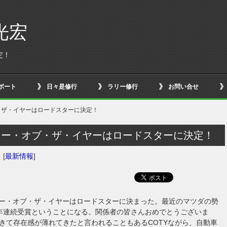
光宏
定！
ボート
日々是修行
ラリー修行
お問い合せ
・ザ・イヤーはロードスターに決定！
カー・オブ・ザ・イヤーはロードスターに決定！
日
[
最新情報
]
016カー・オブ・ザ・イヤーはロードスターに決まった。最近のマツダの勢
年連続受賞ということになる。関係者の皆さんおめでとうございま
きて存在感が薄れてきたと言われることもあるCOTYながら、自動車