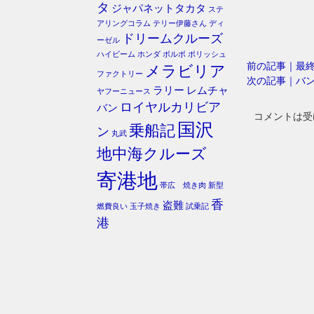
タ
ジャパネットタカタ
ステ
アリングコラム
テリー伊藤さん
ディ
ドリームクルーズ
ーゼル
ハイビーム
ホンダ
ボルボ
ポリッシュ
前の記事｜最
メラビリア
ファクトリー
次の記事｜バ
ラリー
レムチャ
ヤフーニュース
ロイヤルカリビア
バン
コメントは受
国沢
乗船記
ン
丸武
地中海クルーズ
寄港地
帯広 焼き肉
新型
香
盗難
燃費良い
玉子焼き
試乗記
港