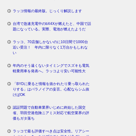
ラッコ情報の最終版。じっくり解説します
台湾で急速充電中のbX4Xが燃えたと、中国で話
題になっている。実際、電池が燃えたようだ
ラッコ、70店舗しかないのに10日間で1000台
近い受注！ 年内に限りなく1万台かもしれな
い
年内のそう遠くないタイミングでスズキも電気
軽乗用車を発表へ。ラッコより安い可能性大
「BYDに乗ると情報を抜かれたり乗っ取られた
りする」はパラノイアの妄言。心配ならシム抜
けばOK
認証問題で自動車業界いじめに終始した国交
省、羽田空港危険ニアミス対応で航空業界の評
価もガタ落ち
ラッコで最も評価すべき点は安全性。リアシー