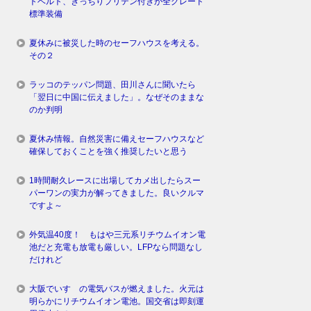
トベルト、きっちりプリテン付きが全グレード
標準装備
夏休みに被災した時のセーフハウスを考える。
その２
ラッコのテッパン問題、田川さんに聞いたら
「翌日に中国に伝えました」。なぜそのままな
のか判明
夏休み情報。自然災害に備えセーフハウスなど
確保しておくことを強く推奨したいと思う
1時間耐久レースに出場してカメ出したらスー
パーワンの実力が解ってきました。良いクルマ
ですよ～
外気温40度！ もはや三元系リチウムイオン電
池だと充電も放電も厳しい。LFPなら問題なし
だけれど
大阪でいすゞの電気バスが燃えました。火元は
明らかにリチウムイオン電池。国交省は即刻運