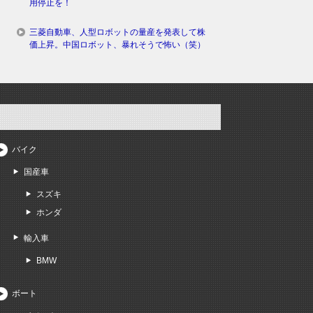
用停止を！
三菱自動車、人型ロボットの量産を発表して株
価上昇。中国ロボット、暴れそうで怖い（笑）
バイク
国産車
スズキ
ホンダ
輸入車
BMW
ボート