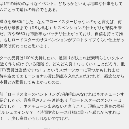
ば1年の締めのようなイベント。どちらかといえば地味な仕事をして
ムにとって晴れの舞台でもある。
満点をS660にした。なんでロードスターじゃないのかと言えば、何
た通り最後まで（RSも含む）サスペンションの仕上がりが納得出来
だ。方やS660 は市販車もバッチリ仕上がっており、自信を持って推
。もしロードスターのサスペンションがプロトタイプくらい仕上がっ
状況は変わったと思います。
ターの受賞は100％支持したい。足回りが決まれば素晴らしいクルマ
年近く作り続けている段階で、どんどん良くなっていくことだろう。数
OTY受賞は当然ですね！」というスポーツカーに育つかもしれませ
待を込めてエモーショナル賞に満点を入れたのだけれど、残念ながら
本賞とW受賞してもよかったのに。
前「ロードスターのハンドリングが納得出来なければネオチューンす
紹介したが、喜多見さんから連絡あり「ロードスターのダンパ ーは
式でした」。ネオチューン出来ないと言うこと。現時点で最良の候補
のビルシュタインか？ 4時間耐久レース仕様に乗った感じからすれば
！」。少し高価かもしれないですけど。