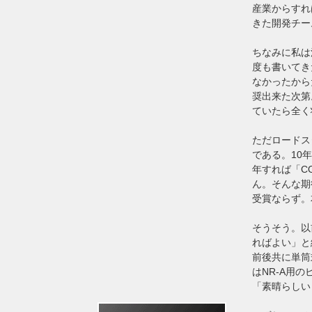
産業からすれ
きた開発チー
ちなみに私は
度も書いてき
なかったから
奨出来た次第
ていたら全く
ただロードス
である。10
年すれば「C
ん。そんな期
受賞ならず。
そうそう。以
ればよい」と
前後共に単筒
はNR-A用
「素晴らしい