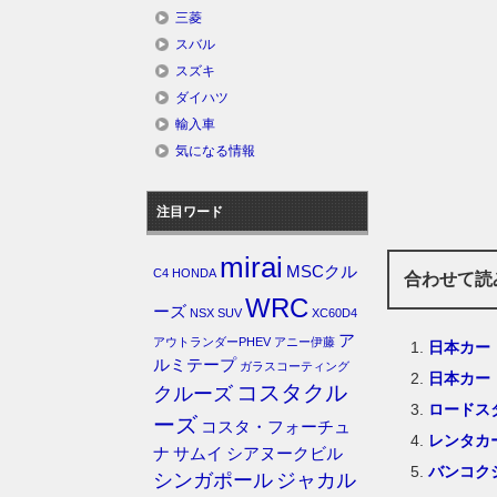
三菱
スバル
スズキ
ダイハツ
輸入車
気になる情報
注目ワード
mirai
MSCクル
C4
HONDA
合わせて読
WRC
ーズ
NSX
SUV
XC60D4
ア
アウトランダーPHEV
アニー伊藤
日本カー
ルミテープ
ガラスコーティング
日本カー
コスタクル
クルーズ
ロードス
ーズ
コスタ・フォーチュ
レンタカ
ナ
サムイ
シアヌークビル
バンコク
シンガポール
ジャカル