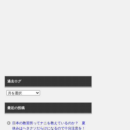
過去ログ
過
去
ロ
最近の投稿
グ
日本の教習所ってナニを教えているのか？ 夏
休みはヘタクソだらけになるので十分注意を！