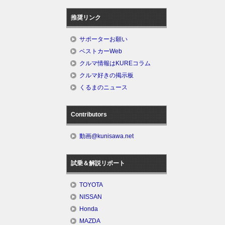
推奨リンク
サポーターお願い
ベストカーWeb
クルマ情報はKUREコラム
クルマ好きの掲示板
くるまのニュース
Contributors
動画@kunisawa.net
試乗＆解説リポート
TOYOTA
NISSAN
Honda
MAZDA