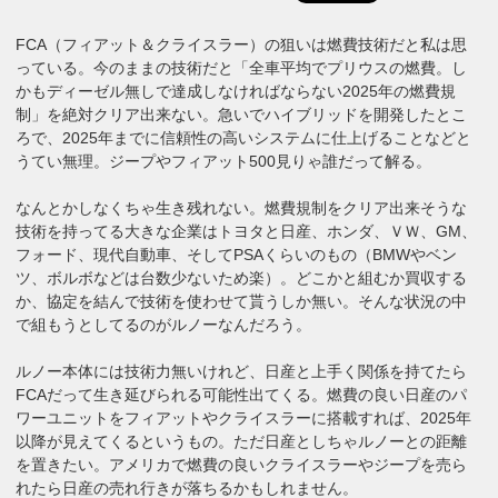
FCA（フィアット＆クライスラー）の狙いは燃費技術だと私は思
っている。今のままの技術だと「全車平均でプリウスの燃費。し
かもディーゼル無しで達成しなければならない2025年の燃費規
制」を絶対クリア出来ない。急いでハイブリッドを開発したとこ
ろで、2025年までに信頼性の高いシステムに仕上げることなどと
うてい無理。ジープやフィアット500見りゃ誰だって解る。
なんとかしなくちゃ生き残れない。燃費規制をクリア出来そうな
技術を持ってる大きな企業はトヨタと日産、ホンダ、ＶＷ、GM、
フォード、現代自動車、そしてPSAくらいのもの（BMWやベン
ツ、ボルボなどは台数少ないため楽）。どこかと組むか買収する
か、協定を結んで技術を使わせて貰うしか無い。そんな状況の中
で組もうとしてるのがルノーなんだろう。
ルノー本体には技術力無いけれど、日産と上手く関係を持てたら
FCAだって生き延びられる可能性出てくる。燃費の良い日産のパ
ワーユニットをフィアットやクライスラーに搭載すれば、2025年
以降が見えてくるというもの。ただ日産としちゃルノーとの距離
を置きたい。アメリカで燃費の良いクライスラーやジープを売ら
れたら日産の売れ行きが落ちるかもしれません。