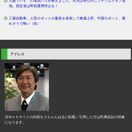
大阪でいすゞの電気バスが燃えました。火元は明らかにリチウムイオン電
池。国交省は即刻運用停止を！
三菱自動車、人型ロボットの量産を発表して株価上昇。中国ロボット、暴
れそうで怖い（笑）
アドレス
当Ｗｅｂサイトの内容を２ちゃんねるに転載／引用した方は民事訴訟の対象
になります。