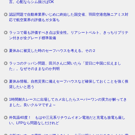
言。心配ならシム抜けばOK
認証問題で自動車業界いじめに終始した国交省、羽田空港危険ニアミス対
応で航空業界の評価もガタ落ち
ラッコで最も評価すべき点は安全性。リアシートベルト、きっちりプリテ
ン付きが全グレード標準装備
夏休みに被災した時のセーフハウスを考える。その２
ラッコのテッパン問題、田川さんに聞いたら「翌日に中国に伝えまし
た」。なぜそのままなのか判明
夏休み情報。自然災害に備えセーフハウスなど確保しておくことを強く推
奨したいと思う
1時間耐久レースに出場してカメ出したらスーパーワンの実力が解ってき
ました。良いクルマですよ～
外気温40度！ もはや三元系リチウムイオン電池だと充電も放電も厳し
い。LFPなら問題なしだけれど