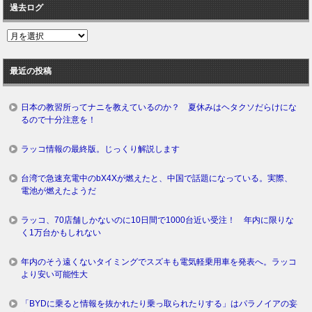
過去ログ
過
去
ロ
最近の投稿
グ
日本の教習所ってナニを教えているのか？ 夏休みはヘタクソだらけにな
るので十分注意を！
ラッコ情報の最終版。じっくり解説します
台湾で急速充電中のbX4Xが燃えたと、中国で話題になっている。実際、
電池が燃えたようだ
ラッコ、70店舗しかないのに10日間で1000台近い受注！ 年内に限りな
く1万台かもしれない
年内のそう遠くないタイミングでスズキも電気軽乗用車を発表へ。ラッコ
より安い可能性大
「BYDに乗ると情報を抜かれたり乗っ取られたりする」はパラノイアの妄