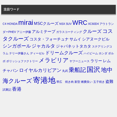
注目ワード
mirai
WRC
MSCクルーズ
C4
HONDA
NSX
SUV
XC60D4
アウトラン
コス
クルーズ
アルミテープ
ダーPHEV
アニー伊藤
ガラスコーティング
タクルーズ
コスタ・フォーチュナ
サムイ
シアヌークビル
シンガポール
ジャカルタ
ジャパネットタカタ
ステアリングコ
ドリームクルーズ
ラム
テリー伊藤さん
ディーゼル
ハイビーム
ホンダ
ボル
メラビリア
ラリー
レム
ボ
ポリッシュファクトリー
ヤフーニュース
国沢
乗船記
地中
ロイヤルカリビアン
チャバン
丸武
寄港地
海クルーズ
盗難
帯広 焼き肉
新型
燃費良い
玉子焼き
香港
試乗記