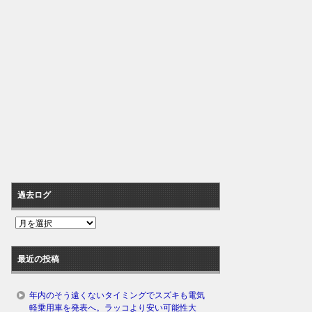
過去ログ
過
去
ロ
最近の投稿
グ
年内のそう遠くないタイミングでスズキも電気
軽乗用車を発表へ。ラッコより安い可能性大