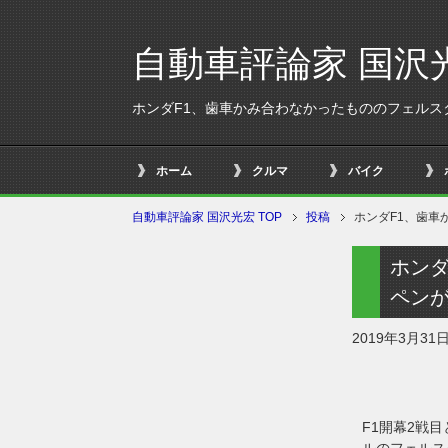
自動車評論家 国沢
ホンダF1、歯車かみ合わなかったもののフェル
ホーム
クルマ
バイク
自動車評論家 国沢光宏 TOP
投稿
ホンダF1、歯
ホンダ
ペン
2019年3月31
F1開幕2戦
ルのフェルス