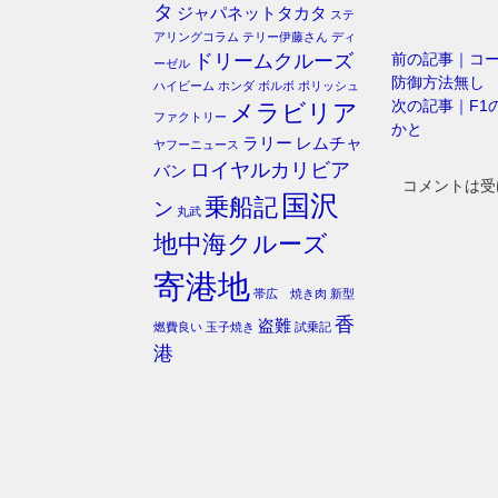
タ
ジャパネットタカタ
ステ
アリングコラム
テリー伊藤さん
ディ
前の記事｜コ
ドリームクルーズ
ーゼル
防御方法無し
ハイビーム
ホンダ
ボルボ
ポリッシュ
次の記事｜F1
メラビリア
ファクトリー
かと
ラリー
レムチャ
ヤフーニュース
ロイヤルカリビア
バン
コメントは受
国沢
乗船記
ン
丸武
地中海クルーズ
寄港地
帯広 焼き肉
新型
香
盗難
燃費良い
玉子焼き
試乗記
港