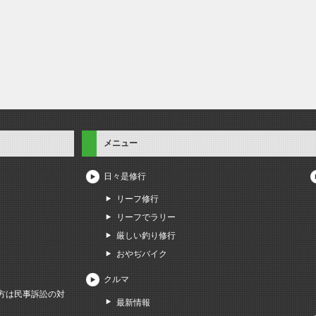
メニュー
日々是修行
リーフ修行
リーフでラリー
厳しい釣り修行
おやぢバイク
クルマ
方は民事訴訟の対
最新情報