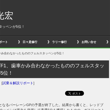
光宏
スタッペンが5位！
ボート
日々是修行
ラリー修行
お問い合せ
車かみ合わなかったもののフェルスタッペンが5位！
F1、歯車かみ合わなかったもののフェルスタッ
が5位！
日
[
試乗＆解説リポート
]
目となるバーレーンGPの予選が終了した。結果から書くと、レッドブ
タッペンは実力を発揮して予選5位を獲得したものの、ガスリーとト