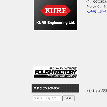
位。Q3に残
たと思う。も
ん今夜は調子
車名などで記事検索
<おすすめ記