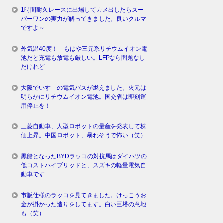
1時間耐久レースに出場してカメ出したらスー
パーワンの実力が解ってきました。良いクルマ
ですよ～
外気温40度！ もはや三元系リチウムイオン電
池だと充電も放電も厳しい。LFPなら問題なし
だけれど
大阪でいすゞの電気バスが燃えました。火元は
明らかにリチウムイオン電池。国交省は即刻運
用停止を！
三菱自動車、人型ロボットの量産を発表して株
価上昇。中国ロボット、暴れそうで怖い（笑）
黒船となったBYDラッコの対抗馬はダイハツの
低コストハイブリッドと、スズキの軽量電気自
動車です
市販仕様のラッコを見てきました。けっこうお
金が掛かった造りをしてます。白い巨塔の意地
も（笑）