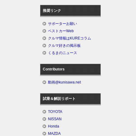
推奨リンク
サポーターお願い
ベストカーWeb
クルマ情報はKUREコラム
クルマ好きの掲示板
くるまのニュース
Contributors
動画@kunisawa.net
試乗＆解説リポート
TOYOTA
NISSAN
Honda
MAZDA