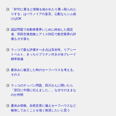
「BYDに乗ると情報を抜かれたり乗っ取られた
りする」はパラノイアの妄言。心配ならシム抜
けばOK
認証問題で自動車業界いじめに終始した国交
省、羽田空港危険ニアミス対応で航空業界の評
価もガタ落ち
ラッコで最も評価すべき点は安全性。リアシー
トベルト、きっちりプリテン付きが全グレード
標準装備
夏休みに被災した時のセーフハウスを考える。
その２
ラッコのテッパン問題、田川さんに聞いたら
「翌日に中国に伝えました」。なぜそのままな
のか判明
夏休み情報。自然災害に備えセーフハウスなど
確保しておくことを強く推奨したいと思う