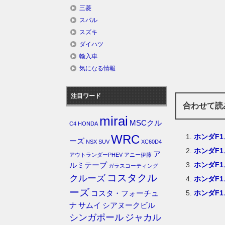
三菱
スバル
スズキ
ダイハツ
輸入車
気になる情報
注目ワード
合わせて読
mirai
MSCクル
C4
HONDA
ホンダF
WRC
ーズ
NSX
SUV
XC60D4
ホンダF
ア
アウトランダーPHEV
アニー伊藤
ホンダF
ルミテープ
ガラスコーティング
コスタクル
クルーズ
ホンダF
ーズ
ホンダF
コスタ・フォーチュ
ナ
サムイ
シアヌークビル
シンガポール
ジャカル