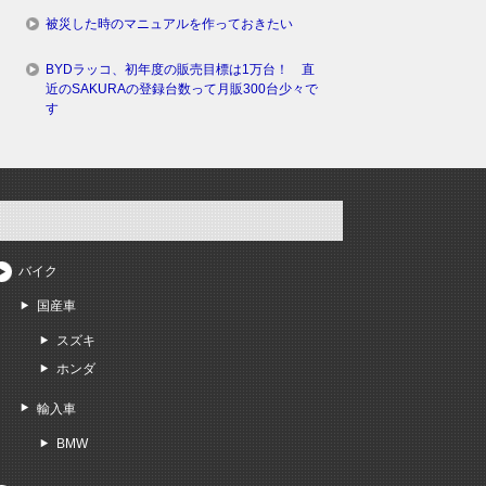
被災した時のマニュアルを作っておきたい
BYDラッコ、初年度の販売目標は1万台！ 直
近のSAKURAの登録台数って月販300台少々で
す
バイク
国産車
スズキ
ホンダ
輸入車
BMW