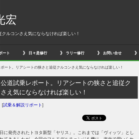
光宏
従クルコンさえ気にならなければ楽しい！
ボート
日々是修行
ラリー修行
お問い合せ
レポート。リアシートの狭さと追従クルコンさえ気にならなければ楽しい！
ス公道試乗レポート。リアシートの狭さと追従ク
ンさえ気にならなければ楽しい！
日
[
試乗＆解説リポート
]
月10日に発売されたトヨタ新型「ヤリス」。これまでは「ヴィッツ」とし
れてきましたが、今回のフルモデルチェンジを機に、海外で用いられ