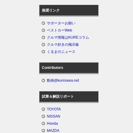
推奨リンク
サポーターお願い
ベストカーWeb
クルマ情報はKUREコラム
クルマ好きの掲示板
くるまのニュース
Contributors
動画@kunisawa.net
試乗＆解説リポート
TOYOTA
NISSAN
Honda
MAZDA