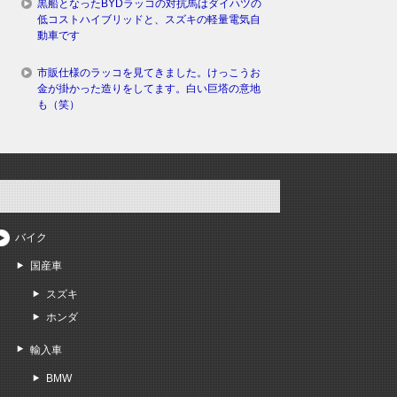
黒船となったBYDラッコの対抗馬はダイハツの
低コストハイブリッドと、スズキの軽量電気自
動車です
市販仕様のラッコを見てきました。けっこうお
金が掛かった造りをしてます。白い巨塔の意地
も（笑）
バイク
国産車
スズキ
ホンダ
輸入車
BMW