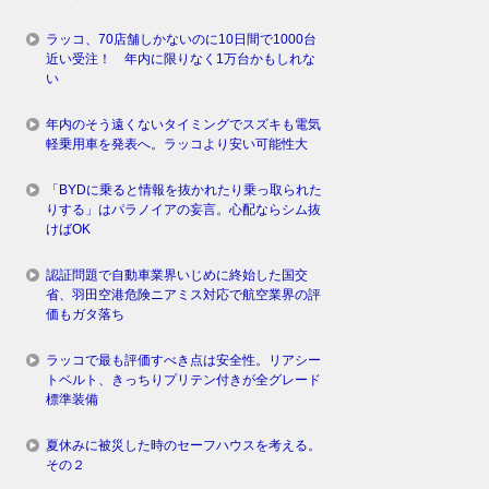
ラッコ、70店舗しかないのに10日間で1000台
近い受注！ 年内に限りなく1万台かもしれな
い
年内のそう遠くないタイミングでスズキも電気
軽乗用車を発表へ。ラッコより安い可能性大
「BYDに乗ると情報を抜かれたり乗っ取られた
りする」はパラノイアの妄言。心配ならシム抜
けばOK
認証問題で自動車業界いじめに終始した国交
省、羽田空港危険ニアミス対応で航空業界の評
価もガタ落ち
ラッコで最も評価すべき点は安全性。リアシー
トベルト、きっちりプリテン付きが全グレード
標準装備
夏休みに被災した時のセーフハウスを考える。
その２