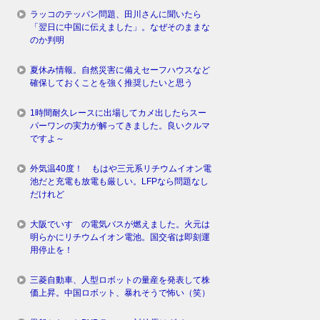
ラッコのテッパン問題、田川さんに聞いたら
「翌日に中国に伝えました」。なぜそのままな
のか判明
夏休み情報。自然災害に備えセーフハウスなど
確保しておくことを強く推奨したいと思う
1時間耐久レースに出場してカメ出したらスー
パーワンの実力が解ってきました。良いクルマ
ですよ～
外気温40度！ もはや三元系リチウムイオン電
池だと充電も放電も厳しい。LFPなら問題なし
だけれど
大阪でいすゞの電気バスが燃えました。火元は
明らかにリチウムイオン電池。国交省は即刻運
用停止を！
三菱自動車、人型ロボットの量産を発表して株
価上昇。中国ロボット、暴れそうで怖い（笑）