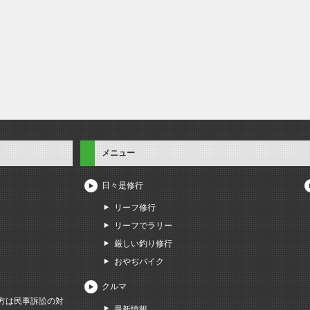
メニュー
日々是修行
リーフ修行
リーフでラリー
厳しい釣り修行
おやぢバイク
クルマ
方は民事訴訟の対
最新情報