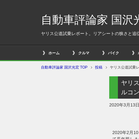
自動車評論家 国沢
ヤリス公道試乗レポート。リアシートの狭さと追
ホーム
クルマ
バイク
自動車評論家 国沢光宏 TOP
投稿
ヤリス公道試乗
ヤリ
ルコ
2020年3月13
2020年2
て長年親しま