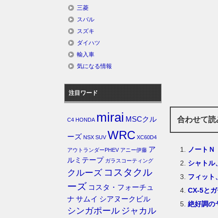
三菱
スバル
スズキ
ダイハツ
輸入車
気になる情報
注目ワード
mirai
合わせて読
MSCクル
C4
HONDA
WRC
ーズ
NSX
SUV
XC60D4
ノートＮ
ア
アウトランダーPHEV
アニー伊藤
ルミテープ
ガラスコーティング
シャトル
コスタクル
クルーズ
フィット
ーズ
コスタ・フォーチュ
CX-5と
ナ
サムイ
シアヌークビル
絶好調の
シンガポール
ジャカル