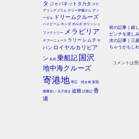
タ
ジャパネットタカタ
ステ
アリングコラム
テリー伊藤さん
ディ
ドリームクルーズ
ーゼル
ハイビーム
ホンダ
ボルボ
ポリッシュ
前の記事｜嬉
メラビリア
ファクトリー
ピンチを楽し
ラリー
レムチャ
次の記事｜三
ヤフーニュース
ちゃうかもし
ロイヤルカリビア
バン
国沢
乗船記
ン
丸武
コメントは受
地中海クルーズ
寄港地
帯広 焼き肉
新型
香
盗難
燃費良い
玉子焼き
試乗記
港