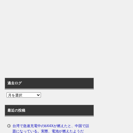
過去ログ
過
去
ロ
最近の投稿
グ
台湾で急速充電中のbX4Xが燃えたと、中国で話
題になっている。実際、電池が燃えたようだ