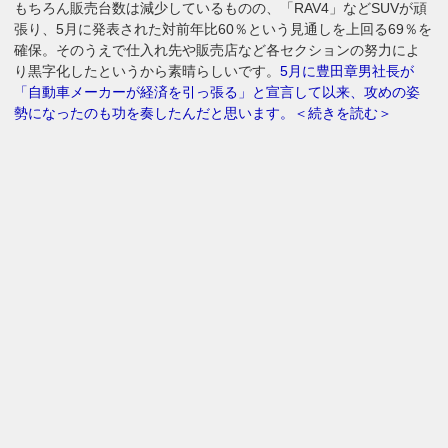
もちろん販売台数は減少しているものの、「RAV4」などSUVが頑
張り、5月に発表された対前年比60％という見通しを上回る69％を
確保。そのうえで仕入れ先や販売店など各セクションの努力によ
り黒字化したというから素晴らしいです。
5月に豊田章男社長が
「自動車メーカーが経済を引っ張る」と宣言して以来、攻めの姿
勢になったのも功を奏したんだと思います。＜続きを読む＞