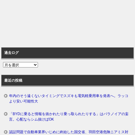
過去ログ
過
去
ロ
最近の投稿
グ
年内のそう遠くないタイミングでスズキも電気軽乗用車を発表へ。ラッコ
より安い可能性大
「BYDに乗ると情報を抜かれたり乗っ取られたりする」はパラノイアの妄
言。心配ならシム抜けばOK
認証問題で自動車業界いじめに終始した国交省、羽田空港危険ニアミス対