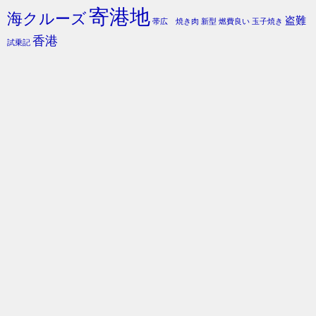
寄港地
海クルーズ
盗難
帯広 焼き肉
新型
燃費良い
玉子焼き
香港
試乗記