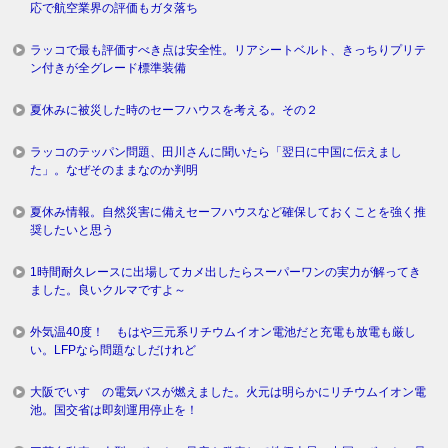
応で航空業界の評価もガタ落ち
ラッコで最も評価すべき点は安全性。リアシートベルト、きっちりプリテ
ン付きが全グレード標準装備
夏休みに被災した時のセーフハウスを考える。その２
ラッコのテッパン問題、田川さんに聞いたら「翌日に中国に伝えまし
た」。なぜそのままなのか判明
夏休み情報。自然災害に備えセーフハウスなど確保しておくことを強く推
奨したいと思う
1時間耐久レースに出場してカメ出したらスーパーワンの実力が解ってき
ました。良いクルマですよ～
外気温40度！ もはや三元系リチウムイオン電池だと充電も放電も厳し
い。LFPなら問題なしだけれど
大阪でいすゞの電気バスが燃えました。火元は明らかにリチウムイオン電
池。国交省は即刻運用停止を！