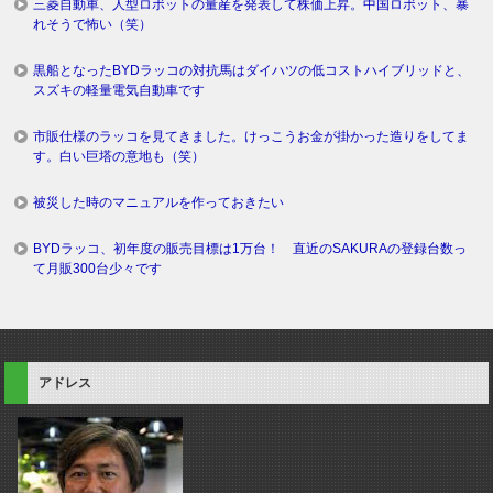
三菱自動車、人型ロボットの量産を発表して株価上昇。中国ロボット、暴
れそうで怖い（笑）
黒船となったBYDラッコの対抗馬はダイハツの低コストハイブリッドと、
スズキの軽量電気自動車です
市販仕様のラッコを見てきました。けっこうお金が掛かった造りをしてま
す。白い巨塔の意地も（笑）
被災した時のマニュアルを作っておきたい
BYDラッコ、初年度の販売目標は1万台！ 直近のSAKURAの登録台数っ
て月販300台少々です
アドレス