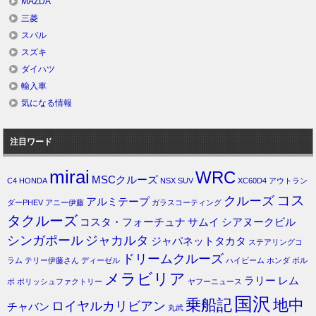
MAZDA
三菱
スバル
スズキ
ダイハツ
輸入車
気になる情報
注目ワード
mirai
WRC
MSCクルーズ
C4
HONDA
NSX
SUV
XC60D4
アウトラン
コス
クルーズ
アルミテープ
ダーPHEV
アニー伊藤
ガラスコーティング
タクルーズ
コスタ・フォーチュナ
サムイ
シアヌークビル
シンガポール
ジャカルタ
ジャパネットタカタ
ステアリングコ
ドリームクルーズ
ラム
テリー伊藤さん
ディーゼル
ハイビーム
ホンダ
ボル
メラビリア
ラリー
レム
ボ
ポリッシュファクトリー
ヤフーニュース
国沢
乗船記
地中
ロイヤルカリビアン
チャバン
丸武