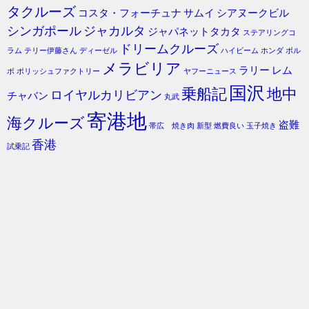
タクルーズ
コスタ・フォーチュナ
サムイ
シアヌークビル
シンガポール
ジャカルタ
ジャパネットタカタ
ステアリングコ
ドリームクルーズ
ラム
テリー伊藤さん
ディーゼル
ハイビーム
ホンダ
ボル
メラビリア
ラリー
レム
ボ
ポリッシュファクトリー
ヤフーニュース
国沢
乗船記
地中
ロイヤルカリビアン
チャバン
丸武
寄港地
海クルーズ
盗難
帯広 焼き肉
新型
燃費良い
玉子焼き
香港
試乗記