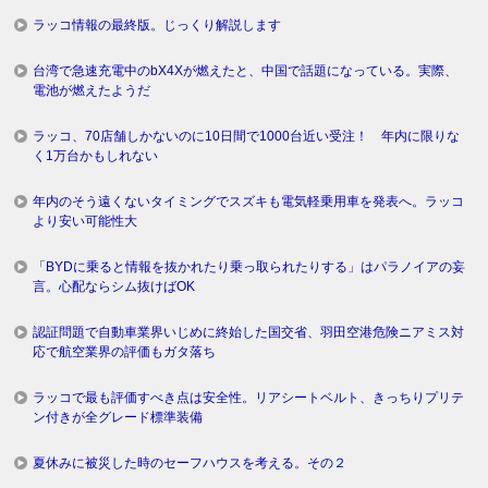
ラッコ情報の最終版。じっくり解説します
台湾で急速充電中のbX4Xが燃えたと、中国で話題になっている。実際、
電池が燃えたようだ
ラッコ、70店舗しかないのに10日間で1000台近い受注！ 年内に限りな
く1万台かもしれない
年内のそう遠くないタイミングでスズキも電気軽乗用車を発表へ。ラッコ
より安い可能性大
「BYDに乗ると情報を抜かれたり乗っ取られたりする」はパラノイアの妄
言。心配ならシム抜けばOK
認証問題で自動車業界いじめに終始した国交省、羽田空港危険ニアミス対
応で航空業界の評価もガタ落ち
ラッコで最も評価すべき点は安全性。リアシートベルト、きっちりプリテ
ン付きが全グレード標準装備
夏休みに被災した時のセーフハウスを考える。その２