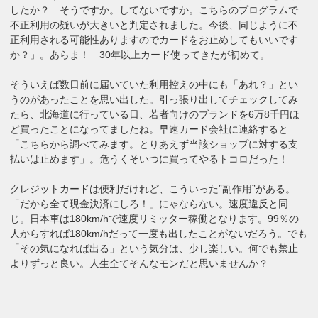
したか？ そうですか。してないですか。こちらのプログラムで
不正利用の疑いが大きいと判定されました。今後、同じように不
正利用される可能性ありますのでカードをお止めしてもいいです
か？」。あらま！ 30年以上カード使ってきたが初めて。
そういえば数日前に届いていた利用控えの中にも「あれ？」とい
うのがあったことを思い出した。引っ張り出してチェックしてみ
たら、北海道に行っている日、若者向けのブランドを6万8千円ほ
ど買ったことになってましたね。早速カード会社に連絡すると
「こちらから調べてみます。とりあえず当該ショップに対する支
払いは止めます」。危うくそいつに買ってやるトコロだった！
クレジットカードは便利だけれど、こういった”副作用”がある。
「だから全て現金決済にしろ！」にゃならない。速度違反と同
じ。日本車は180km/hで速度リミッター稼働となります。99％の
人からすれば180km/hだって一度も出したことがないだろう。でも
「その気になれば出る」という気分は、少し楽しい。何でも禁止
よりずっと良い。人生全てそんなモンだと思いませんか？