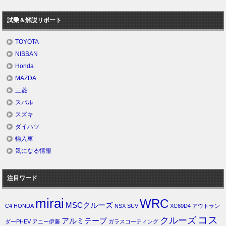
試乗＆解説リポート
TOYOTA
NISSAN
Honda
MAZDA
三菱
スバル
スズキ
ダイハツ
輸入車
気になる情報
注目ワード
mirai
WRC
MSCクルーズ
C4
HONDA
NSX
SUV
XC60D4
アウトラン
コス
クルーズ
アルミテープ
ダーPHEV
アニー伊藤
ガラスコーティング