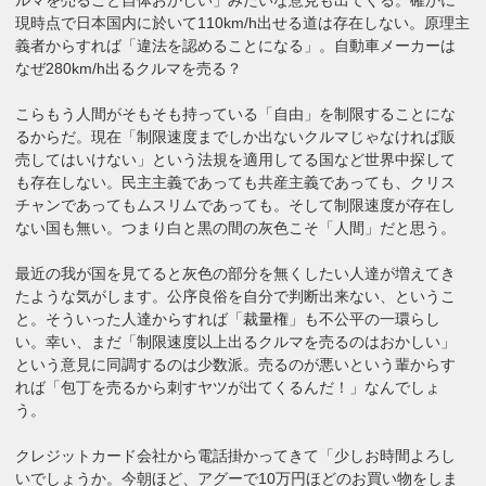
現時点で日本国内に於いて110km/h出せる道は存在しない。原理主
義者からすれば「違法を認めることになる」。自動車メーカーは
なぜ280km/h出るクルマを売る？
こらもう人間がそもそも持っている「自由」を制限することにな
るからだ。現在「制限速度までしか出ないクルマじゃなければ販
売してはいけない」という法規を適用してる国など世界中探して
も存在しない。民主主義であっても共産主義であっても、クリス
チャンであってもムスリムであっても。そして制限速度が存在し
ない国も無い。つまり白と黒の間の灰色こそ「人間」だと思う。
最近の我が国を見てると灰色の部分を無くしたい人達が増えてき
たような気がします。公序良俗を自分で判断出来ない、というこ
と。そういった人達からすれば「裁量権」も不公平の一環らし
い。幸い、まだ「制限速度以上出るクルマを売るのはおかしい」
という意見に同調するのは少数派。売るのが悪いという輩からす
れば「包丁を売るから刺すヤツが出てくるんだ！」なんでしょ
う。
クレジットカード会社から電話掛かってきて「少しお時間よろし
いでしょうか。今朝ほど、アグーで10万円ほどのお買い物をしま