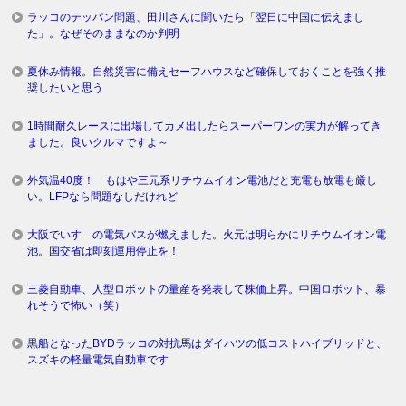
ラッコのテッパン問題、田川さんに聞いたら「翌日に中国に伝えまし
た」。なぜそのままなのか判明
夏休み情報。自然災害に備えセーフハウスなど確保しておくことを強く推
奨したいと思う
1時間耐久レースに出場してカメ出したらスーパーワンの実力が解ってき
ました。良いクルマですよ～
外気温40度！ もはや三元系リチウムイオン電池だと充電も放電も厳し
い。LFPなら問題なしだけれど
大阪でいすゞの電気バスが燃えました。火元は明らかにリチウムイオン電
池。国交省は即刻運用停止を！
三菱自動車、人型ロボットの量産を発表して株価上昇。中国ロボット、暴
れそうで怖い（笑）
黒船となったBYDラッコの対抗馬はダイハツの低コストハイブリッドと、
スズキの軽量電気自動車です