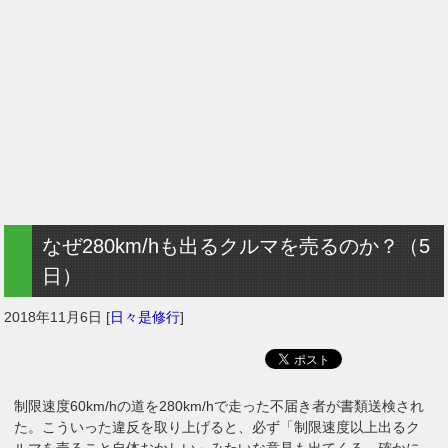
なぜ280km/hも出るクルマを売るのか？（5
日）
2018年11月6日
[
日々是修行
]
制限速度60km/hの道を280km/hで走った不届き者が書類送検され
た。こういった違反を取り上げると、必ず「制限速度以上出るク
ルマを売ること自体おかしい」みたいな意見も出てくる。確かに