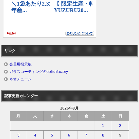
リンク
会員用掲示板
ガラスコーティングのpolishfactory
ネオチューン
記事更新カレンダー
2026年8月
月
火
水
木
金
土
日
1
2
3
4
5
6
7
8
9