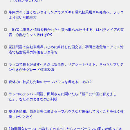
く1万台かもしれない
年内のそう遠くないタイミングでスズキも電気軽乗用車を発表へ。ラッコ
より安い可能性大
「BYDに乗ると情報を抜かれたり乗っ取られたりする」はパラノイアの妄
言。心配ならシム抜けばOK
認証問題で自動車業界いじめに終始した国交省、羽田空港危険ニアミス対
応で航空業界の評価もガタ落ち
ラッコで最も評価すべき点は安全性。リアシートベルト、きっちりプリテ
ン付きが全グレード標準装備
夏休みに被災した時のセーフハウスを考える。その２
ラッコのテッパン問題、田川さんに聞いたら「翌日に中国に伝えまし
た」。なぜそのままなのか判明
夏休み情報。自然災害に備えセーフハウスなど確保しておくことを強く推
奨したいと思う
1時間耐久レースに出場してカメ出したらスーパーワンの実力が解ってき