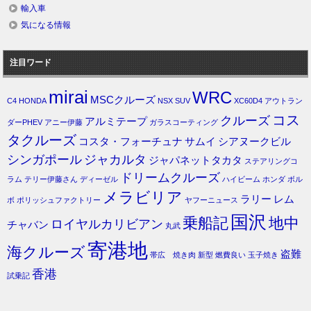
輸入車
気になる情報
注目ワード
mirai
WRC
MSCクルーズ
C4
HONDA
NSX
SUV
XC60D4
アウトラン
コス
クルーズ
アルミテープ
ダーPHEV
アニー伊藤
ガラスコーティング
タクルーズ
コスタ・フォーチュナ
サムイ
シアヌークビル
シンガポール
ジャカルタ
ジャパネットタカタ
ステアリングコ
ドリームクルーズ
ラム
テリー伊藤さん
ディーゼル
ハイビーム
ホンダ
ボル
メラビリア
ラリー
レム
ボ
ポリッシュファクトリー
ヤフーニュース
国沢
乗船記
地中
ロイヤルカリビアン
チャバン
丸武
寄港地
海クルーズ
盗難
帯広 焼き肉
新型
燃費良い
玉子焼き
香港
試乗記