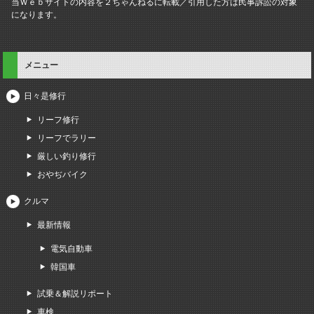
当Ｗｅｂサイトの内容を２ちゃんねるに転載／引用した方は民事訴訟の対象
になります。
メニュー
日々是修行
リーフ修行
リーフでラリー
厳しい釣り修行
おやぢバイク
クルマ
最新情報
電気自動車
韓国車
試乗＆解説リポート
車検