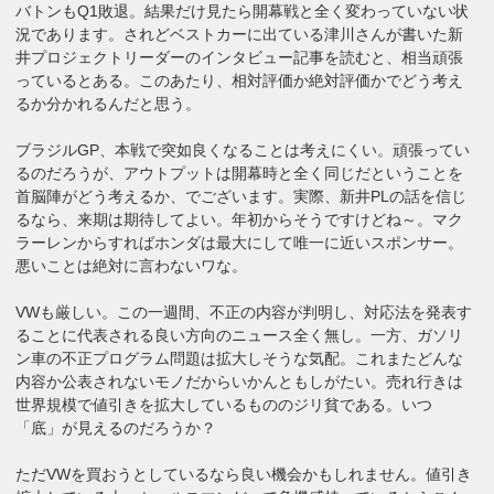
バトンもQ1敗退。結果だけ見たら開幕戦と全く変わっていない状
況であります。されどベストカーに出ている津川さんが書いた新
井プロジェクトリーダーのインタビュー記事を読むと、相当頑張
っているとある。このあたり、相対評価か絶対評価かでどう考え
るか分かれるんだと思う。
ブラジルGP、本戦で突如良くなることは考えにくい。頑張ってい
るのだろうが、アウトプットは開幕時と全く同じだということを
首脳陣がどう考えるか、でございます。実際、新井PLの話を信じ
るなら、来期は期待してよい。年初からそうですけどね～。マク
ラーレンからすればホンダは最大にして唯一に近いスポンサー。
悪いことは絶対に言わないワな。
VWも厳しい。この一週間、不正の内容が判明し、対応法を発表す
ることに代表される良い方向のニュース全く無し。一方、ガソリ
ン車の不正プログラム問題は拡大しそうな気配。これまたどんな
内容か公表されないモノだからいかんともしがたい。売れ行きは
世界規模で値引きを拡大しているもののジリ貧である。いつ
「底」が見えるのだろうか？
ただVWを買おうとしているなら良い機会かもしれません。値引き