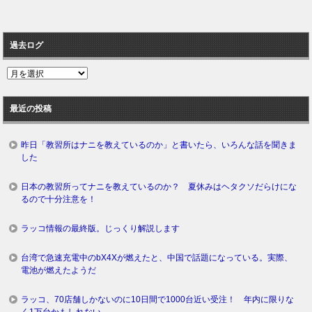
過去ログ
過
去
ロ
最近の投稿
グ
昨日「教習所はナニを教えているのか」と書いたら、いろんな話を聞きま
した
日本の教習所ってナニを教えているのか？ 夏休みはヘタクソだらけにな
るので十分注意を！
ラッコ情報の最終版。じっくり解説します
台湾で急速充電中のbX4Xが燃えたと、中国で話題になっている。実際、
電池が燃えたようだ
ラッコ、70店舗しかないのに10日間で1000台近い受注！ 年内に限りな