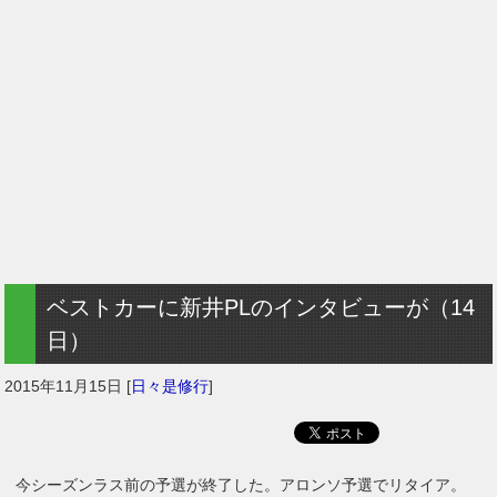
ベストカーに新井PLのインタビューが（14
日）
2015年11月15日
[
日々是修行
]
今シーズンラス前の予選が終了した。アロンソ予選でリタイア。