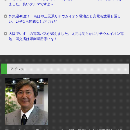
ました。良いクルマですよ～
外気温40度！ もはや三元系リチウムイオン電池だと充電も放電も厳し
い。LFPなら問題なしだけれど
大阪でいすゞの電気バスが燃えました。火元は明らかにリチウムイオン電
池。国交省は即刻運用停止を！
アドレス