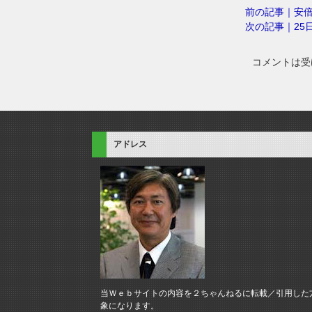
前の記事｜安
次の記事｜25
コメントは受
アドレス
当Ｗｅｂサイトの内容を２ちゃんねるに転載／引用した
象になります。