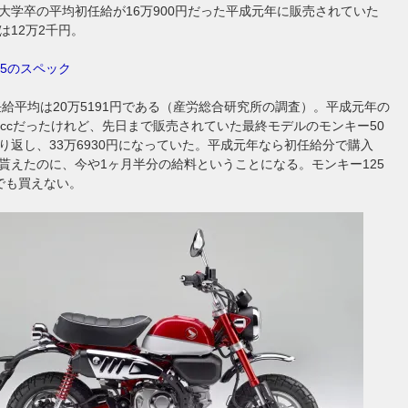
大学卒の平均初任給が16万900円だった平成元年に販売されていた
は12万2千円。
25のスペック
初任給平均は20万5191円である（産労総合研究所の調査）。平成元年の
0ccだったけれど、先日まで販売されていた最終モデルのモンキー50
り返し、33万6930円になっていた。平成元年なら初任給分で購入
貰えたのに、今や1ヶ月半分の給料ということになる。モンキー125
でも買えない。