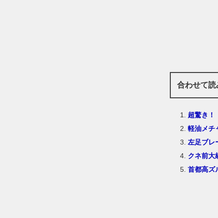
合わせて読
超驚き！
軽油メチ
左足ブレ
クネ前大
首都高ズ