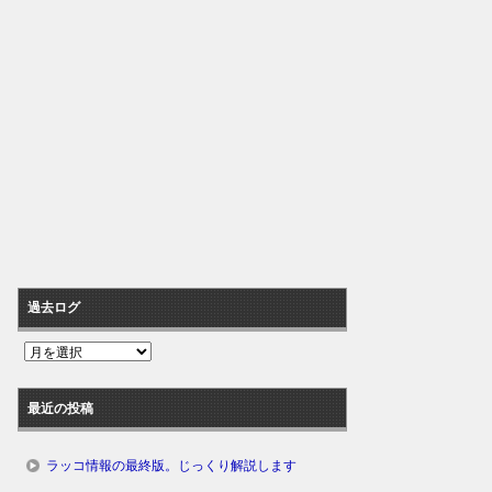
過去ログ
過
去
ロ
最近の投稿
グ
ラッコ情報の最終版。じっくり解説します