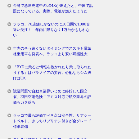
台湾で急速充電中のbX4Xが燃えたと、中国で話
題になっている。実際、電池が燃えたようだ
ラッコ、70店舗しかないのに10日間で1000台
近い受注！ 年内に限りなく1万台かもしれな
い
年内のそう遠くないタイミングでスズキも電気
軽乗用車を発表へ。ラッコより安い可能性大
「BYDに乗ると情報を抜かれたり乗っ取られた
りする」はパラノイアの妄言。心配ならシム抜
けばOK
認証問題で自動車業界いじめに終始した国交
省、羽田空港危険ニアミス対応で航空業界の評
価もガタ落ち
ラッコで最も評価すべき点は安全性。リアシー
トベルト、きっちりプリテン付きが全グレード
標準装備