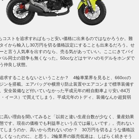
5もコストを追求すればもっと安い価格に出来るのではなかろうか。難
タイから輸入し30万円を切る価格設定にすることも出来るだろう。せ
ーと言う人気車を出すのなら、売る気があっていい。ここにきてバイ
バル同士の競争も無くなった。50ccなどはヤマハのモデルをホンダで
う仲良し状態。
追求することもないということか？ 4輪車業界を見ると、660ccの
ジンを搭載。エアバッグや横滑り防止装置やエアコンまで標準装備す
、安全装備など付いていなかった平成元年の軽自動車より安い84万
ミラ・イース）で買えてしまう。平成元年のトディ、装備なんか超貧弱
に高い理由を聞いてみると「以前と違い生産台数が少なく、量産効果
態です。現在の価格でも利益率という点では厳しいです」。売れない
てしまうのか、高いから売れないのか？ 30万円を切るような価格設
しくなったのに、と思う。2輪業界の販売低迷は、しばらく続きそう