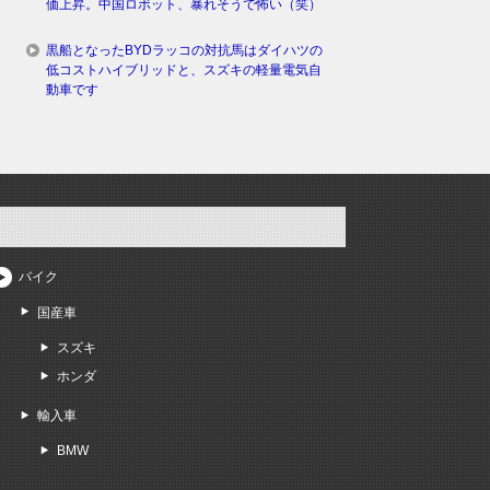
価上昇。中国ロボット、暴れそうで怖い（笑）
黒船となったBYDラッコの対抗馬はダイハツの
低コストハイブリッドと、スズキの軽量電気自
動車です
バイク
国産車
スズキ
ホンダ
輸入車
BMW