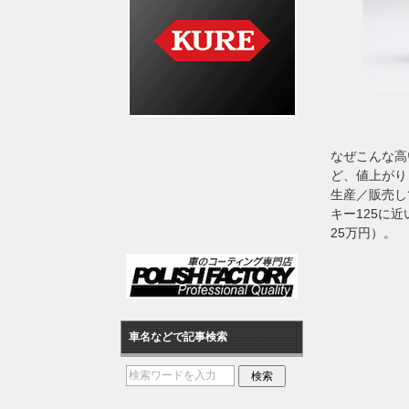
なぜこんな高
ど、値上がり
生産／販売し
キー125に
25万円）。
車名などで記事検索