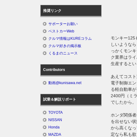
推奨リンク
サポーターお願い
ベストカーWeb
モンキー12
クルマ情報はKUREコラム
しいようなら
クルマ好きの掲示板
っかくモンキ
くるまのニュース
ク業界はライ
生産するとい
Contributors
あえてコスト
電子制御エン
動画@kunisawa.net
る軽自動車が
2400円（
試乗＆解説リポート
でしたから。
TOYOTA
ホンダ関係者
NISSAN
を出せない状
Honda
から高くなっ
定なら私も欲
MAZDA