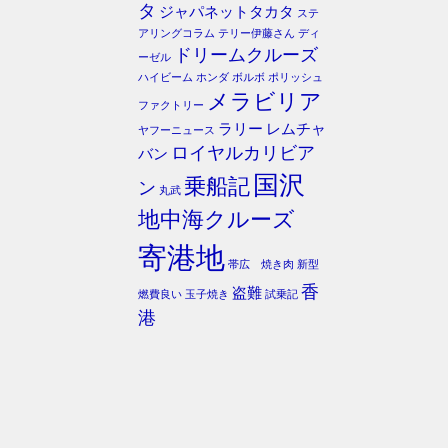
タ
ジャパネットタカタ
ステ
アリングコラム
テリー伊藤さん
ディ
ドリームクルーズ
ーゼル
ハイビーム
ホンダ
ボルボ
ポリッシュ
メラビリア
ファクトリー
ラリー
レムチャ
ヤフーニュース
ロイヤルカリビア
バン
国沢
乗船記
ン
丸武
地中海クルーズ
寄港地
帯広 焼き肉
新型
香
盗難
燃費良い
玉子焼き
試乗記
港