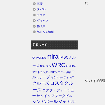
だ。
三菱
スバル
スズキ
ダイハツ
輸入車
気になる情報
注目ワード
mirai
MSCクル
C4
HONDA
WRC
ーズ
NSX
SUV
XC60D4
ア
アウトランダーPHEV
アニー伊藤
ルミテープ
ガラスコーティング
<おすすめ記
コスタクル
クルーズ
ーズ
コスタ・フォーチュ
ナ
サムイ
シアヌークビル
シンガポール
ジャカル