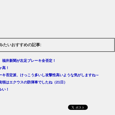
みたいおすすめの記事:
 福井新聞が左足ブレーキ全否定！
ャ高！
ーキ否定派、けっこう多いし攻撃性高いような気がしますね～
統領はエクウスの防弾車でしたね（21日）
ルい！