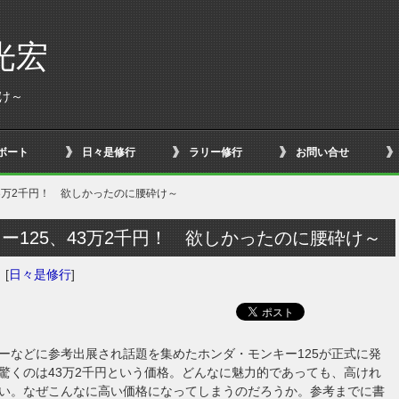
光宏
砕け～
ボート
日々是修行
ラリー修行
お問い合せ
43万2千円！ 欲しかったのに腰砕け～
ー125、43万2千円！ 欲しかったのに腰砕け～
日
[
日々是修行
]
ーなどに参考出展され話題を集めたホンダ・モンキー125が正式に発
驚くのは43万2千円という価格。どんなに魅力的であっても、高けれ
い。なぜこんなに高い価格になってしまうのだろうか。参考までに書