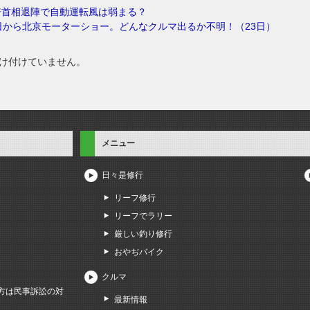
倍首相退陣で自動運転風は弱まる？
日から北京モーターショー。どんなクルマ出るか不明！（23日）
け付けていません。
メニュー
日々是修行
リーフ修行
リーフでラリー
厳しい釣り修行
おやぢバイク
クルマ
方は民事訴訟の対
最新情報