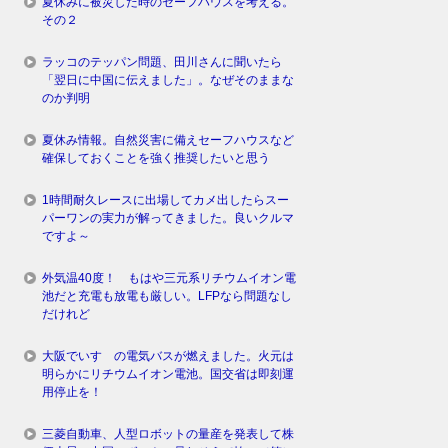
夏休みに被災した時のセーフハウスを考える。
その２
ラッコのテッパン問題、田川さんに聞いたら
「翌日に中国に伝えました」。なぜそのままな
のか判明
夏休み情報。自然災害に備えセーフハウスなど
確保しておくことを強く推奨したいと思う
1時間耐久レースに出場してカメ出したらスー
パーワンの実力が解ってきました。良いクルマ
ですよ～
外気温40度！ もはや三元系リチウムイオン電
池だと充電も放電も厳しい。LFPなら問題なし
だけれど
大阪でいすゞの電気バスが燃えました。火元は
明らかにリチウムイオン電池。国交省は即刻運
用停止を！
三菱自動車、人型ロボットの量産を発表して株