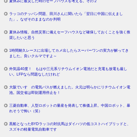
夏休みに被災した時のセーフハウスを考える。その２
ラッコのテッパン問題、田川さんに聞いたら「翌日に中国に伝えまし
た」。なぜそのままなのか判明
夏休み情報。自然災害に備えセーフハウスなど確保しておくことを強く推
奨したいと思う
1時間耐久レースに出場してカメ出したらスーパーワンの実力が解ってき
ました。良いクルマですよ～
外気温40度！ もはや三元系リチウムイオン電池だと充電も放電も厳し
い。LFPなら問題なしだけれど
大阪でいすゞの電気バスが燃えました。火元は明らかにリチウムイオン電
池。国交省は即刻運用停止を！
三菱自動車、人型ロボットの量産を発表して株価上昇。中国ロボット、暴
れそうで怖い（笑）
黒船となったBYDラッコの対抗馬はダイハツの低コストハイブリッドと、
スズキの軽量電気自動車です