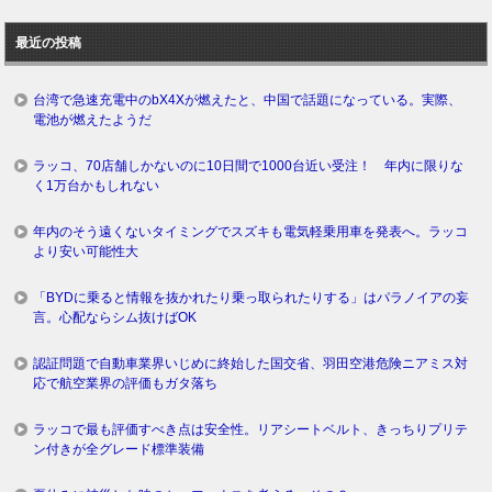
去
ロ
最近の投稿
グ
台湾で急速充電中のbX4Xが燃えたと、中国で話題になっている。実際、
電池が燃えたようだ
ラッコ、70店舗しかないのに10日間で1000台近い受注！ 年内に限りな
く1万台かもしれない
年内のそう遠くないタイミングでスズキも電気軽乗用車を発表へ。ラッコ
より安い可能性大
「BYDに乗ると情報を抜かれたり乗っ取られたりする」はパラノイアの妄
言。心配ならシム抜けばOK
認証問題で自動車業界いじめに終始した国交省、羽田空港危険ニアミス対
応で航空業界の評価もガタ落ち
ラッコで最も評価すべき点は安全性。リアシートベルト、きっちりプリテ
ン付きが全グレード標準装備