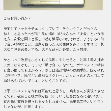
こらお買い得か？
帰宅してネットをチェックしていて「そういうことだったの
ね！」と思ったのが民主党の鳩山由紀夫さんの『友愛』という考
え方。友愛と聞くと怪しい感じ濃厚なのだけれど、ようするに助
け合い精神のこと。国家が困った人の面倒をみようとすれば、莫
大な予算を必要とする。大きな政府が必要。こら無理。
かといって政府を小さくして民間にやらせると、効率主義＆拝金
主義になりがち。そこで「助け合い」なのだ。ボランティア精神
と言い換えてもよかろう。例えば過疎地域の移動手段。国がやれ
ば赤字バス。民間だと高額なタクシー。だったら近所の人同士で
助けあえばいいでしょ、ということです。
上手にシステムを作れば可能だと思うし、鳩山さんが実現できな
くても、破綻した後の我が国はそういう社会になるに違いない。
案外高い支持を得られるかもしれません。民主党支持というワケ
じゃないが、応援します。