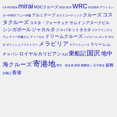
mirai
WRC
MSCクルーズ
C4
HONDA
NSX
SUV
XC60D4
アウトラン
コス
クルーズ
アルミテープ
ダーPHEV
アニー伊藤
ガラスコーティング
タクルーズ
コスタ・フォーチュナ
サムイ
シアヌークビル
シンガポール
ジャカルタ
ジャパネットタカタ
ステアリングコ
ドリームクルーズ
ラム
テリー伊藤さん
ディーゼル
ハイビーム
ホンダ
ボル
メラビリア
ラリー
レム
ボ
ポリッシュファクトリー
ヤフーニュース
国沢
乗船記
地中
ロイヤルカリビアン
チャバン
丸武
寄港地
海クルーズ
盗難
帯広 焼き肉
新型
燃費良い
玉子焼き
香港
試乗記