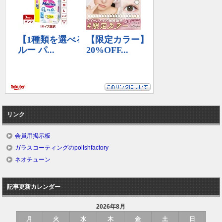
リンク
会員用掲示板
ガラスコーティングのpolishfactory
ネオチューン
記事更新カレンダー
2026年8月
月
火
水
木
金
土
日