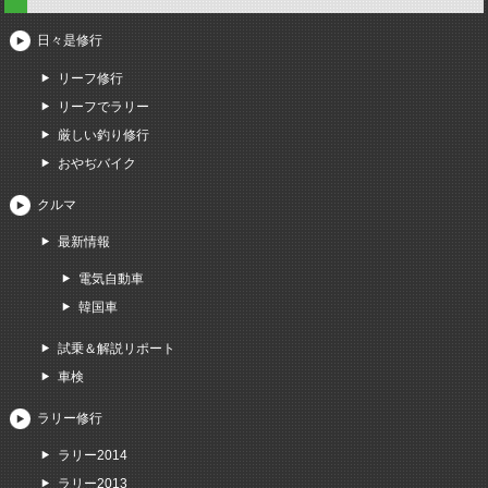
日々是修行
リーフ修行
リーフでラリー
厳しい釣り修行
おやぢバイク
クルマ
最新情報
電気自動車
韓国車
試乗＆解説リポート
車検
ラリー修行
ラリー2014
ラリー2013