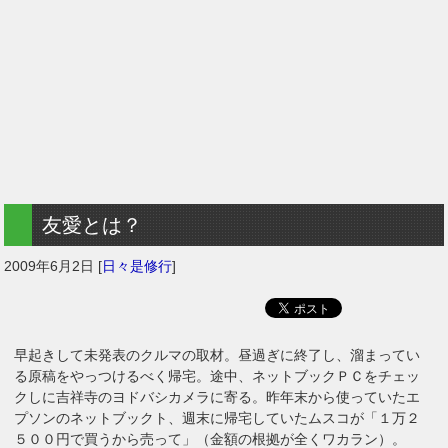
友愛とは？
2009年6月2日
[
日々是修行
]
早起きして未発表のクルマの取材。昼過ぎに終了し、溜まってい
る原稿をやっつけるべく帰宅。途中、ネットブックＰＣをチェッ
クしに吉祥寺のヨドバシカメラに寄る。昨年末から使っていたエ
プソンのネットブックト、週末に帰宅していたムスコが「１万２
５００円で買うから売って」（金額の根拠が全くワカラン）。