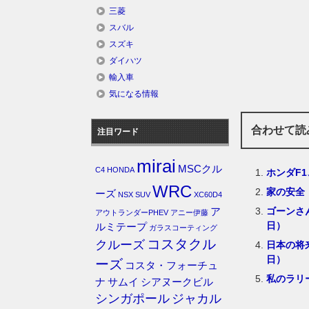
三菱
スバル
スズキ
ダイハツ
輸入車
気になる情報
合わせて読
注目ワード
mirai
MSCクル
C4
HONDA
ホンダF
WRC
家の安全
ーズ
NSX
SUV
XC60D4
ゴーンさ
ア
アウトランダーPHEV
アニー伊藤
日）
ルミテープ
ガラスコーティング
コスタクル
クルーズ
日本の将
日）
ーズ
コスタ・フォーチュ
私のラリ
ナ
サムイ
シアヌークビル
シンガポール
ジャカル