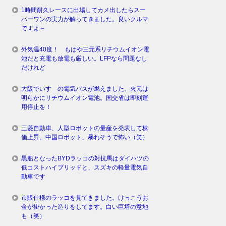
1時間耐久レースに出場してカメ出したらスー
パーワンの実力が解ってきました。良いクルマ
ですよ～
外気温40度！ もはや三元系リチウムイオン電
池だと充電も放電も厳しい。LFPなら問題なし
だけれど
大阪でいすゞの電気バスが燃えました。火元は
明らかにリチウムイオン電池。国交省は即刻運
用停止を！
三菱自動車、人型ロボットの量産を発表して株
価上昇。中国ロボット、暴れそうで怖い（笑）
黒船となったBYDラッコの対抗馬はダイハツの
低コストハイブリッドと、スズキの軽量電気自
動車です
市販仕様のラッコを見てきました。けっこうお
金が掛かった造りをしてます。白い巨塔の意地
も（笑）