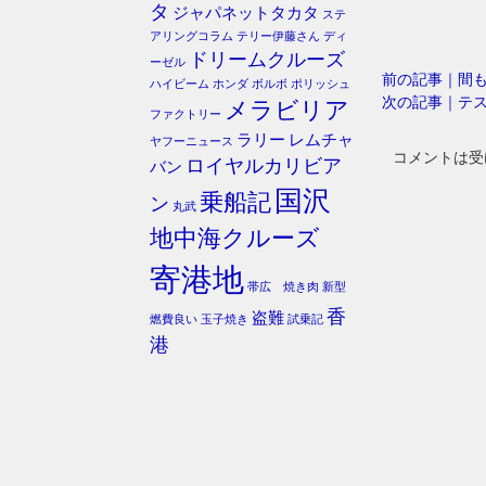
タ
ジャパネットタカタ
ステ
アリングコラム
テリー伊藤さん
ディ
ドリームクルーズ
ーゼル
前の記事｜間
ハイビーム
ホンダ
ボルボ
ポリッシュ
次の記事｜テ
メラビリア
ファクトリー
ラリー
レムチャ
ヤフーニュース
コメントは受
ロイヤルカリビア
バン
国沢
乗船記
ン
丸武
地中海クルーズ
寄港地
帯広 焼き肉
新型
香
盗難
燃費良い
玉子焼き
試乗記
港