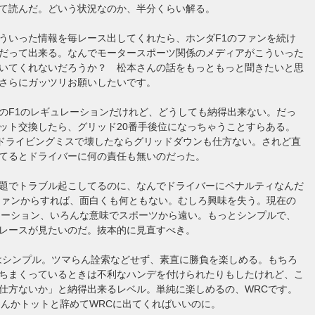
て読んだ。どいう状況なのか、半分くらい解る。
ういった情報を毎レース出してくれたら、ホンダF1のファンを続け
だって出来る。なんでモータースポーツ関係のメディアがこういった
いてくれないだろうか？ 松本さんの話をもっともっと聞きたいと思
さらにガッツリお願いしたいです。
のF1のレギュレーションだけれど、どうしても納得出来ない。だっ
ット交換したら、グリッド20番手後位になっちゃうことすらある。
てドライビングミスで壊したならグリッドダウンも仕方ない。されど直
てるとドライバーに何の責任も無いのだった。
題でトラブル起こしてるのに、なんでドライバーにペナルティなんだ
ファンからすれば、面白くも何ともない。むしろ興味を失う。現在の
レーション、いろんな意味でスポーツから遠い。もっとシンプルで、
レースが見たいのだ。抜本的に見直すべき。
はシンプル。ツマらん詮索などせず、素直に勝負を楽しめる。もちろ
ちまくっているときは不利なハンデを付けられたりもしたけれど、こ
仕方ないか」と納得出来るレベル。単純に楽しめるの、WRCです。
なんかトットと辞めてWRCに出てくればいいのに。