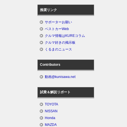
推奨リンク
サポーターお願い
ベストカーWeb
クルマ情報はKUREコラム
クルマ好きの掲示板
くるまのニュース
Contributors
動画@kunisawa.net
試乗＆解説リポート
TOYOTA
NISSAN
Honda
MAZDA