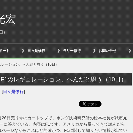
光宏
日）
ボート
日々是修行
ラリー修行
お問い合せ
ュレーション、へんだと思う（10日）
F1のレギュレーション、へんだと思う（10日）
日
[
日々是修行
]
月26日売り号のカートップで、ホンダ技術研究所の松本社長が城市兄
ーに答えている。内容はF1です。アメリカから帰ってきて読んだら
1ページながらこれほど的確かつ、F1に関して知りたい情報が出てい