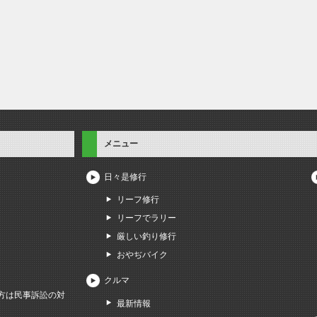
メニュー
日々是修行
リーフ修行
リーフでラリー
厳しい釣り修行
おやぢバイク
クルマ
方は民事訴訟の対
最新情報