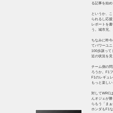
る記事を始め
というか、こ
られるし応援
レポートを書
う。城市兄、
ちなみに昨今
てパワーユニ
100歩譲っ
近の状況を見
チーム側の問
ろうか。F1
F1のレギュ
もっと楽しい
対してWRC
んオジェが勝
らもう「まぁ
ホンダもF1