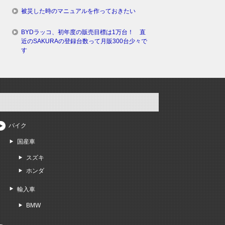
被災した時のマニュアルを作っておきたい
BYDラッコ、初年度の販売目標は1万台！ 直
近のSAKURAの登録台数って月販300台少々で
す
バイク
国産車
スズキ
ホンダ
輸入車
BMW