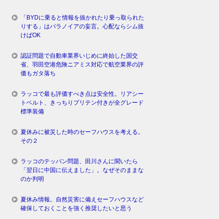
「BYDに乗ると情報を抜かれたり乗っ取られた
りする」はパラノイアの妄言。心配ならシム抜
けばOK
認証問題で自動車業界いじめに終始した国交
省、羽田空港危険ニアミス対応で航空業界の評
価もガタ落ち
ラッコで最も評価すべき点は安全性。リアシー
トベルト、きっちりプリテン付きが全グレード
標準装備
夏休みに被災した時のセーフハウスを考える。
その２
ラッコのテッパン問題、田川さんに聞いたら
「翌日に中国に伝えました」。なぜそのままな
のか判明
夏休み情報。自然災害に備えセーフハウスなど
確保しておくことを強く推奨したいと思う