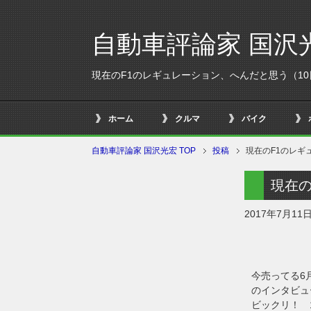
自動車評論家 国沢
現在のF1のレギュレーション、へんだと思う（10
ホーム
クルマ
バイク
自動車評論家 国沢光宏 TOP
投稿
現在のF1のレギ
現在の
2017年7月11
今売ってる6
のインタビュ
ビックリ！ 