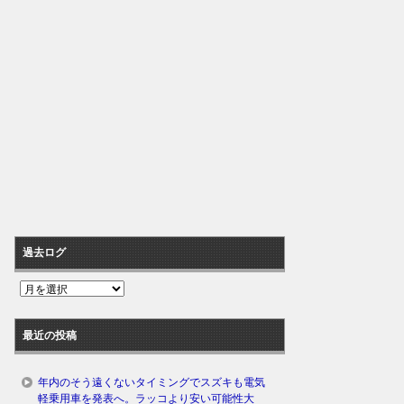
過去ログ
過
去
ロ
最近の投稿
グ
年内のそう遠くないタイミングでスズキも電気
軽乗用車を発表へ。ラッコより安い可能性大