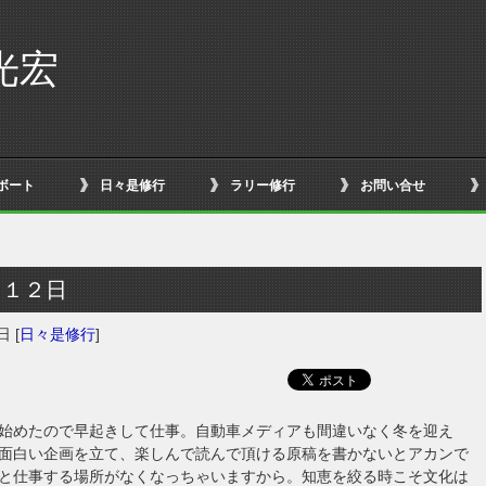
光宏
ボート
日々是修行
ラリー修行
お問い合せ
月１２日
2日
[
日々是修行
]
始めたので早起きして仕事。自動車メディアも間違いなく冬を迎え
面白い企画を立て、楽しんで読んで頂ける原稿を書かないとアカンで
と仕事する場所がなくなっちゃいますから。知恵を絞る時こそ文化は