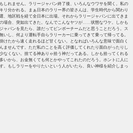
もしれません。ラリージャパン終了後、いろんなウワサを聞く。私の
キリ分かれる。まぁ日本のラリー界の皆さんは、学生時代から関わり
選、地区戦を経て全日本に出場。それからラリージャパンに出てきま
の場合、突如出てきた。なんでこんなヤツが……状態なワケ。しかも
ジャパンを見たら、誰だってビンボーチームだと思うことだろう。ス
無いし、何より運転手自らラリーカーに乗ってきて乗って帰ってる。
掛けたから速く走れるほど甘くない。となればいろんな意味で面白く
んませんです。ただ私のことを高く評価してくれたり面白がったりし
少なくない。捨てる神ありゃ拾う神だってある。しかも拾ってくれる
多いから、お金無くても何とかやってこれたのだろう。ホントに人に
す。もしラリーをやりたいという人がいたら、良い神様を紹介しまっ