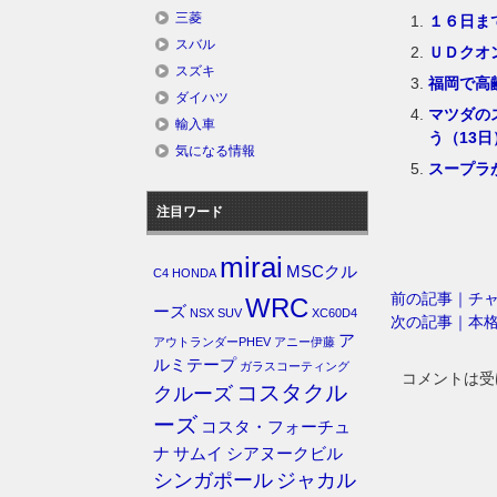
三菱
１６日ま
スバル
ＵＤクオ
スズキ
福岡で高
ダイハツ
マツダの
輸入車
う（13日
気になる情報
スープラ
注目ワード
mirai
MSCクル
C4
HONDA
前の記事｜チ
WRC
ーズ
NSX
SUV
XC60D4
次の記事｜本
ア
アウトランダーPHEV
アニー伊藤
ルミテープ
ガラスコーティング
コメントは受
コスタクル
クルーズ
ーズ
コスタ・フォーチュ
ナ
サムイ
シアヌークビル
シンガポール
ジャカル