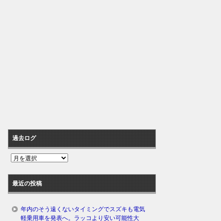
過去ログ
過
去
ロ
最近の投稿
グ
年内のそう遠くないタイミングでスズキも電気
軽乗用車を発表へ。ラッコより安い可能性大