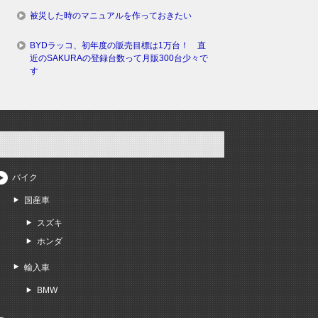
被災した時のマニュアルを作っておきたい
BYDラッコ、初年度の販売目標は1万台！ 直
近のSAKURAの登録台数って月販300台少々で
す
バイク
国産車
スズキ
ホンダ
輸入車
BMW