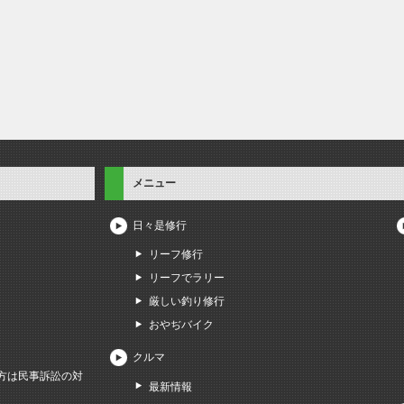
メニュー
日々是修行
リーフ修行
リーフでラリー
厳しい釣り修行
おやぢバイク
クルマ
方は民事訴訟の対
最新情報