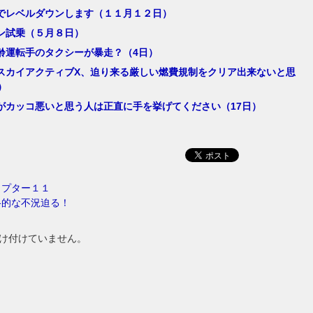
でレベルダウンします（１１月１２日）
ン試乗（５月８日）
齢運転手のタクシーが暴走？（4日）
スカイアクティブX、迫り来る厳しい燃費規制をクリア出来ないと思
）
がカッコ悪いと思う人は正直に手を挙げてください（17日）
ャプター１１
格的な不況迫る！
け付けていません。