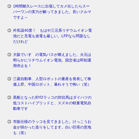
1時間耐久レースに出場してカメ出したらスー
パーワンの実力が解ってきました。良いクルマ
ですよ～
外気温40度！ もはや三元系リチウムイオン電
池だと充電も放電も厳しい。LFPなら問題なし
だけれど
大阪でいすゞの電気バスが燃えました。火元は
明らかにリチウムイオン電池。国交省は即刻運
用停止を！
三菱自動車、人型ロボットの量産を発表して株
価上昇。中国ロボット、暴れそうで怖い（笑）
黒船となったBYDラッコの対抗馬はダイハツの
低コストハイブリッドと、スズキの軽量電気自
動車です
市販仕様のラッコを見てきました。けっこうお
金が掛かった造りをしてます。白い巨塔の意地
も（笑）