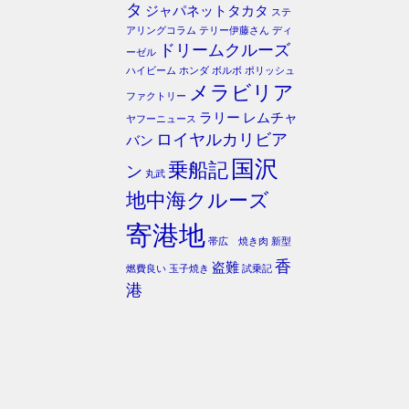
タ
ジャパネットタカタ
ステ
アリングコラム
テリー伊藤さん
ディ
ドリームクルーズ
ーゼル
ハイビーム
ホンダ
ボルボ
ポリッシュ
メラビリア
ファクトリー
ラリー
レムチャ
ヤフーニュース
ロイヤルカリビア
バン
国沢
乗船記
ン
丸武
地中海クルーズ
寄港地
帯広 焼き肉
新型
香
盗難
燃費良い
玉子焼き
試乗記
港