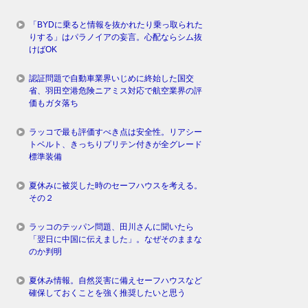
「BYDに乗ると情報を抜かれたり乗っ取られた
りする」はパラノイアの妄言。心配ならシム抜
けばOK
認証問題で自動車業界いじめに終始した国交
省、羽田空港危険ニアミス対応で航空業界の評
価もガタ落ち
ラッコで最も評価すべき点は安全性。リアシー
トベルト、きっちりプリテン付きが全グレード
標準装備
夏休みに被災した時のセーフハウスを考える。
その２
ラッコのテッパン問題、田川さんに聞いたら
「翌日に中国に伝えました」。なぜそのままな
のか判明
夏休み情報。自然災害に備えセーフハウスなど
確保しておくことを強く推奨したいと思う