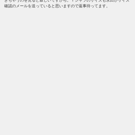
きちゃうのを見ると寂しいですから。Ｔシャツのサイズも永田がサイズ
確認のメールを送っていると思いますので返事待ってます。