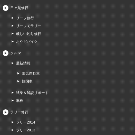
日々是修行
リーフ修行
リーフでラリー
厳しい釣り修行
おやぢバイク
クルマ
最新情報
電気自動車
韓国車
試乗＆解説リポート
車検
ラリー修行
ラリー2014
ラリー2013