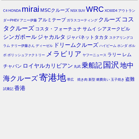
mirai
WRC
MSCクルーズ
C4
HONDA
NSX
SUV
XC60D4
アウトラン
コス
クルーズ
アルミテープ
ダーPHEV
アニー伊藤
ガラスコーティング
タクルーズ
コスタ・フォーチュナ
サムイ
シアヌークビル
シンガポール
ジャカルタ
ジャパネットタカタ
ステアリングコ
ドリームクルーズ
ラム
テリー伊藤さん
ディーゼル
ハイビーム
ホンダ
ボル
メラビリア
ラリー
レム
ボ
ポリッシュファクトリー
ヤフーニュース
国沢
乗船記
地中
ロイヤルカリビアン
チャバン
丸武
寄港地
海クルーズ
盗難
帯広 焼き肉
新型
燃費良い
玉子焼き
香港
試乗記