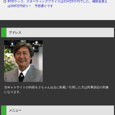
BYDラッコ、スターティングプライスは214万5千円でした。補助金使え
ば200万円切り！ 予想通りです
アドレス
当Ｗｅｂサイトの内容を２ちゃんねるに転載／引用した方は民事訴訟の対象
になります。
メニュー