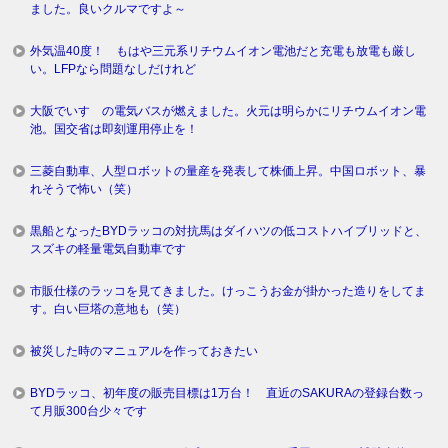
ました。良いクルマですよ～
外気温40度！ もはや三元系リチウムイオン電池だと充電も放電も厳し
い。LFPなら問題なしだけれど
大阪でいすゞの電気バスが燃えました。火元は明らかにリチウムイオン電
池。国交省は即刻運用停止を！
三菱自動車、人型ロボットの量産を発表して株価上昇。中国ロボット、暴
れそうで怖い（笑）
黒船となったBYDラッコの対抗馬はダイハツの低コストハイブリッドと、
スズキの軽量電気自動車です
市販仕様のラッコを見てきました。けっこうお金が掛かった造りをしてま
す。白い巨塔の意地も（笑）
被災した時のマニュアルを作っておきたい
BYDラッコ、初年度の販売目標は1万台！ 直近のSAKURAの登録台数っ
て月販300台少々です