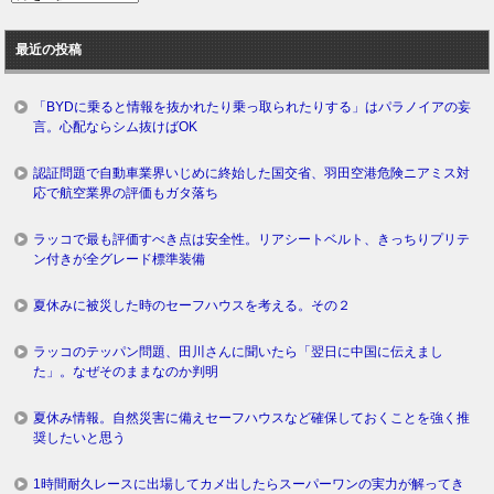
去
ロ
最近の投稿
グ
「BYDに乗ると情報を抜かれたり乗っ取られたりする」はパラノイアの妄
言。心配ならシム抜けばOK
認証問題で自動車業界いじめに終始した国交省、羽田空港危険ニアミス対
応で航空業界の評価もガタ落ち
ラッコで最も評価すべき点は安全性。リアシートベルト、きっちりプリテ
ン付きが全グレード標準装備
夏休みに被災した時のセーフハウスを考える。その２
ラッコのテッパン問題、田川さんに聞いたら「翌日に中国に伝えまし
た」。なぜそのままなのか判明
夏休み情報。自然災害に備えセーフハウスなど確保しておくことを強く推
奨したいと思う
1時間耐久レースに出場してカメ出したらスーパーワンの実力が解ってき