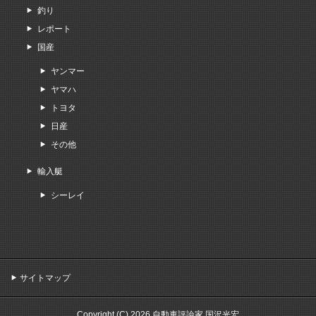
釣り
レポート
国産
ヤンマー
ヤマハ
トヨタ
日産
その他
輸入艇
シーレイ
サイトマップ
Copyright (C) 2026 自動車評論家 国沢光宏