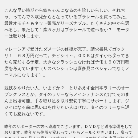
こんな早い時期から鉄ちゃんになるのも珍しいらしい。それぢ
ゃ、ってんで３歳児からとなっているプラレールを買ってみた。
最近オモチャもネット販売がリーズナブル。たくさんの中から選
べるし。果たして１歳５ヶ月はプラレールで遊べるか？ モータ
ーは取り外します。
マレーシアで受けたダメージの修復が完了。請求書見てガック
リ！ ６８万円だって。チビシィ～。ＧＤＢはタイから戻ってき
たら売却する予定。大きなクラッシュなければ予価１５０万円程
度を考えています（サスペンションは喜多見スペシャルでなくノ
ーマルになります）。
競技をやりたい人、いますか？ とりあえず全日本ラリーのオー
プンクラスとか、タイのラリーならメインテナンスだけでそのま
んま出場可能。手を取り足を取り懇切丁寧にサポートします。ジ
ジイになる前に思い出を作りたい人はぜひ。タイのラリーなら遅
くても怒れないです。
昨年のサポーターの方へ連絡でございます。ＤＶＤなど送る準備をして
おります。昨年から住所が変わっていたらメールくださいまし。戻って