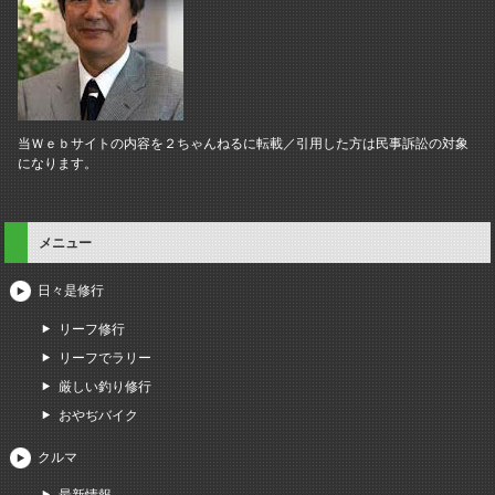
当Ｗｅｂサイトの内容を２ちゃんねるに転載／引用した方は民事訴訟の対象
になります。
メニュー
日々是修行
リーフ修行
リーフでラリー
厳しい釣り修行
おやぢバイク
クルマ
最新情報