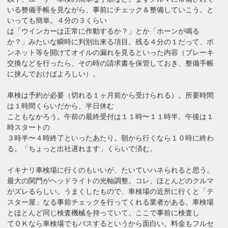
いる整備手帳を見ながら、事前にチェック＆整備していこう。と
いっても簡単。４分の３くらい
は「ウインカーは正常に作動するか？」とか「ホーンが鳴る
か？」みたいな瞬時に判別出来る項目。残る４分の１だって、ボ
ンネット等を開けてオイルの漏れを見るといった内容（ブレーキ
交換などを行ったら、その時の請求書を保管しておき、整備手帳
に挟んでおけばよろしい）。
車検は予約が必要（切れる１ヶ月前から受けられる）。所要時間
は１時間くらいだから、半日休む
こともなかろう。午前の最終受付は１１時〜１１時半。午後は１
時スタートの
３時半〜４時終了といったあたり。朝から行くなら１０時に終わ
る。「ちょっと出社遅れます」くらいで済む。
イキナリ車検場に行くのもいいが、たいていハネられると思う。
最大の関門がヘッドライトの光軸調整。コレ、ほとんどのクルマ
がズレるらしい。うまくしたもので、車検場の近所に行くと「テ
スター屋」なる事前チェックを行ってくれる業者がある。車検場
とほとんど同じ検査機械を持っていて、ここで事前に検査し
てＯＫなら車検場でもパスするというから面白い。料金もフルセ