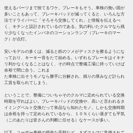
使えるパーツまで捨てるワケ。ブレーキもそう。車検の無い国が
多いこともあって、ブレーキパッドが減ってくると、いろんな方
法でドライバーに「そろそろ交換してくれ」と情報を伝えるべ
く、キチンと設計されているのである。気の利いたクルマなら残
り少なくなったインパネのコーションランプ（ブレーキのマー
ク）が点灯。
安いモデルの多くは、減ると鉄のツメがディスクを擦るようにな
っており、キーキー音をたて始める。いずれもブレーキはイキナ
リ利かなくなることはなく、その時点で整備工場に持っていけば
余裕で間に合う。これま
た車検に出そうモノなら勝手に分解され、残りの厚みなど計られ
工賃を取られてしまう。
ということで、整備についちゃそのクルマに定められている交換
時期を守ればよい。ブレーキパッドの交換や、高いと言われるタ
イミングベルト交換だって単品なら知れたモノ。しかも交換時期
は余裕を持って定められているから、１０％くらい過ぎても平気
（このあたりは皆さんの判断に任せる）なケースが多い。
以下、ユーザー車検の簡単な手順など。まずクルマに常備されて