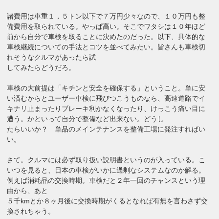
諸費用は車重１，５トン以下で７万円少々なので、１０万円も整
備費用を取られている。やっぱ高い。そこでワタシは１０年ほど
前から自分で車検を取ることに決めたのだった。以下、具体的な
車検継続についての手法とコツを並べてみたい。皆さんも車検切
れそうなクルマがあったら試
してみたらどうだろ。
車検の大前提は「キチンと安全を確保する」ということ。単に安
い済むからとユーザー車検に飛びつこうものなら、高速道路でイ
キナリ止まったりブレーキ利かなくなったり、けっこう痛い目に
遭う。かといって自分で整備など出来ない。どうし
たらいいか？ 単品のメインテナンスを整備工場に発注すればい
い。
さて。クルマには必ず取り扱い説明書というのが入っている。こ
いつを見ると、日本の車検がいかに過剰なシステムなのか解る。
例えば消耗品の交換時期。車検だと２年一回のチャンスという理
由から、あと
５千kmとか８ヶ月後に交換時期がくるとなれば有無を言わさず交
換されちゃう。