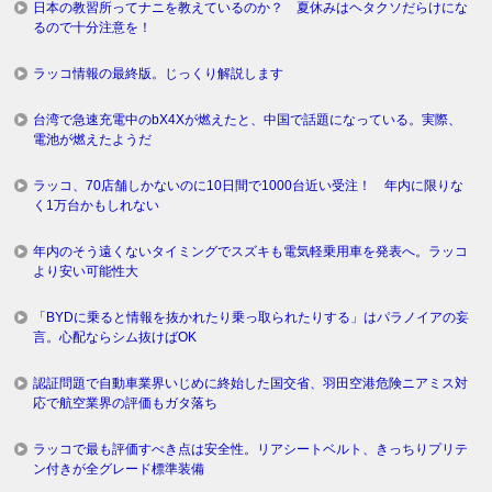
日本の教習所ってナニを教えているのか？ 夏休みはヘタクソだらけにな
るので十分注意を！
ラッコ情報の最終版。じっくり解説します
台湾で急速充電中のbX4Xが燃えたと、中国で話題になっている。実際、
電池が燃えたようだ
ラッコ、70店舗しかないのに10日間で1000台近い受注！ 年内に限りな
く1万台かもしれない
年内のそう遠くないタイミングでスズキも電気軽乗用車を発表へ。ラッコ
より安い可能性大
「BYDに乗ると情報を抜かれたり乗っ取られたりする」はパラノイアの妄
言。心配ならシム抜けばOK
認証問題で自動車業界いじめに終始した国交省、羽田空港危険ニアミス対
応で航空業界の評価もガタ落ち
ラッコで最も評価すべき点は安全性。リアシートベルト、きっちりプリテ
ン付きが全グレード標準装備