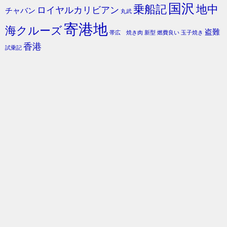
国沢
乗船記
地中
ロイヤルカリビアン
チャバン
丸武
寄港地
海クルーズ
盗難
帯広 焼き肉
新型
燃費良い
玉子焼き
香港
試乗記