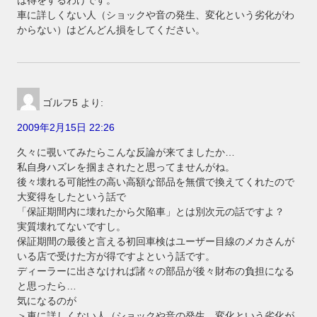
車に詳しくない人（ショックや音の発生、変化という劣化がわ
からない）はどんどん損をしてください。
ゴルフ5
より:
2009年2月15日 22:26
久々に覗いてみたらこんな反論が来てましたか…
私自身ハズレを掴まされたと思ってませんがね。
後々壊れる可能性の高い高額な部品を無償で換えてくれたので
大変得をしたという話で
「保証期間内に壊れたから欠陥車」とは別次元の話ですよ？
実質壊れてないですし。
保証期間の最後と言える初回車検はユーザー目線のメカさんが
いる店で受けた方が得ですよという話です。
ディーラーに出さなければ諸々の部品が後々財布の負担になる
と思ったら…
気になるのが
＞車に詳しくない人（ショックや音の発生、変化という劣化が