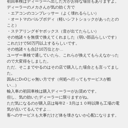
初回車検はディーラーへ出した方がお得な場合もありますよ。
ディーラーのメカさんが気の効く方で
・エアコンのコンプレッサー（よく壊れるらしい）
・オートマのバルブボディ（軽いシフトショックがあったとの
こと）
・ステアリングギヤボックス（音が出てたらしい）
その他諸々を無償で換えてくれました（弱い部品らしいです）
これだけで50万円以上するらしいです。
その他諸々も合計10万位とか…
ユーザー車検で通していたら、これらが換えてもらえなかった
ので大変得をしました。
ただ、そこまでやるのはその店で購入した場合とも言ってまし
た。
因みにD○Oじゃ無い方です（何処へ行ってもサービスが酷
い…）
輸入車の初回車検は購入ディーラーがお奨めです。
但し、気の効いたディーラーに限りますがね。
ただ気になるのが購入店は毎年2・3月は１０時以降も工場の電
気が点いてるんですよ…
客へのサービスも大事だけど体を壊さないか心配になります。