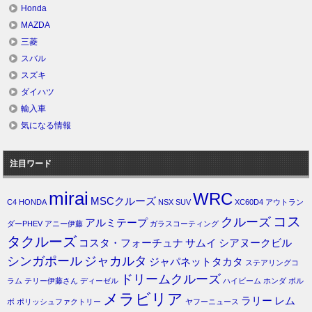
Honda
MAZDA
三菱
スバル
スズキ
ダイハツ
輸入車
気になる情報
注目ワード
mirai
WRC
MSCクルーズ
C4
HONDA
NSX
SUV
XC60D4
アウトラン
コス
クルーズ
アルミテープ
ダーPHEV
アニー伊藤
ガラスコーティング
タクルーズ
コスタ・フォーチュナ
サムイ
シアヌークビル
シンガポール
ジャカルタ
ジャパネットタカタ
ステアリングコ
ドリームクルーズ
ラム
テリー伊藤さん
ディーゼル
ハイビーム
ホンダ
ボル
メラビリア
ラリー
レム
ボ
ポリッシュファクトリー
ヤフーニュース