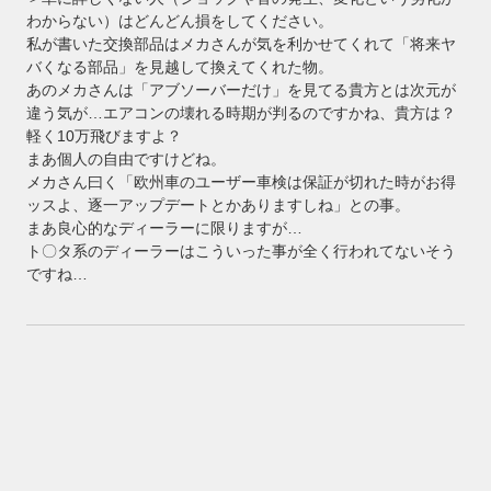
わからない）はどんどん損をしてください。
私が書いた交換部品はメカさんが気を利かせてくれて「将来ヤ
バくなる部品」を見越して換えてくれた物。
あのメカさんは「アブソーバーだけ」を見てる貴方とは次元が
違う気が…エアコンの壊れる時期が判るのですかね、貴方は？
軽く10万飛びますよ？
まあ個人の自由ですけどね。
メカさん曰く「欧州車のユーザー車検は保証が切れた時がお得
ッスよ、逐一アップデートとかありますしね」との事。
まあ良心的なディーラーに限りますが…
ト〇タ系のディーラーはこういった事が全く行われてないそう
ですね…