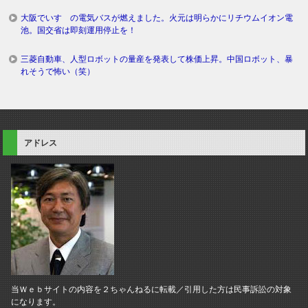
大阪でいすゞの電気バスが燃えました。火元は明らかにリチウムイオン電
池。国交省は即刻運用停止を！
三菱自動車、人型ロボットの量産を発表して株価上昇。中国ロボット、暴
れそうで怖い（笑）
アドレス
当Ｗｅｂサイトの内容を２ちゃんねるに転載／引用した方は民事訴訟の対象
になります。