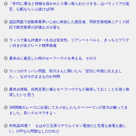
「BYDに乗ると情報を抜かれたり乗っ取られたりする」はパラノイアの妄
言。心配ならシム抜けばOK
認証問題で自動車業界いじめに終始した国交省、羽田空港危険ニアミス対
応で航空業界の評価もガタ落ち
ラッコで最も評価すべき点は安全性。リアシートベルト、きっちりプリテ
ン付きが全グレード標準装備
夏休みに被災した時のセーフハウスを考える。その２
ラッコのテッパン問題、田川さんに聞いたら「翌日に中国に伝えまし
た」。なぜそのままなのか判明
夏休み情報。自然災害に備えセーフハウスなど確保しておくことを強く推
奨したいと思う
1時間耐久レースに出場してカメ出したらスーパーワンの実力が解ってき
ました。良いクルマですよ～
外気温40度！ もはや三元系リチウムイオン電池だと充電も放電も厳し
い。LFPなら問題なしだけれど