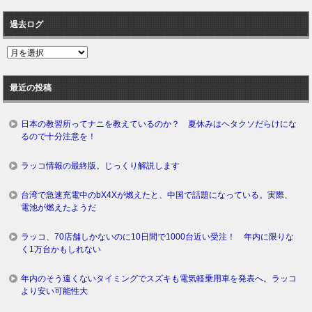
過去ログ
過
去
ロ
最近の投稿
グ
日本の教習所ってナニを教えているのか？ 夏休みはヘタクソだらけにな
るので十分注意を！
ラッコ情報の最終版。じっくり解説します
台湾で急速充電中のbX4Xが燃えたと、中国で話題になっている。実際、
電池が燃えたようだ
ラッコ、70店舗しかないのに10日間で1000台近い受注！ 年内に限りな
く1万台かもしれない
年内のそう遠くないタイミングでスズキも電気軽乗用車を発表へ。ラッコ
より安い可能性大