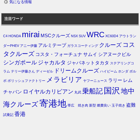
気になる情報
注目ワード
mirai
WRC
MSCクルーズ
C4
HONDA
NSX
SUV
XC60D4
アウトラン
コス
クルーズ
アルミテープ
ダーPHEV
アニー伊藤
ガラスコーティング
タクルーズ
コスタ・フォーチュナ
サムイ
シアヌークビル
シンガポール
ジャカルタ
ジャパネットタカタ
ステアリングコ
ドリームクルーズ
ラム
テリー伊藤さん
ディーゼル
ハイビーム
ホンダ
ボル
メラビリア
ラリー
レム
ボ
ポリッシュファクトリー
ヤフーニュース
国沢
乗船記
地中
ロイヤルカリビアン
チャバン
丸武
寄港地
海クルーズ
盗難
帯広 焼き肉
新型
燃費良い
玉子焼き
香港
試乗記