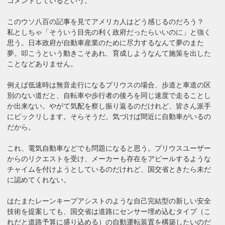
コメントしているという。
このウソ八百の記事を見てアメリカ人はどう感じるのだろう？
私としちゃ「そういう目先の利く政府だったらいいのに」と強く
思う。日本政府が自動車産業のために尽力するなんて夢のまた
夢。叩こうという動きこそあれ、育成しようなんて施策を出した
ことなどありません。
例えば低速時は無音走行になるプリウスの場合、歩道と車道の区
別のない道だと、自転車や歩行者の後ろを同じ速度で走ることし
か出来ない。やがて気配を察し振り返るのだけれど、皆さん派手
にビックリします。そらそうだ。気づけば間近に自動車がいるの
だから。
これ、電気自動車などでも問題になると思う。プリウスユーザー
からのリクエストを受け、メーカーも存在をアピールするような
チャイムを付けようとしているのだけれど、国交省ときたら未だ
に認めてくれない。
はたまたレーンキープアシストのような自己完結型の新しい安全
技術を提案しても、国交省は道路にセンサー埋め込むタイプ（こ
れだと道路予算に盛り込める）の自動運転装置を構築したいのだ