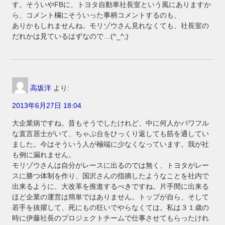
す。そういやFBに、トヨタ自動車社長室という風にありますか
ら、コメント欄にそういった事柄コメントするのも、
ありかもしれませんね。モリゾウさん見れなくても、社長室の
だれかは見ているはずなので…(^_^;)
高坂洋
より:
2013年6月27日 18:04
大企業病ですね。昔もそうでしたけれど、中に何人かパワフル
な直言居士がいて、ちゃぶ台をひっくり返しても筋を通してい
ました。今はそういう人が極端に少なくなっています。我が社
も例に漏れません。
モリゾウさんは自分がレースに出るのでは無く、トヨタがレー
スに勝つ体制を作り、国沢さんの指摘したようなことを社内で
出来るように、大改革を推進するべきですね。片手間に出来る
ほど企業の運営は簡単ではありません。トップが自ら、そして
若手を抜擢して、死にもの狂いでやらなくては。私は３１歳の
時に伊藤社長のプロジェクトチームで仕事させてもらったけれ