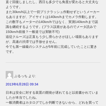
直ぐ回復しましたし、西日も多少でも角度が変わると大丈夫な
ようです。
また30km/h以上で一切プリクラッシュ作動せずというメーカー
もありますが、アイサイトは140km/hまでカメラ作動します。
この数字もメーターの140km/hではなく、実測140km/hまで認
識を継続するようです。(プラス誤差があるのでメータ読みで
150km/h前後？一般道では実験不可)
追従クルーズは正直もう少し滑らかさがほしい場面もあります
が、高速の渋滞では手放せません。
今でも第一線級のシステムが5年前に完成していたことに驚き
です。
ぶるっち
より:
2013年6月28日 09:34
日本は安全に対する装置の開発が遅れてると以前書かれていま
したが本当でしたね。
一般消費者はカタログでしか判断できないから、どれを買って