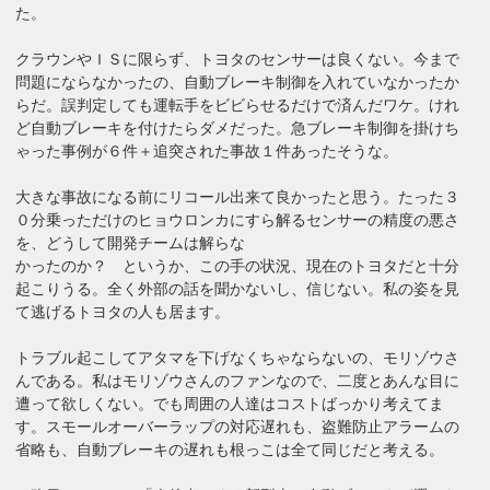
た。
クラウンやＩＳに限らず、トヨタのセンサーは良くない。今まで
問題にならなかったの、自動ブレーキ制御を入れていなかったか
らだ。誤判定しても運転手をビビらせるだけで済んだワケ。けれ
ど自動ブレーキを付けたらダメだった。急ブレーキ制御を掛けち
ゃった事例が６件＋追突された事故１件あったそうな。
大きな事故になる前にリコール出来て良かったと思う。たった３
０分乗っただけのヒョウロンカにすら解るセンサーの精度の悪さ
を、どうして開発チームは解らな
かったのか？ というか、この手の状況、現在のトヨタだと十分
起こりうる。全く外部の話を聞かないし、信じない。私の姿を見
て逃げるトヨタの人も居ます。
トラブル起こしてアタマを下げなくちゃならないの、モリゾウさ
んである。私はモリゾウさんのファンなので、二度とあんな目に
遭って欲しくない。でも周囲の人達はコストばっかり考えてま
す。スモールオーバーラップの対応遅れも、盗難防止アラームの
省略も、自動ブレーキの遅れも根っこは全て同じだと考える。