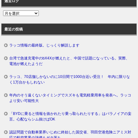
過去ログ
過
去
ロ
最近の投稿
グ
ラッコ情報の最終版。じっくり解説します
台湾で急速充電中のbX4Xが燃えたと、中国で話題になっている。実際、
電池が燃えたようだ
ラッコ、70店舗しかないのに10日間で1000台近い受注！ 年内に限りな
く1万台かもしれない
年内のそう遠くないタイミングでスズキも電気軽乗用車を発表へ。ラッコ
より安い可能性大
「BYDに乗ると情報を抜かれたり乗っ取られたりする」はパラノイアの妄
言。心配ならシム抜けばOK
認証問題で自動車業界いじめに終始した国交省、羽田空港危険ニアミス対
応で航空業界の評価もガタ落ち