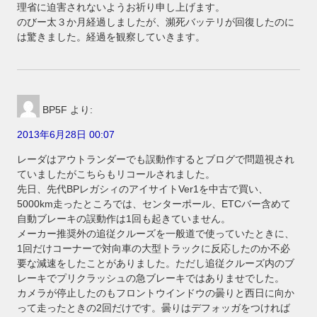
理省に迫害されないようお祈り申し上げます。
のびー太３か月経過しましたが、瀕死バッテリが回復したのに
は驚きました。経過を観察していきます。
BP5F
より:
2013年6月28日 00:07
レーダはアウトランダーでも誤動作するとブログで問題視され
ていましたがこちらもリコールされました。
先日、先代BPレガシィのアイサイトVer1を中古で買い、
5000km走ったところでは、センターポール、ETCバー含めて
自動ブレーキの誤動作は1回も起きていません。
メーカー推奨外の追従クルーズを一般道で使っていたときに、
1回だけコーナーで対向車の大型トラックに反応したのか不必
要な減速をしたことがありました。ただし追従クルーズ内のブ
レーキでプリクラッシュの急ブレーキではありませでした。
カメラが停止したのもフロントウインドウの曇りと西日に向か
って走ったときの2回だけです。曇りはデフォッガをつければ