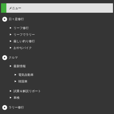
メニュー
日々是修行
リーフ修行
リーフでラリー
厳しい釣り修行
おやぢバイク
クルマ
最新情報
電気自動車
韓国車
試乗＆解説リポート
車検
ラリー修行