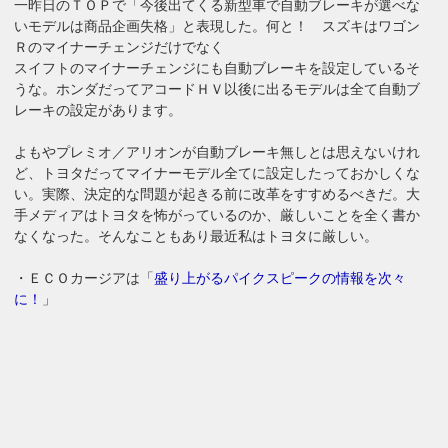
一昨日のＴＯＰで「今後出てくる新型車で自動ブレーキが選べな
いモデルは商品企画失格」と表現した。何と！ スズキはワゴン
Ｒのマイナーチェンジだけでなく
スイフトのマイナーチェンジにも自動ブレーキを設定しているそ
うな。ホンダだってアコードＨＶ以後に出るモデルは全て自動ブ
レーキの設定があります。
よもやプレミオ／アリオンが自動ブレーキ無しとは思えないけれ
ど、トヨタだってマイナーモデル全てに設定したっておかしくな
い。実際、決定的な問題が起きる前に改革をすすめるべきだ。大
手メディアはトヨタを怖がっているのか、厳しいことを全く書か
なくなった。そんなこともあり最近私はトヨタに厳しい。
・ＥＣＯカージアは「
盛り上がるパイクスピークの情報を次々
に！
」