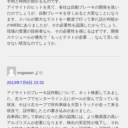
手間と時間が掛かるものです。
アイサイトのヒットを見て、各社は自動ブレーキの開発を急い
だのでしょうが、自動ブレーキを甘くみると大変なことになり
ます。スバルが膨大なテストを一般道で行って来た話が何処か
のWEBにありましたが、その必要性を認識したからでしょう。
現場の普通の技術者なら、その必要性を感じるはずです。開発
スケジュールが優先で「もっとテストが必要…」なんて言い出
せない状況なのでしょうか。
nogawan
より:
2013年7月6日 23:32
アイサイトのブレーキ誤作動について、ネット検索してみまし
た。左カーブでセンターライン上にポールが並んで立っている
状況、やはり左カーブで対向車線を大型トラックが走って来る
状況で、誤作動したとの書き込みがありました。
自車両に対して斜めになった面の認識には、より難易度の高い
アルゴリズムが必要になります。検出の安定性が低下し、それ