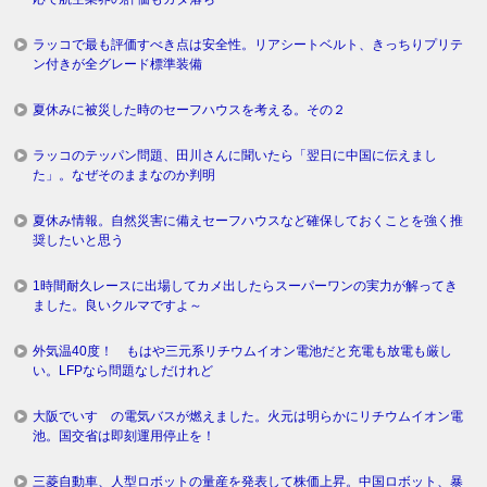
ラッコで最も評価すべき点は安全性。リアシートベルト、きっちりプリテ
ン付きが全グレード標準装備
夏休みに被災した時のセーフハウスを考える。その２
ラッコのテッパン問題、田川さんに聞いたら「翌日に中国に伝えまし
た」。なぜそのままなのか判明
夏休み情報。自然災害に備えセーフハウスなど確保しておくことを強く推
奨したいと思う
1時間耐久レースに出場してカメ出したらスーパーワンの実力が解ってき
ました。良いクルマですよ～
外気温40度！ もはや三元系リチウムイオン電池だと充電も放電も厳し
い。LFPなら問題なしだけれど
大阪でいすゞの電気バスが燃えました。火元は明らかにリチウムイオン電
池。国交省は即刻運用停止を！
三菱自動車、人型ロボットの量産を発表して株価上昇。中国ロボット、暴