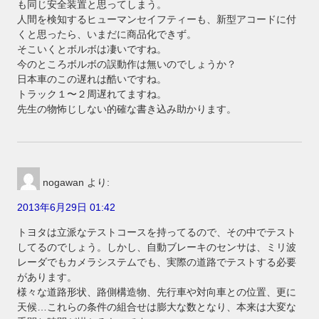
も同じ安全装置と思ってしまう。
人間を検知するヒューマンセイフティーも、新型アコードに付
くと思ったら、いまだに商品化できず。
そこいくとボルボは凄いですね。
今のところボルボの誤動作は無いのでしょうか？
日本車のこの遅れは酷いですね。
トラック１〜２周遅れてますね。
先生の物怖じしない的確な書き込み助かります。
nogawan
より:
2013年6月29日 01:42
トヨタは立派なテストコースを持ってるので、その中でテスト
してるのでしょう。しかし、自動ブレーキのセンサは、ミリ波
レーダでもカメラシステムでも、実際の道路でテストする必要
があります。
様々な道路形状、路側構造物、先行車や対向車との位置、更に
天候…これらの条件の組合せは膨大な数となり、本来は大変な