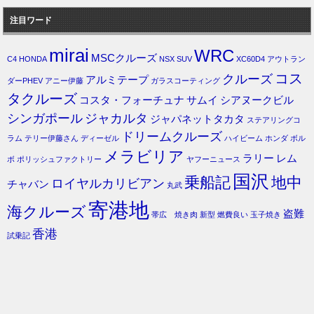
注目ワード
mirai
WRC
MSCクルーズ
C4
HONDA
NSX
SUV
XC60D4
アウトラン
コス
クルーズ
アルミテープ
ダーPHEV
アニー伊藤
ガラスコーティング
タクルーズ
コスタ・フォーチュナ
サムイ
シアヌークビル
シンガポール
ジャカルタ
ジャパネットタカタ
ステアリングコ
ドリームクルーズ
ラム
テリー伊藤さん
ディーゼル
ハイビーム
ホンダ
ボル
メラビリア
ラリー
レム
ボ
ポリッシュファクトリー
ヤフーニュース
国沢
乗船記
地中
ロイヤルカリビアン
チャバン
丸武
寄港地
海クルーズ
盗難
帯広 焼き肉
新型
燃費良い
玉子焼き
香港
試乗記