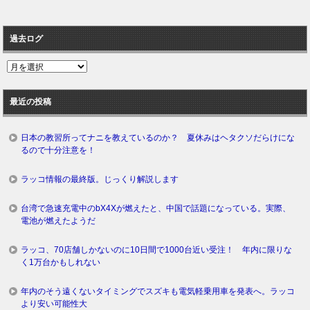
過去ログ
過
去
ロ
最近の投稿
グ
日本の教習所ってナニを教えているのか？ 夏休みはヘタクソだらけにな
るので十分注意を！
ラッコ情報の最終版。じっくり解説します
台湾で急速充電中のbX4Xが燃えたと、中国で話題になっている。実際、
電池が燃えたようだ
ラッコ、70店舗しかないのに10日間で1000台近い受注！ 年内に限りな
く1万台かもしれない
年内のそう遠くないタイミングでスズキも電気軽乗用車を発表へ。ラッコ
より安い可能性大