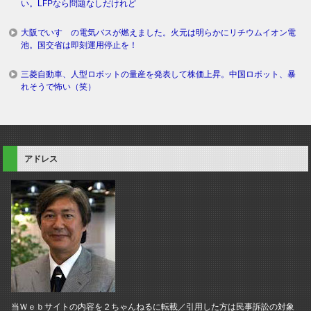
い。LFPなら問題なしだけれど
大阪でいすゞの電気バスが燃えました。火元は明らかにリチウムイオン電
池。国交省は即刻運用停止を！
三菱自動車、人型ロボットの量産を発表して株価上昇。中国ロボット、暴
れそうで怖い（笑）
アドレス
当Ｗｅｂサイトの内容を２ちゃんねるに転載／引用した方は民事訴訟の対象