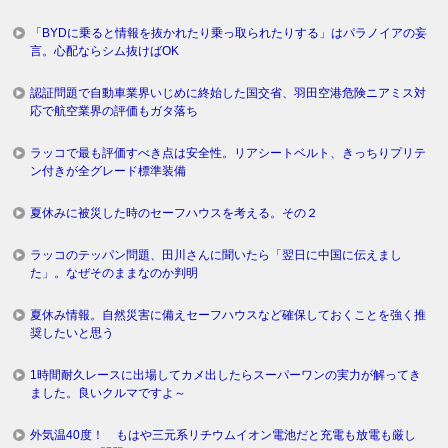
「BYDに乗ると情報を抜かれたり乗っ取られたりする」はパラノイアの妄
言。心配ならシム抜けばOK
認証問題で自動車業界いじめに終始した国交省、羽田空港危険ニアミス対
応で航空業界の評価もガタ落ち
ラッコで最も評価すべき点は安全性。リアシートベルト、きっちりプリテ
ン付きが全グレード標準装備
夏休みに被災した時のセーフハウスを考える。その２
ラッコのテッパン問題、田川さんに聞いたら「翌日に中国に伝えまし
た」。なぜそのままなのか判明
夏休み情報。自然災害に備えセーフハウスなど確保しておくことを強く推
奨したいと思う
1時間耐久レースに出場してカメ出したらスーパーワンの実力が解ってき
ました。良いクルマですよ～
外気温40度！ もはや三元系リチウムイオン電池だと充電も放電も厳し