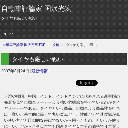
自動車評論家 国沢光宏
タイヤも厳しい戦い
メニュー
自動車評論家 国沢光宏 TOP
投稿
タイヤも厳しい戦い
タイヤも厳しい戦い
2007年8月24日
[
最新情報
]
台湾や韓国、中国、インド、インドネシアに代表される新興国の
発展を見て自動車メーカーより強い危機感を持っているのがタイ
ヤメーカーである。タイヤという商品、自動車より商品性を打ち
出し難い。基本的に黒くて丸いゴムだし、性能だって速度域が低
い使い方だと圧倒的な差はでないから困ったもの。というか解り
にくい。だからこそ日本でも国産タイヤ１本分の価格で４本買え