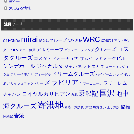
輸入車
気になる情報
注目ワード
mirai
WRC
MSCクルーズ
C4
HONDA
NSX
SUV
XC60D4
アウトラン
コス
クルーズ
アルミテープ
ダーPHEV
アニー伊藤
ガラスコーティング
タクルーズ
コスタ・フォーチュナ
サムイ
シアヌークビル
シンガポール
ジャカルタ
ジャパネットタカタ
ステアリングコ
ドリームクルーズ
ラム
テリー伊藤さん
ディーゼル
ハイビーム
ホンダ
ボル
メラビリア
ラリー
レム
ボ
ポリッシュファクトリー
ヤフーニュース
国沢
乗船記
地中
ロイヤルカリビアン
チャバン
丸武
寄港地
海クルーズ
盗難
帯広 焼き肉
新型
燃費良い
玉子焼き
香港
試乗記