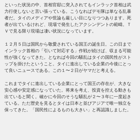
といった状況の中、首相官邸に突入されてもインラック首相は武
力行使しないと言い張っている。こうなればデモ隊は単なる乱暴
者だ。タイのメディアや世論も厳しい目になりつつあります。死
者が出ているけれど、現場で発生したアクシンデントの範疇。Ｔ
Ｖで見る限り現場は凄い状況になっています。
１２月５日は国民から敬愛されている国王の誕生日。この日まで
インラック首相の「引いて対応する」作戦が続けば、収まる可能
性が強くなってきた。となれば今回の騒乱はタイの国民性がスト
ップを掛けたということ。タイに進出している企業の今後にとっ
て良いニュースである。この１〜２日がヤマだと考える。
これまでタイに進出している企業にとって国王の存在が、大きな
安心感や安定感になっていた。将来を考え、投資を控える動きも
出ていると聞く。確かに今回のそうな騒乱が２〜３年に一度起き
ている。ただ歴史を見るとタイは日本と並びアジアで唯一独立を
保ってきた。「国民性によるものも大きい」と再認識しました。