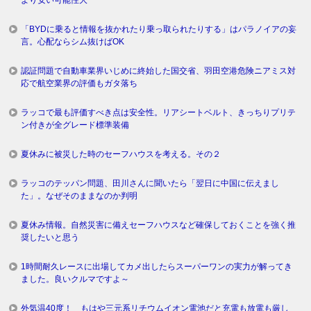
より安い可能性大
「BYDに乗ると情報を抜かれたり乗っ取られたりする」はパラノイアの妄
言。心配ならシム抜けばOK
認証問題で自動車業界いじめに終始した国交省、羽田空港危険ニアミス対
応で航空業界の評価もガタ落ち
ラッコで最も評価すべき点は安全性。リアシートベルト、きっちりプリテ
ン付きが全グレード標準装備
夏休みに被災した時のセーフハウスを考える。その２
ラッコのテッパン問題、田川さんに聞いたら「翌日に中国に伝えまし
た」。なぜそのままなのか判明
夏休み情報。自然災害に備えセーフハウスなど確保しておくことを強く推
奨したいと思う
1時間耐久レースに出場してカメ出したらスーパーワンの実力が解ってき
ました。良いクルマですよ～
外気温40度！ もはや三元系リチウムイオン電池だと充電も放電も厳し