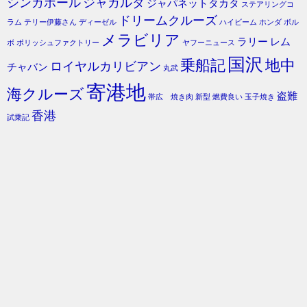
シンガポール
ジャカルタ
ジャパネットタカタ
ステアリングコ
ドリームクルーズ
ラム
テリー伊藤さん
ディーゼル
ハイビーム
ホンダ
ボル
メラビリア
ラリー
レム
ボ
ポリッシュファクトリー
ヤフーニュース
国沢
乗船記
地中
ロイヤルカリビアン
チャバン
丸武
寄港地
海クルーズ
盗難
帯広 焼き肉
新型
燃費良い
玉子焼き
香港
試乗記