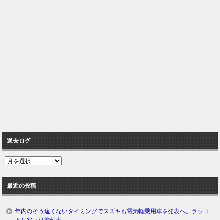
過去ログ
過
去
ロ
最近の投稿
グ
年内のそう遠くないタイミングでスズキも電気軽乗用車を発表へ。ラッコ