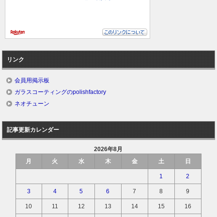
リンク
会員用掲示板
ガラスコーティングのpolishfactory
ネオチューン
記事更新カレンダー
2026年8月
月
火
水
木
金
土
日
1
2
3
4
5
6
7
8
9
10
11
12
13
14
15
16