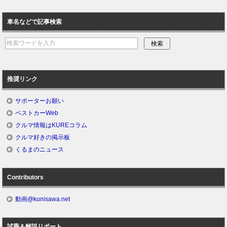
車名などで記事検索
推奨リンク
サポーターお願い
ベストカーWeb
クルマ情報はKUREコラム
クルマ好きの掲示板
くるまのニュース
Contributors
動画@kunisawa.net
試乗＆解説リポート