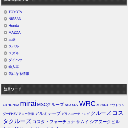
TOYOTA
NISSAN
Honda
MAZDA
三菱
スバル
スズキ
ダイハツ
輸入車
気になる情報
注目ワード
mirai
WRC
MSCクルーズ
C4
HONDA
NSX
SUV
XC60D4
アウトラン
コス
クルーズ
アルミテープ
ダーPHEV
アニー伊藤
ガラスコーティング
タクルーズ
コスタ・フォーチュナ
サムイ
シアヌークビル