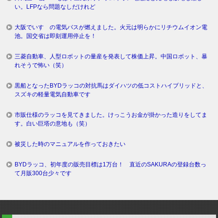
い。LFPなら問題なしだけれど
大阪でいすゞの電気バスが燃えました。火元は明らかにリチウムイオン電
池。国交省は即刻運用停止を！
三菱自動車、人型ロボットの量産を発表して株価上昇。中国ロボット、暴
れそうで怖い（笑）
黒船となったBYDラッコの対抗馬はダイハツの低コストハイブリッドと、
スズキの軽量電気自動車です
市販仕様のラッコを見てきました。けっこうお金が掛かった造りをしてま
す。白い巨塔の意地も（笑）
被災した時のマニュアルを作っておきたい
BYDラッコ、初年度の販売目標は1万台！ 直近のSAKURAの登録台数っ
て月販300台少々です