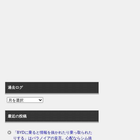
過去ログ
過
去
ロ
最近の投稿
グ
「BYDに乗ると情報を抜かれたり乗っ取られた
りする」はパラノイアの妄言。心配ならシム抜