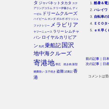
タ
酷暑＆電
ジャパネットタカタ
ステ
アリングコラム
テリー伊藤さん
ディ
ハレイワ
ドリームクルーズ
ーゼル
自転車の
ハイビーム
ホンダ
ボルボ
ポリッシュ
ＥＣＯタ
メラビリア
ファクトリー
ｅＫ早く
ラリー
レムチャ
ヤフーニュース
ロイヤルカリビア
バン
国沢
乗船記
ン
丸武
地中海クルーズ
前の記事｜日
寄港地
次の記事｜日
帯広 焼き肉
新型
香
盗難
燃費良い
玉子焼き
試乗記
コメントは受
港