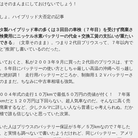
はそのまんまにしておけないでしょう！
しょ。ハイブリッド大否定の記事
タ製ハイブリッド車の多くは３回目の車検（７年目）を受けず廃棄さ
検費用にニッケル水素バッテリーの代金＋交換工賃の支払いが重たい
できる
」（文章そのまま）。つまり２代目プリウスって、７年以内で
と”推測”し書いているのだった。
いておくと、私が２００３年９月に買った２代目のプリウスは、すで
。５年目にバッテリーの使い方としちゃ厳しい高温の沖縄へ引っ越し
だ絶好調！ 走行用バッテリーどころか、制御用１２Ｖバッテリーさ
のままだ。ちなみに中古車相場も強気。
００４年式の走行１０万kmで最低５０万円の売値が付く！ ７年落
kmだと１２０万円は下回らない。超人気車なのだ。そんなに高く売
廃棄するなど、少しクルマに詳しい人なら普通じゃ考えられぬ。だか
稽で誰も信じないと思っていた次第。
いた人はプリウスのバッテリー保証が５年／５万kmなので７年した
、と実情も調べないで書いたようだけれど、同じバッテリー、アメリ