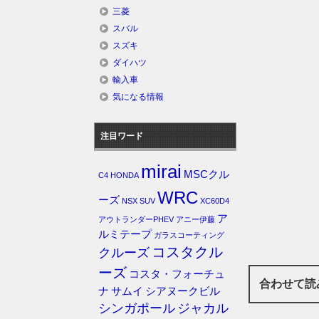
三菱
スバル
スズキ
ダイハツ
輸入車
気になる情報
注目ワード
mirai
MSCクル
C4
HONDA
WRC
ーズ
NSX
SUV
XC60D4
ア
アウトランダーPHEV
アニー伊藤
ルミテープ
ガラスコーティング
コスタクル
クルーズ
ーズ
コスタ・フォーチュ
合わせて読
ナ
サムイ
シアヌークビル
シンガポール
ジャカル