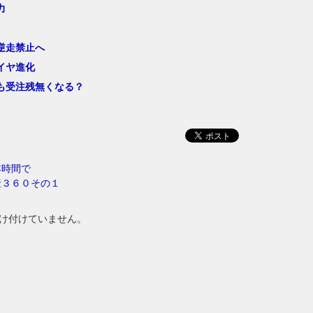
力
逆走禁止へ
イヤ進化
も受注残無くなる？
本時間で
産３６０その１
け付けていません。