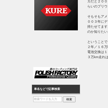
カだと２００
らいのプリウ
そもそもアメ
００３年にデ
持たせてます
のか知りたい
ということで
２年／１６万
電池交換は１
３万km走れ
車名などで記事検索