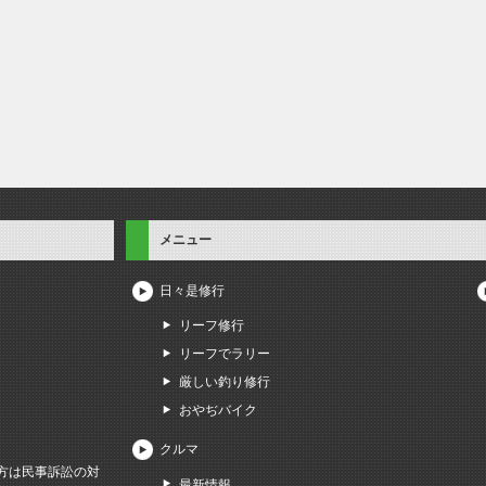
メニュー
日々是修行
リーフ修行
リーフでラリー
厳しい釣り修行
おやぢバイク
クルマ
方は民事訴訟の対
最新情報