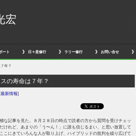
光宏
ボート
日々是修行
ラリー修行
お問い合せ
は７年？
ウスの寿命は７年？
[
最新情報
]
稽な記事を見た。８月２８日の時点で読者の方から質問を受けチェッ
だけれど、あまりの「う〜ん！」に誰も信じるまい、と思い放置して
ここにきていろんな人が取り上げ、ハイブリッドの批判を繰り広げて