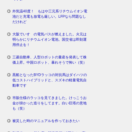
外気温40度！ もはや三元系リチウムイオン電
池だと充電も放電も厳しい。LFPなら問題なし
だけれど
大阪でいすゞの電気バスが燃えました。火元は
明らかにリチウムイオン電池。国交省は即刻運
用停止を！
三菱自動車、人型ロボットの量産を発表して株
価上昇。中国ロボット、暴れそうで怖い（笑）
黒船となったBYDラッコの対抗馬はダイハツの
低コストハイブリッドと、スズキの軽量電気自
動車です
市販仕様のラッコを見てきました。けっこうお
金が掛かった造りをしてます。白い巨塔の意地
も（笑）
被災した時のマニュアルを作っておきたい