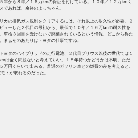
５年から８年／１６万kmの保証を付けている。１０年／１２万kmく
スであれば、余裕のよっちゃん。
リカの排気ガス規制をクリアするには、それ以上の耐久性が必要。２
ビューした２代目の最初から、最低で１０年／１６万kmの耐久性を
。車検３回目を受けないで廃棄されているという情報、どこから得た
。まぁそのあたりはトヨタの仕事ですね。
トヨタのハイブリッドの走行電池、２代目プリウス以後の世代では１
kmは全く問題ないと考えていい。１５年持つかどうかは不明。ただ
５万円くらいで出来る。普通のガソリン車との燃費の差を考えると、
ばモトが取れるのだった。