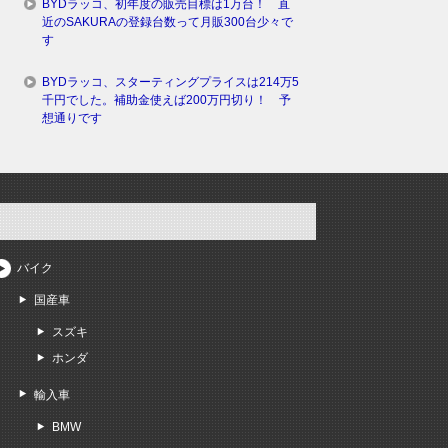
BYDラッコ、初年度の販売目標は1万台！ 直
近のSAKURAの登録台数って月販300台少々で
す
BYDラッコ、スターティングプライスは214万5
千円でした。補助金使えば200万円切り！ 予
想通りです
バイク
国産車
スズキ
ホンダ
輸入車
BMW