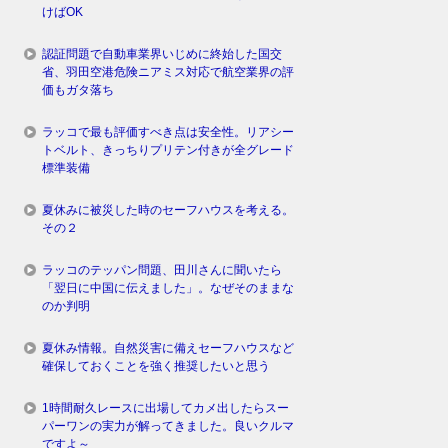
けばOK
認証問題で自動車業界いじめに終始した国交
省、羽田空港危険ニアミス対応で航空業界の評
価もガタ落ち
ラッコで最も評価すべき点は安全性。リアシー
トベルト、きっちりプリテン付きが全グレード
標準装備
夏休みに被災した時のセーフハウスを考える。
その２
ラッコのテッパン問題、田川さんに聞いたら
「翌日に中国に伝えました」。なぜそのままな
のか判明
夏休み情報。自然災害に備えセーフハウスなど
確保しておくことを強く推奨したいと思う
1時間耐久レースに出場してカメ出したらスー
パーワンの実力が解ってきました。良いクルマ
ですよ～