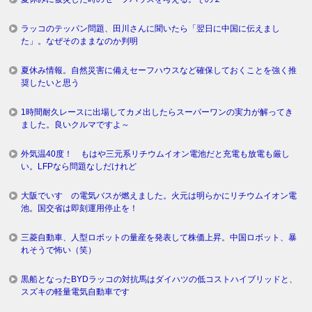
ラッコのテッパン問題、田川さんに聞いたら「翌日に中国に伝えまし
た」。なぜそのままなのか判明
夏休み情報。自然災害に備えセーフハウスなど確保しておくことを強く推
奨したいと思う
1時間耐久レースに出場してカメ出したらスーパーワンの実力が解ってき
ました。良いクルマですよ～
外気温40度！ もはや三元系リチウムイオン電池だと充電も放電も厳し
い。LFPなら問題なしだけれど
大阪でいすゞの電気バスが燃えました。火元は明らかにリチウムイオン電
池。国交省は即刻運用停止を！
三菱自動車、人型ロボットの量産を発表して株価上昇。中国ロボット、暴
れそうで怖い（笑）
黒船となったBYDラッコの対抗馬はダイハツの低コストハイブリッドと、
スズキの軽量電気自動車です