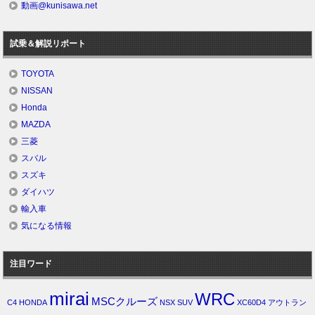
動画@kunisawa.net
試乗＆解説リポート
TOYOTA
NISSAN
Honda
MAZDA
三菱
スバル
スズキ
ダイハツ
輸入車
気になる情報
注目ワード
mirai
WRC
MSCクルーズ
C4
HONDA
NSX
SUV
XC60D4
アウトラン