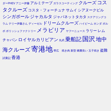
コス
クルーズ
アルミテープ
ダーPHEV
アニー伊藤
ガラスコーティング
タクルーズ
コスタ・フォーチュナ
サムイ
シアヌークビル
シンガポール
ジャカルタ
ジャパネットタカタ
ステアリングコ
ドリームクルーズ
ラム
テリー伊藤さん
ディーゼル
ハイビーム
ホンダ
ボル
メラビリア
ラリー
レム
ボ
ポリッシュファクトリー
ヤフーニュース
国沢
乗船記
地中
ロイヤルカリビアン
チャバン
丸武
寄港地
海クルーズ
盗難
帯広 焼き肉
新型
燃費良い
玉子焼き
香港
試乗記