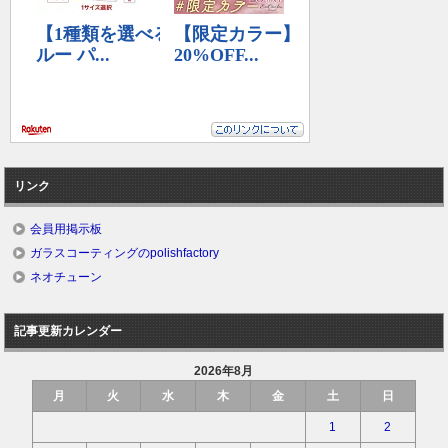
リンク
会員用掲示板
ガラスコーティングのpolishfactory
ネオチューン
記事更新カレンダー
2026年8月
月
火
水
木
金
土
日
1
2