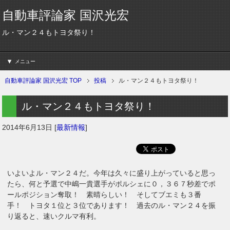
自動車評論家 国沢光宏
ル・マン２４もトヨタ祭り！
メニュー
自動車評論家 国沢光宏 TOP
投稿
ル・マン２４もトヨタ祭り！
ル・マン２４もトヨタ祭り！
2014年6月13日
[
最新情報
]
いよいよル・マン２４だ。今年は久々に盛り上がっていると思っ
たら、何と予選で中嶋一貴選手がポルシェに０，３６７秒差でポ
ールポジション奪取！ 素晴らしい！ そしてブエミも３番
手！ トヨタ１位と３位であります！ 過去のル・マン２４を振
り返ると、速いクルマ有利。