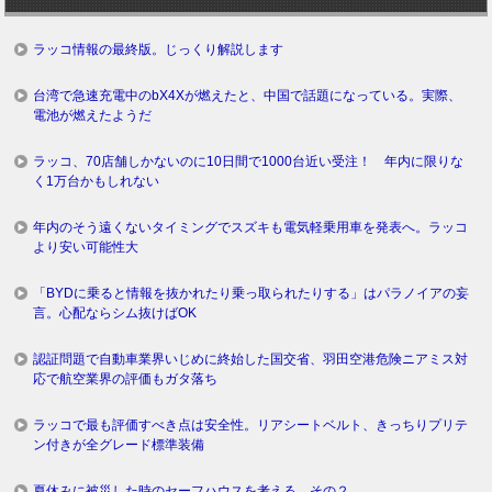
ラッコ情報の最終版。じっくり解説します
台湾で急速充電中のbX4Xが燃えたと、中国で話題になっている。実際、
電池が燃えたようだ
ラッコ、70店舗しかないのに10日間で1000台近い受注！ 年内に限りな
く1万台かもしれない
年内のそう遠くないタイミングでスズキも電気軽乗用車を発表へ。ラッコ
より安い可能性大
「BYDに乗ると情報を抜かれたり乗っ取られたりする」はパラノイアの妄
言。心配ならシム抜けばOK
認証問題で自動車業界いじめに終始した国交省、羽田空港危険ニアミス対
応で航空業界の評価もガタ落ち
ラッコで最も評価すべき点は安全性。リアシートベルト、きっちりプリテ
ン付きが全グレード標準装備
夏休みに被災した時のセーフハウスを考える。その２