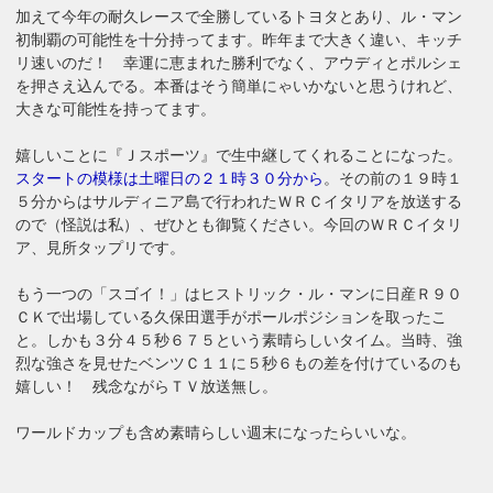
加えて今年の耐久レースで全勝しているトヨタとあり、ル・マン
初制覇の可能性を十分持ってます。昨年まで大きく違い、キッチ
リ速いのだ！ 幸運に恵まれた勝利でなく、アウディとポルシェ
を押さえ込んでる。本番はそう簡単にゃいかないと思うけれど、
大きな可能性を持ってます。
嬉しいことに『Ｊスポーツ』で生中継してくれることになった。
スタートの模様は土曜日の２１時３０分から
。その前の１９時１
５分からはサルディニア島で行われたＷＲＣイタリアを放送する
ので（怪説は私）、ぜひとも御覧ください。今回のＷＲＣイタリ
ア、見所タップリです。
もう一つの「スゴイ！」はヒストリック・ル・マンに日産Ｒ９０
ＣＫで出場している久保田選手がポールポジションを取ったこ
と。しかも３分４５秒６７５という素晴らしいタイム。当時、強
烈な強さを見せたベンツＣ１１に５秒６もの差を付けているのも
嬉しい！ 残念ながらＴＶ放送無し。
ワールドカップも含め素晴らしい週末になったらいいな。