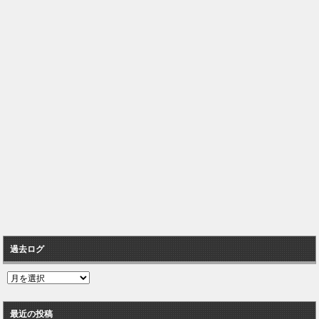
過去ログ
過
去
ロ
最近の投稿
グ