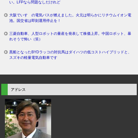
い。LFPなら問題なしだけれど
大阪でいすゞの電気バスが燃えました。火元は明らかにリチウムイオン電
池。国交省は即刻運用停止を！
三菱自動車、人型ロボットの量産を発表して株価上昇。中国ロボット、暴
れそうで怖い（笑）
黒船となったBYDラッコの対抗馬はダイハツの低コストハイブリッドと、
スズキの軽量電気自動車です
アドレス