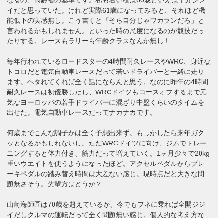
イだと思っていた。けれど実際61歳になってみると、それほど機
能低下の実感無し。こう書くと「そら自分じゃワカランだろ」と
言われるかもしれません。といった時の尺度になるのが競技だっ
たりする。レースもラリーも年齢クラスなんか無し！
毎年行われているロードスターの4時間耐久レースやWRC、身近な
トコロだと電気自動車レースだって若いドライバーと一緒に走り
ます。ヘタれてくれば全く話にならんと思う。なのに昨年の4時間
耐久レースは初優勝したし、WRCドイツもコースオフするまで元
気なヨーロッパの若手ドライバーに混ざり中盤くらいのタイムを
出せた。電気自動車レースだってナカナカです。
何歳までこんな調子かは全く予想出来ず。もしかしたら来年ガク
ッとなるかもしれないし。ただWRCドイツに向け、ジムでトレー
ニングすると体力付き、筋力だって増えていく。1ヶ月少々で20kg
重いウエイトを使うようになったほど。アクセルペダルからブレ
ーキペダルの踏み替え時間は大差ない感じ。現時点だと大きな問
題無さそう。先輩方はどうか？
山崎海師匠は70歳を超えているが、今でもフネに乗れば全開ジジ
イだしクルマの運転だって全く問題無い感じ。個人的な考え方な