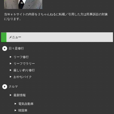
当Ｗｅｂサイトの内容を２ちゃんねるに転載／引用した方は民事訴訟の対象
になります。
メニュー
日々是修行
リーフ修行
リーフでラリー
厳しい釣り修行
おやぢバイク
クルマ
最新情報
電気自動車
韓国車