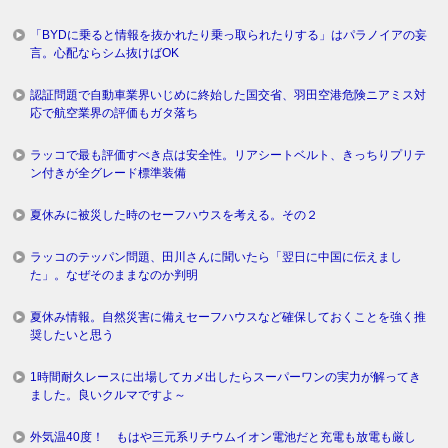
「BYDに乗ると情報を抜かれたり乗っ取られたりする」はパラノイアの妄
言。心配ならシム抜けばOK
認証問題で自動車業界いじめに終始した国交省、羽田空港危険ニアミス対
応で航空業界の評価もガタ落ち
ラッコで最も評価すべき点は安全性。リアシートベルト、きっちりプリテ
ン付きが全グレード標準装備
夏休みに被災した時のセーフハウスを考える。その２
ラッコのテッパン問題、田川さんに聞いたら「翌日に中国に伝えまし
た」。なぜそのままなのか判明
夏休み情報。自然災害に備えセーフハウスなど確保しておくことを強く推
奨したいと思う
1時間耐久レースに出場してカメ出したらスーパーワンの実力が解ってき
ました。良いクルマですよ～
外気温40度！ もはや三元系リチウムイオン電池だと充電も放電も厳し