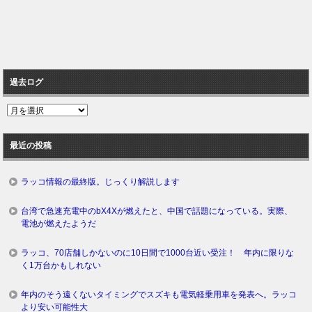
過去ログ
過
去
ロ
最近の投稿
グ
ラッコ情報の最終版。じっくり解説します
台湾で急速充電中のbX4Xが燃えたと、中国で話題になっている。実際、
電池が燃えたようだ
ラッコ、70店舗しかないのに10日間で1000台近い受注！ 年内に限りな
く1万台かもしれない
年内のそう遠くないタイミングでスズキも電気軽乗用車を発表へ。ラッコ
より安い可能性大