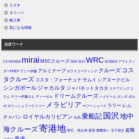
スズキ
ダイハツ
輸入車
気になる情報
注目ワード
mirai
WRC
MSCクルーズ
C4
HONDA
NSX
SUV
XC60D4
アウトラン
コス
クルーズ
アルミテープ
ダーPHEV
アニー伊藤
ガラスコーティング
タクルーズ
コスタ・フォーチュナ
サムイ
シアヌークビル
シンガポール
ジャカルタ
ジャパネットタカタ
ステアリングコ
ドリームクルーズ
ラム
テリー伊藤さん
ディーゼル
ハイビーム
ホンダ
ボル
メラビリア
ラリー
レム
ボ
ポリッシュファクトリー
ヤフーニュース
国沢
乗船記
地中
ロイヤルカリビアン
チャバン
丸武
寄港地
海クルーズ
盗難
帯広 焼き肉
新型
燃費良い
玉子焼き