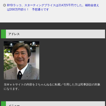
BYDラッコ、スターティングプライスは214万5千円でした。補助金使え
ば200万円切り！ 予想通りです
アドレス
当Ｗｅｂサイトの内容を２ちゃんねるに転載／引用した方は民事訴訟の対象
になります。
メニュー