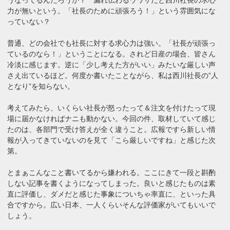
力が無いという。「社長のために頑張ろう！」という雰囲気にな
っていない？
普通、どの会社でも社長に対する求心力は強い。「社長が頑張っ
ているのなら！」ということになる。されど日産の場合、皆さん
冷淡に感じます。逆に「少し考えた方がいい」みたいな厳しい声
さえ出ているほど。何度か書いたことながら、私は西川社長の”人
となり”を知らない。
考えてみたら、いくらい社長が怒ったって＆注文を付けたって現
場に届かなければナニも動かない。今回の件、取材していて感じ
たのは、各部門で受け答えが全く違うこと。広報ですら新しい情
報が入ってきていないのを見て「こら厳しいですね」と感じた次
第。
とまぁこんなこと書いてるから嫌われる。ここにきて一段と斟酌
しない記事を書くようになってしまった。良いと感じたものは素
直に評価し、ダメだと感じた事象についちゃ率直に、といった具
合ですから。広い日本、一人くらいそんな評価家がいてもいいで
しょう。