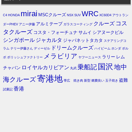
mirai
WRC
MSCクルーズ
C4
HONDA
NSX
SUV
XC60D4
アウトラン
コス
クルーズ
アルミテープ
ダーPHEV
アニー伊藤
ガラスコーティング
タクルーズ
コスタ・フォーチュナ
サムイ
シアヌークビル
シンガポール
ジャカルタ
ジャパネットタカタ
ステアリングコ
ドリームクルーズ
ラム
テリー伊藤さん
ディーゼル
ハイビーム
ホンダ
ボル
メラビリア
ラリー
レム
ボ
ポリッシュファクトリー
ヤフーニュース
国沢
乗船記
地中
ロイヤルカリビアン
チャバン
丸武
寄港地
海クルーズ
盗難
帯広 焼き肉
新型
燃費良い
玉子焼き
香港
試乗記