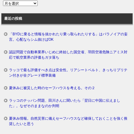
過
去
ロ
最近の投稿
グ
「BYDに乗ると情報を抜かれたり乗っ取られたりする」はパラノイアの妄
言。心配ならシム抜けばOK
認証問題で自動車業界いじめに終始した国交省、羽田空港危険ニアミス対
応で航空業界の評価もガタ落ち
ラッコで最も評価すべき点は安全性。リアシートベルト、きっちりプリテ
ン付きが全グレード標準装備
夏休みに被災した時のセーフハウスを考える。その２
ラッコのテッパン問題、田川さんに聞いたら「翌日に中国に伝えまし
た」。なぜそのままなのか判明
夏休み情報。自然災害に備えセーフハウスなど確保しておくことを強く推
奨したいと思う