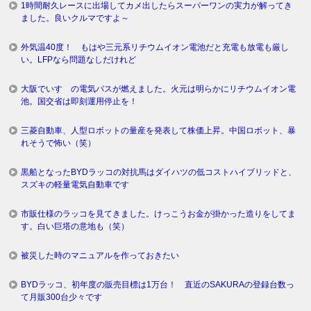
1時間耐久レースに出場してカメ出したらスーパーワンの実力が解ってき
ました。良いクルマですよ～
外気温40度！ もはや三元系リチウムイオン電池だと充電も放電も厳し
い。LFPなら問題なしだけれど
大阪でいすゞの電気バスが燃えました。火元は明らかにリチウムイオン電
池。国交省は即刻運用停止を！
三菱自動車、人型ロボットの量産を発表して株価上昇。中国ロボット、暴
れそうで怖い（笑）
黒船となったBYDラッコの対抗馬はダイハツの低コストハイブリッドと、
スズキの軽量電気自動車です
市販仕様のラッコを見てきました。けっこうお金が掛かった造りをしてま
す。白い巨塔の意地も（笑）
被災した時のマニュアルを作っておきたい
BYDラッコ、初年度の販売目標は1万台！ 直近のSAKURAの登録台数っ
て月販300台少々です