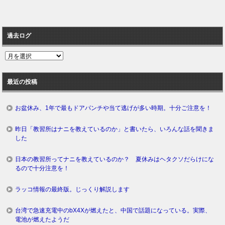
過去ログ
過
去
ロ
最近の投稿
グ
お盆休み、1年で最もドアパンチや当て逃げが多い時期。十分ご注意を！
昨日「教習所はナニを教えているのか」と書いたら、いろんな話を聞きま
した
日本の教習所ってナニを教えているのか？ 夏休みはヘタクソだらけにな
るので十分注意を！
ラッコ情報の最終版。じっくり解説します
台湾で急速充電中のbX4Xが燃えたと、中国で話題になっている。実際、
電池が燃えたようだ