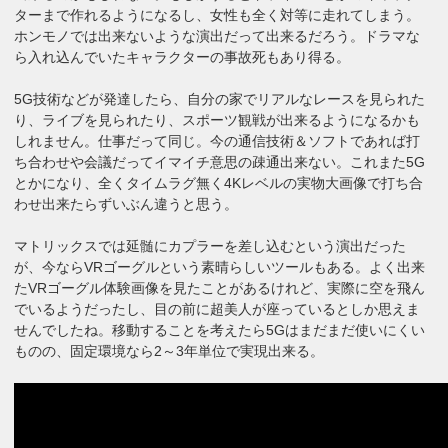
ターまで作れるようになるし、女性も全く対等に走れてしまう。
ホンモノでは出来ないような演出だって出来るだろう。ドラマな
ら入れ込んでいたキャラクターの事故死もあり得る。
5G技術などが発達したら、自分の家でリアルなレースを見られた
り、ライブを見られたり、スポーツ観戦が出来るようになるかも
しれません。仕事だって同じ。今の通信技術＆ソフトであれば打
ち合わせや会議だってイマイチ意思の疎通出来ない。これまた5G
とかになり、全くタイムラグ無く4Kレベルの実物大画像で打ち合
わせ出来たらずいぶん違うと思う。
マトリックスでは延髄にカプラーを差し込むという演出だった
が、今ならVRゴーグルという素晴らしいツールもある。よく出来
たVRゴーグル体験画像を見たことがあるけれど、実際に空を飛ん
でいるようだったし、目の前に超美人が座っているとしか思えま
せんでしたね。移動することを考えたら5Gはまだまだ使いにくい
ものの、固定環境なら2～3年単位で実現出来る。