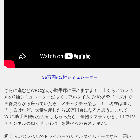
35万円の2軸シミュレーター
さらに進むとWRCなんか助手席に座れますよ！ 上くらいのレベ
ルの2軸シミュレーターだってリアルタイムで4KのVRゴーグルで
画像見ながら座っていたら、メチャクチャ楽しい！ 現在は35万
円するけれど、大量生産したら10万円台になると思う。これで
WRC助手席観戦なんかしちゃったら、辛抱タマランかと。F1でTV
チャンネルの如くドライバーを選べるのもステキだ。
私くらいのレベルのドライバーのリアルタイムデータなら、悪い