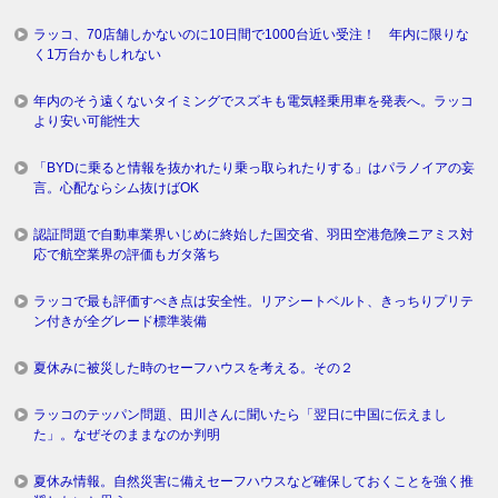
ラッコ、70店舗しかないのに10日間で1000台近い受注！ 年内に限りな
く1万台かもしれない
年内のそう遠くないタイミングでスズキも電気軽乗用車を発表へ。ラッコ
より安い可能性大
「BYDに乗ると情報を抜かれたり乗っ取られたりする」はパラノイアの妄
言。心配ならシム抜けばOK
認証問題で自動車業界いじめに終始した国交省、羽田空港危険ニアミス対
応で航空業界の評価もガタ落ち
ラッコで最も評価すべき点は安全性。リアシートベルト、きっちりプリテ
ン付きが全グレード標準装備
夏休みに被災した時のセーフハウスを考える。その２
ラッコのテッパン問題、田川さんに聞いたら「翌日に中国に伝えまし
た」。なぜそのままなのか判明
夏休み情報。自然災害に備えセーフハウスなど確保しておくことを強く推