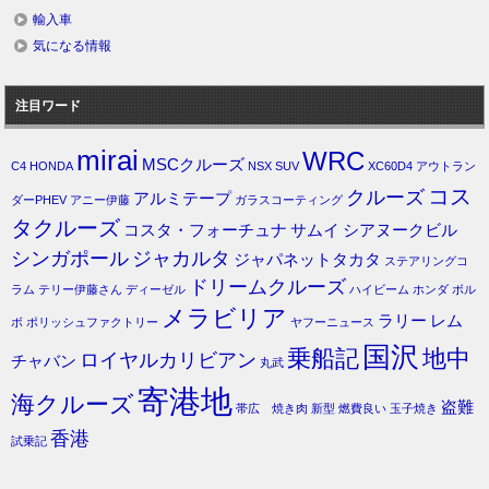
輸入車
気になる情報
注目ワード
mirai
WRC
MSCクルーズ
C4
HONDA
NSX
SUV
XC60D4
アウトラン
コス
クルーズ
アルミテープ
ダーPHEV
アニー伊藤
ガラスコーティング
タクルーズ
コスタ・フォーチュナ
サムイ
シアヌークビル
シンガポール
ジャカルタ
ジャパネットタカタ
ステアリングコ
ドリームクルーズ
ラム
テリー伊藤さん
ディーゼル
ハイビーム
ホンダ
ボル
メラビリア
ラリー
レム
ボ
ポリッシュファクトリー
ヤフーニュース
国沢
乗船記
地中
ロイヤルカリビアン
チャバン
丸武
寄港地
海クルーズ
盗難
帯広 焼き肉
新型
燃費良い
玉子焼き
香港
試乗記