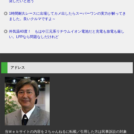
奨したいと思う
1時間耐久レースに出場してカメ出したらスーパーワンの実力が解ってき
ました。良いクルマですよ～
外気温40度！ もはや三元系リチウムイオン電池だと充電も放電も厳し
い。LFPなら問題なしだけれど
アドレス
当Ｗｅｂサイトの内容を２ちゃんねるに転載／引用した方は民事訴訟の対象