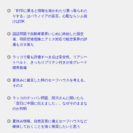
「BYDに乗ると情報を抜かれたり乗っ取られた
りする」はパラノイアの妄言。心配ならシム抜
けばOK
認証問題で自動車業界いじめに終始した国交
省、羽田空港危険ニアミス対応で航空業界の評
価もガタ落ち
ラッコで最も評価すべき点は安全性。リアシー
トベルト、きっちりプリテン付きが全グレード
標準装備
夏休みに被災した時のセーフハウスを考える。
その２
ラッコのテッパン問題、田川さんに聞いたら
「翌日に中国に伝えました」。なぜそのままな
のか判明
夏休み情報。自然災害に備えセーフハウスなど
確保しておくことを強く推奨したいと思う