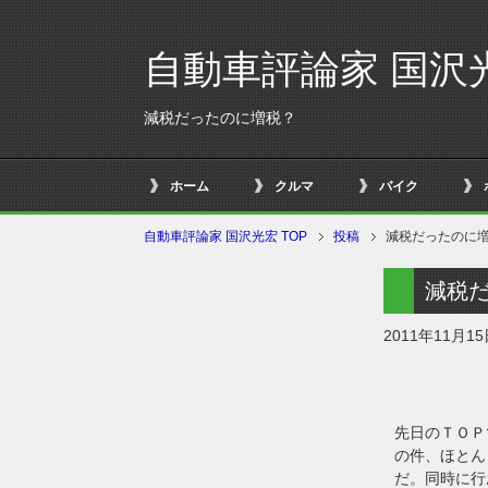
自動車評論家 国沢
減税だったのに増税？
ホーム
クルマ
バイク
自動車評論家 国沢光宏 TOP
投稿
減税だったのに
減税
2011年11月1
先日のＴＯＰ
の件、ほとん
だ。同時に行