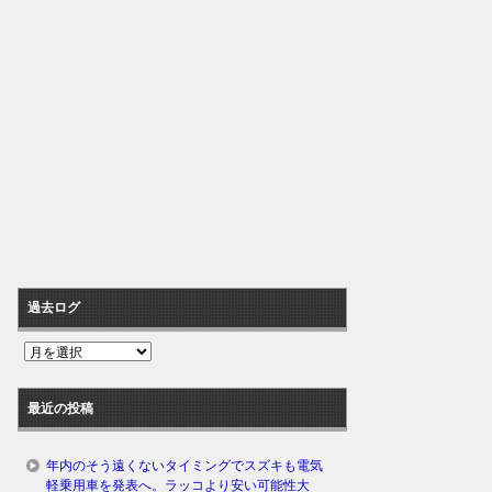
過去ログ
過
去
ロ
最近の投稿
グ
年内のそう遠くないタイミングでスズキも電気
軽乗用車を発表へ。ラッコより安い可能性大