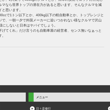
ルマなら世界トップの潜在力があると思います、そんなクルマを減
イと思います。
00ccで1トン以下とか、400kg以下の軽自動車とか、トップレンジと
ジで、一朝一夕で外国メーカーに追いつかれない様なクルマで沢山
ぐ様にしないと日本はヤバイでしょう。
下げてくれ」だけ言うのも自動車屋の経営者、センス無いなぁっと
す。
メニュー
日々是修行