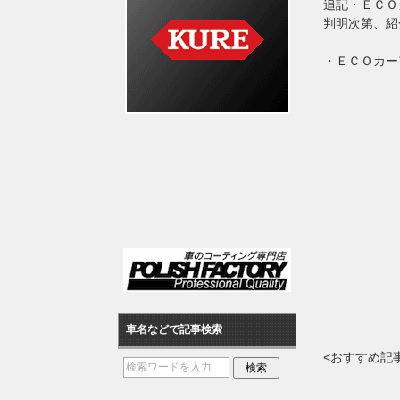
追記・ＥＣＯ
判明次第、紹
・ＥＣＯカー
車名などで記事検索
<おすすめ記