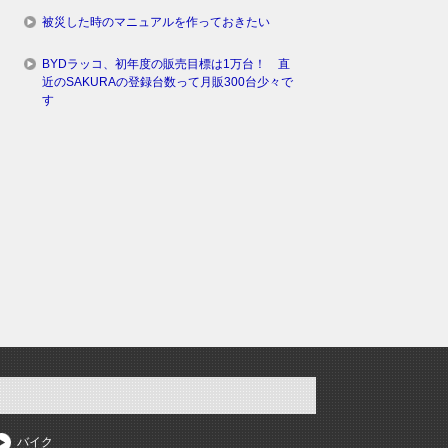
被災した時のマニュアルを作っておきたい
BYDラッコ、初年度の販売目標は1万台！ 直
近のSAKURAの登録台数って月販300台少々で
す
バイク