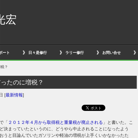
光宏
ボート
日々是修行
ラリー修行
お問い合せ
増税？
だったのに増税？
5日
[
最新情報
]
で「
２０１２年４月から取得税と重量税が廃止される
」と書いた。こ
ど決まっていたというのに、どうやら中止されることになったよう
おうと目論んでいたガソリンや軽油の増税が上手くいかなかったた