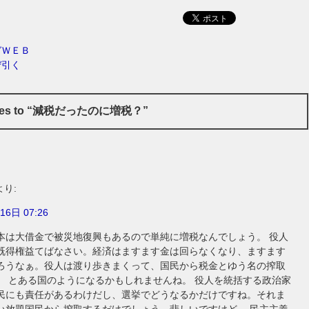
ガＷＥＢ
ぜ引く
nses to “減税だったのに増税？”
より:
16日 07:26
本は大借金で被災地復興もあるので単純に増税なんでしょう。 役人
既得権益てばなさい。経済はますます金は回らなくなり、ますます
ろうなぁ。役人は渡り歩きまくって、国民から税金とゆう名の搾取
。 とある国のようになるかもしれませんね。 役人を統括する政治家
民にも責任があるわけだし、選挙でどうなるかだけですね。それま