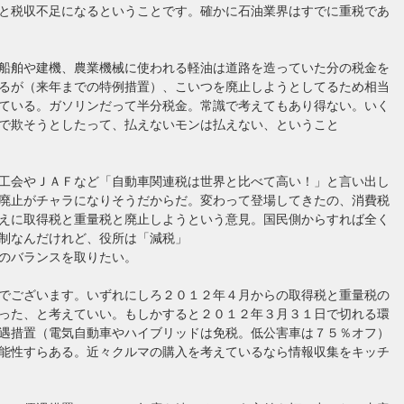
と税収不足になるということです。確かに石油業界はすでに重税であ
船舶や建機、農業機械に使われる軽油は道路を造っていた分の税金を
るが（来年までの特例措置）、こいつを廃止しようとしてるため相当
ている。ガソリンだって半分税金。常識で考えてもあり得ない。いく
で欺そうとしたって、払えないモンは払えない、ということ
工会やＪＡＦなど「自動車関連税は世界と比べて高い！」と言い出し
廃止がチャラになりそうだからだ。変わって登場してきたの、消費税
えに取得税と重量税と廃止しようという意見。国民側からすれば全く
制なんだけれど、役所は「減税」
のバランスを取りたい。
でございます。いずれにしろ２０１２年４月からの取得税と重量税の
った、と考えていい。もしかすると２０１２年３月３１日で切れる環
遇措置（電気自動車やハイブリッドは免税。低公害車は７５％オフ）
能性すらある。近々クルマの購入を考えているなら情報収集をキッチ