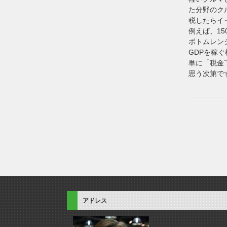
た分野のク
税したらイ
例えば、15
ボトムレン
GDPを稼
単に「税金
思う次第で
アドレス