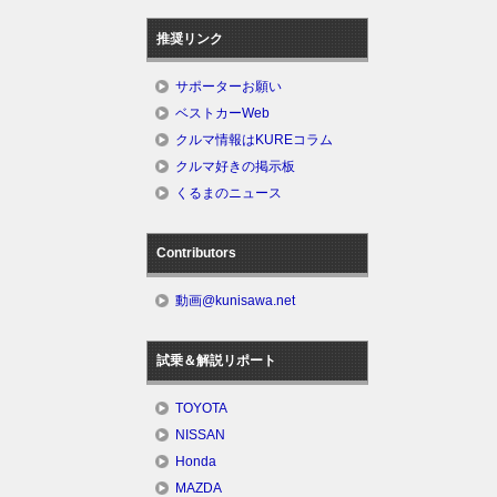
推奨リンク
サポーターお願い
ベストカーWeb
クルマ情報はKUREコラム
クルマ好きの掲示板
くるまのニュース
Contributors
動画@kunisawa.net
試乗＆解説リポート
TOYOTA
NISSAN
Honda
MAZDA