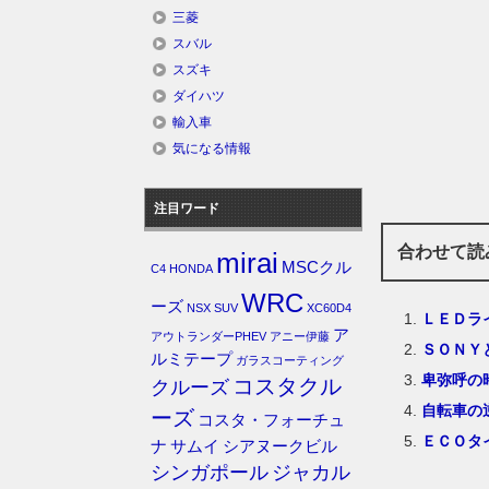
三菱
スバル
スズキ
ダイハツ
輸入車
気になる情報
注目ワード
合わせて読
mirai
MSCクル
C4
HONDA
WRC
ーズ
NSX
SUV
XC60D4
ＬＥＤラ
ア
アウトランダーPHEV
アニー伊藤
ＳＯＮＹ
ルミテープ
ガラスコーティング
卑弥呼の
コスタクル
クルーズ
自転車の
ーズ
コスタ・フォーチュ
ＥＣＯタ
ナ
サムイ
シアヌークビル
シンガポール
ジャカル