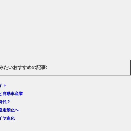
みたいおすすめの記事:
イト
と自動車産業
時代？
逆走禁止へ
イヤ進化