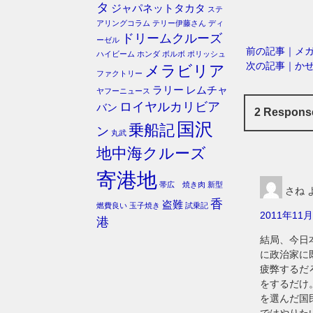
タ
ジャパネットタカタ
ステ
アリングコラム
テリー伊藤さん
ディ
ドリームクルーズ
ーゼル
前の記事｜メ
ハイビーム
ホンダ
ボルボ
ポリッシュ
次の記事｜か
メラビリア
ファクトリー
ラリー
レムチャ
ヤフーニュース
ロイヤルカリビア
バン
2 Respo
国沢
乗船記
ン
丸武
地中海クルーズ
寄港地
帯広 焼き肉
新型
さね
香
盗難
燃費良い
玉子焼き
試乗記
2011年11月
港
結局、今日
に政治家に
疲弊するだ
をするだけ
を選んだ国