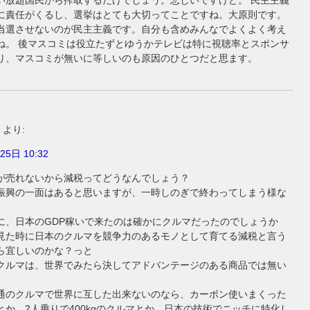
い放題国民から搾取するだけでしょう。悲しいですけど。 民主主義
に責任がくるし、選挙はとても大切ってことですね。大原則です。
当選させないのが民主主義です。自分も含めみんなでよくよく考え
ね。 後マスコミは役立たずとゆうかテレビは特に視聴率とスポンサ
り、マスコミが無いに等しいのも原因のひとつだと思ます。
より:
25日 10:32
が売れないから減税ってどうなんでしょう？
振興の一面はあると思いますが、一時しのぎで終わってしまう様な
。
に、日本のGDP稼いで来たのは確かにクルマだったのでしょうか
見た時に日本のクルマを競争力のあるモノとして育てる減税と言う
ら宜しいのかな？っと
クルマは、世界でみたら決してアドバンテージのある商品では無い
。
通のクルマで世界に互した出来ないのなら、カーボン使いまくった
とか、2人乗りで400kgのクルマとか、日本の技術でニッチに特化し