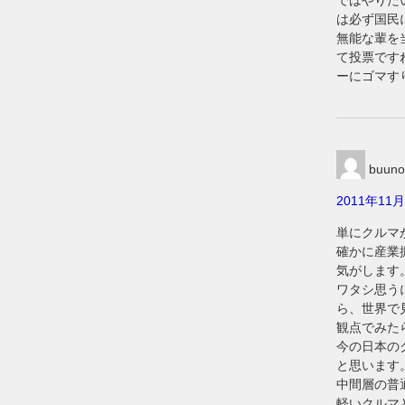
ではやりた
は必ず国民
無能な輩を
て投票です
ーにゴマす
buuno
2011年11月
単にクルマ
確かに産業
気がします
ワタシ思う
ら、世界で
観点でみた
今の日本の
と思います
中間層の普
軽いクルマ