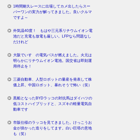
1時間耐久レースに出場してカメ出したらスー
パーワンの実力が解ってきました。良いクルマ
ですよ～
外気温40度！ もはや三元系リチウムイオン電
池だと充電も放電も厳しい。LFPなら問題なし
だけれど
大阪でいすゞの電気バスが燃えました。火元は
明らかにリチウムイオン電池。国交省は即刻運
用停止を！
三菱自動車、人型ロボットの量産を発表して株
価上昇。中国ロボット、暴れそうで怖い（笑）
黒船となったBYDラッコの対抗馬はダイハツの
低コストハイブリッドと、スズキの軽量電気自
動車です
市販仕様のラッコを見てきました。けっこうお
金が掛かった造りをしてます。白い巨塔の意地
も（笑）