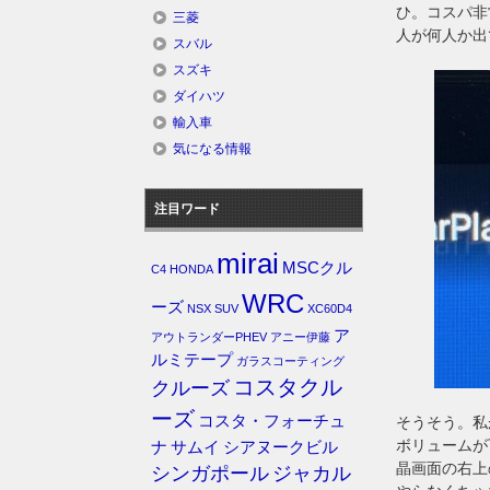
ひ。コスパ非
三菱
人が何人か出
スバル
スズキ
ダイハツ
輸入車
気になる情報
注目ワード
mirai
MSCクル
C4
HONDA
WRC
ーズ
NSX
SUV
XC60D4
ア
アウトランダーPHEV
アニー伊藤
ルミテープ
ガラスコーティング
コスタクル
クルーズ
ーズ
コスタ・フォーチュ
そうそう。私
ボリュームが
ナ
サムイ
シアヌークビル
晶画面の右上
シンガポール
ジャカル