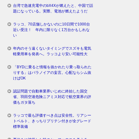
台湾で急速充電中のbX4Xが燃えたと、中国で話
題になっている。実際、電池が燃えたようだ
ラッコ、70店舗しかないのに10日間で1000台
近い受注！ 年内に限りなく1万台かもしれな
い
年内のそう遠くないタイミングでスズキも電気
軽乗用車を発表へ。ラッコより安い可能性大
「BYDに乗ると情報を抜かれたり乗っ取られた
りする」はパラノイアの妄言。心配ならシム抜
けばOK
認証問題で自動車業界いじめに終始した国交
省、羽田空港危険ニアミス対応で航空業界の評
価もガタ落ち
ラッコで最も評価すべき点は安全性。リアシー
トベルト、きっちりプリテン付きが全グレード
標準装備