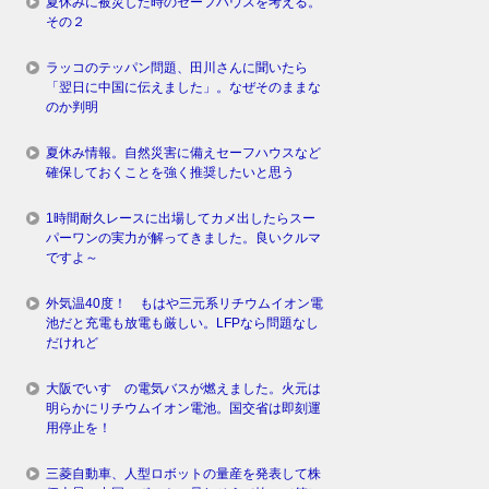
夏休みに被災した時のセーフハウスを考える。
その２
ラッコのテッパン問題、田川さんに聞いたら
「翌日に中国に伝えました」。なぜそのままな
のか判明
夏休み情報。自然災害に備えセーフハウスなど
確保しておくことを強く推奨したいと思う
1時間耐久レースに出場してカメ出したらスー
パーワンの実力が解ってきました。良いクルマ
ですよ～
外気温40度！ もはや三元系リチウムイオン電
池だと充電も放電も厳しい。LFPなら問題なし
だけれど
大阪でいすゞの電気バスが燃えました。火元は
明らかにリチウムイオン電池。国交省は即刻運
用停止を！
三菱自動車、人型ロボットの量産を発表して株