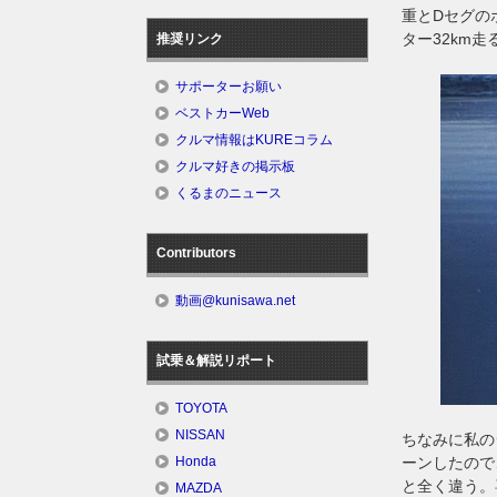
重とDセグの
ター32km
推奨リンク
サポーターお願い
ベストカーWeb
クルマ情報はKUREコラム
クルマ好きの掲示板
くるまのニュース
Contributors
動画@kunisawa.net
試乗＆解説リポート
TOYOTA
NISSAN
ちなみに私の
ーンしたので
Honda
と全く違う。
MAZDA