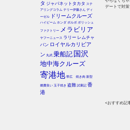
やらなくちゃ
タ
ジャパネットタカタ
ステ
デートで対策
アリングコラム
テリー伊藤さん
ディ
ドリームクルーズ
ーゼル
ハイビーム
ホンダ
ボルボ
ポリッシュ
メラビリア
ファクトリー
ラリー
レムチャ
ヤフーニュース
ロイヤルカリビア
バン
国沢
乗船記
ン
丸武
地中海クルーズ
寄港地
帯広 焼き肉
新型
香
盗難
燃費良い
玉子焼き
試乗記
港
<おすすめ記