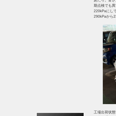
期点検でも異
220kPa
290kPaか
工場出荷状態