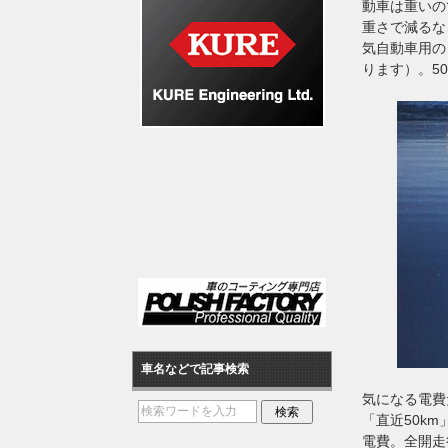
動車は重いの
重さで減るな
気自動車用の
ります）。5
車名などで記事検索
気になる電費
「直近50km
電費。全開走行