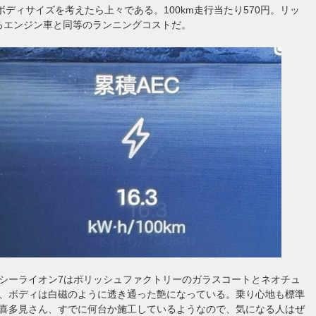
ボディサイズを考えたら上々である。100km走行当たり570円。リッ
走るエンジン車と同等のランニングコストだ。
シーライオン7はポリッシュファクトリーのガラスコートとネオチュ
、ボディは白磁のように透き通った艶になっている。乗り心地も標準
喜多見さん、すでに何台か施工しているようなので、気になる人はぜ