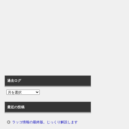
過去ログ
過
去
ロ
最近の投稿
グ
ラッコ情報の最終版。じっくり解説します