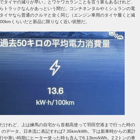
でタイヤの減りが早い」とワケワカランことを言う輩もあるけれど、
らトラックなんかあっという間だ。コンチネンタルやミシュランの電
タイヤなら普通のクルマと全く同じ（エンジン車用のタイヤ履くと減
000kmくらいだと新品に限りなく近い状態だ。
だけれど、上は練馬の自宅から首都高使って羽田空港まで行った時の
」のデータ。日本流に表記すれば7.35km/kWh。下は新車時からの累計
や寒い時期にヒーター使った時も含んで6.13km/kWh。2.2トンの車