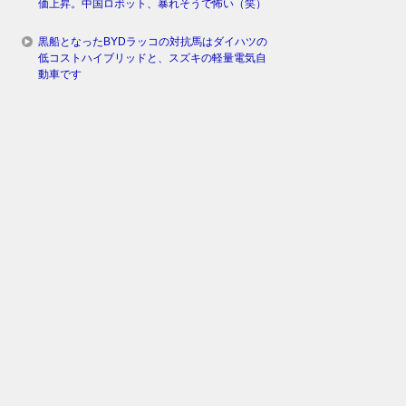
価上昇。中国ロボット、暴れそうで怖い（笑）
黒船となったBYDラッコの対抗馬はダイハツの
低コストハイブリッドと、スズキの軽量電気自
動車です