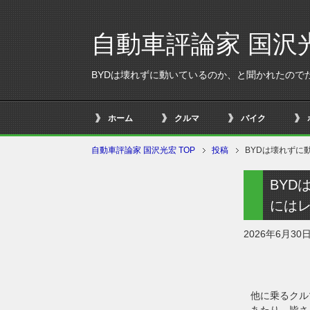
自動車評論家 国沢
BYDは壊れずに動いているのか、と聞かれたので
ホーム
クルマ
バイク
自動車評論家 国沢光宏 TOP
投稿
BYDは壊れずに
BYD
には
2026年6月30
他に乗るクル
あたり。皆さ