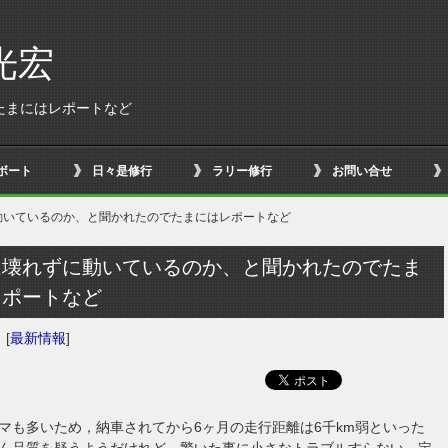
光宏
たまにはレポートなど
ボート
日々是修行
ラリー修行
お問い合せ
動いているのか、と聞かれたのでたまにはレポートなど
は壊れずに動いているのか、と聞かれたのでたま
レポートなど
日
[
最新情報
]
マも多いため，納車されてから6ヶ月の走行距離は6千km弱といった
ん品質を疑うようだけれど、驚いた事に小さなトラブルすらない。定