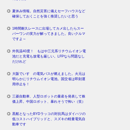
夏休み情報。自然災害に備えセーフハウスなど
確保しておくことを強く推奨したいと思う
1時間耐久レースに出場してカメ出したらスー
パーワンの実力が解ってきました。良いクルマ
ですよ～
外気温40度！ もはや三元系リチウムイオン電
池だと充電も放電も厳しい。LFPなら問題なし
だけれど
大阪でいすゞの電気バスが燃えました。火元は
明らかにリチウムイオン電池。国交省は即刻運
用停止を！
三菱自動車、人型ロボットの量産を発表して株
価上昇。中国ロボット、暴れそうで怖い（笑）
黒船となったBYDラッコの対抗馬はダイハツの
低コストハイブリッドと、スズキの軽量電気自
動車です