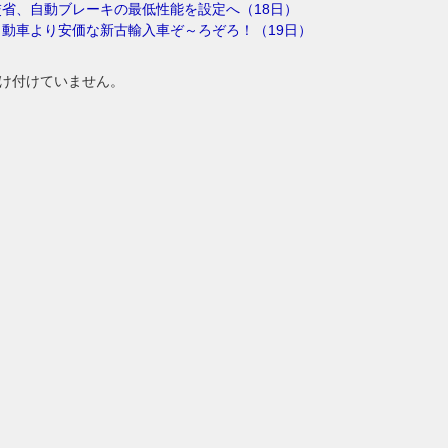
省、自動ブレーキの最低性能を設定へ（18日）
動車より安価な新古輸入車ぞ～ろぞろ！（19日）
け付けていません。