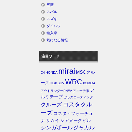
三菱
スバル
スズキ
ダイハツ
輸入車
気になる情報
注目ワード
mirai
MSCクル
C4
HONDA
WRC
ーズ
NSX
SUV
XC60D4
ア
アウトランダーPHEV
アニー伊藤
ルミテープ
ガラスコーティング
コスタクル
クルーズ
ーズ
コスタ・フォーチュ
ナ
サムイ
シアヌークビル
シンガポール
ジャカル