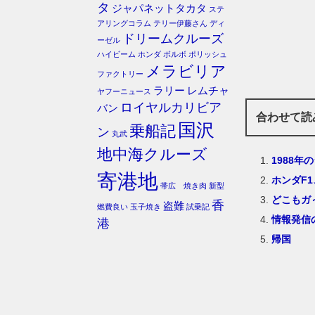
タ
ジャパネットタカタ
ステ
アリングコラム
テリー伊藤さん
ディ
ドリームクルーズ
ーゼル
ハイビーム
ホンダ
ボルボ
ポリッシュ
メラビリア
ファクトリー
ラリー
レムチャ
ヤフーニュース
ロイヤルカリビア
バン
合わせて読
国沢
乗船記
ン
丸武
地中海クルーズ
1988年
寄港地
ホンダF
帯広 焼き肉
新型
どこもガ
香
盗難
燃費良い
玉子焼き
試乗記
情報発信
港
帰国