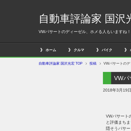
自動車評論家 国沢
VWパサートのディーゼル、ホメる人もいますね！
ホーム
クルマ
バイク
自動車評論家 国沢光宏 TOP
投稿
VWパサートの
VW
2018年3月19
VWパサート
と評価まちま
隠そうパサー