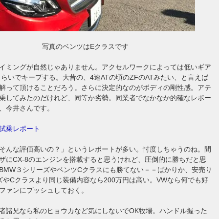
写真のベンツはEクラスです
イミングが自然じゃありません。アクセルワークによっては低いギア
転くらいでキープする。大昔の、4速ATの頃のZFのATみたい、と言えば
解って頂けることだろう。さらに決定的なのがボディの剛性感。アテ
乗してみたのだけれど、同等か劣勢。同業者でなかなか的確なレポー
、今井さんです。
試乗レポート
そんな評価高いの？」というレポートが多い。忖度しちゃうのね。間
ザにCX-8のエンジンを搭載すると思うけれど、圧倒的に勝ちだと思
BMW３シリーズやベンツCクラスにも勝てない－－ばかりか、安売り
ズやCクラスより同じ装備内容なら200万円は高い。VWなら何でも好
ファンにプッシュしておく。
者諸兄なら私のヒョウカなど気にしないでOK牧場。ハンドル握った