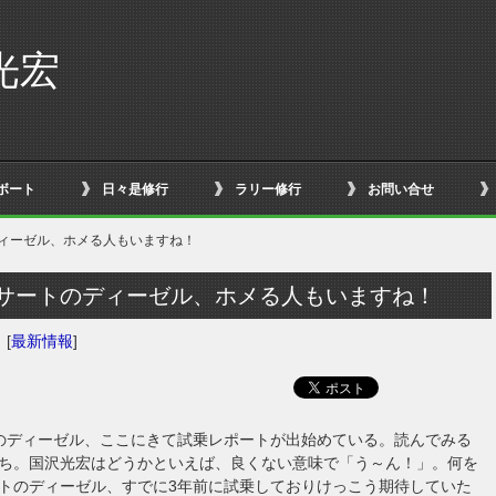
光宏
ボート
日々是修行
ラリー修行
お問い合せ
ディーゼル、ホメる人もいますね！
パサートのディーゼル、ホメる人もいますね！
日
[
最新情報
]
のディーゼル、ここにきて試乗レポートが出始めている。読んでみる
ち。国沢光宏はどうかといえば、良くない意味で「う～ん！」。何を
トのディーゼル、すでに3年前に試乗しておりけっこう期待していた