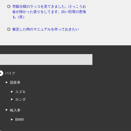
市販仕様のラッコを見てきました。けっこうお
金が掛かった造りをしてます。白い巨塔の意地
も（笑）
被災した時のマニュアルを作っておきたい
バイク
国産車
スズキ
ホンダ
輸入車
BMW