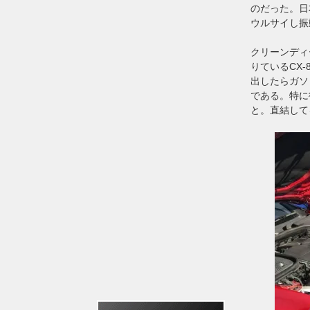
のだった。日
ウルサイし振
クリーンディ
りているCX
出したらガソ
である。特に
と。直結して