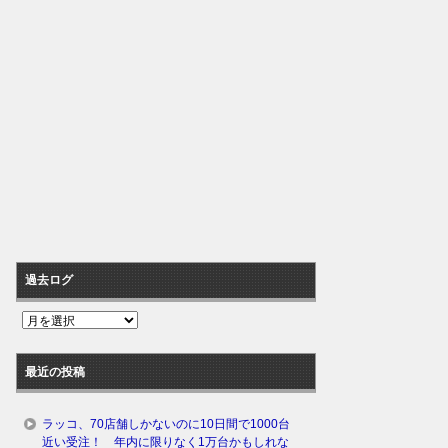
過去ログ
過
去
ロ
最近の投稿
グ
ラッコ、70店舗しかないのに10日間で1000台
近い受注！ 年内に限りなく1万台かもしれな