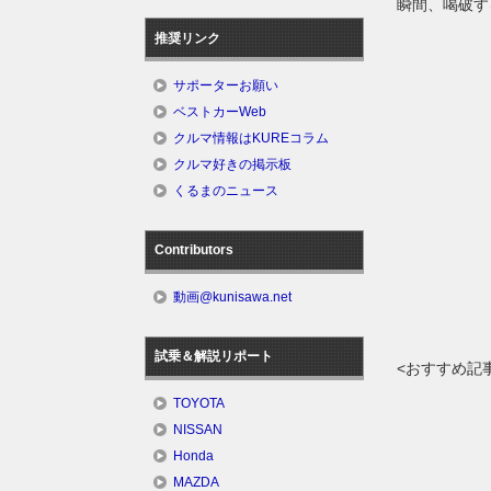
瞬間、喝破す
推奨リンク
サポーターお願い
ベストカーWeb
クルマ情報はKUREコラム
クルマ好きの掲示板
くるまのニュース
Contributors
動画@kunisawa.net
試乗＆解説リポート
<おすすめ記
TOYOTA
NISSAN
Honda
MAZDA