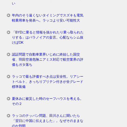
い
年内のそう遠くないタイミングでスズキも電気
軽乗用車を発表へ。ラッコより安い可能性大
「BYDに乗ると情報を抜かれたり乗っ取られた
りする」はパラノイアの妄言。心配ならシム抜
けばOK
認証問題で自動車業界いじめに終始した国交
省、羽田空港危険ニアミス対応で航空業界の評
価もガタ落ち
ラッコで最も評価すべき点は安全性。リアシー
トベルト、きっちりプリテン付きが全グレード
標準装備
夏休みに被災した時のセーフハウスを考える。
その２
ラッコのテッパン問題、田川さんに聞いたら
「翌日に中国に伝えました」。なぜそのままな
のか判明