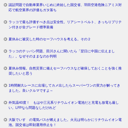
認証問題で自動車業界いじめに終始した国交省、羽田空港危険ニアミス対
応で航空業界の評価もガタ落ち
ラッコで最も評価すべき点は安全性。リアシートベルト、きっちりプリテ
ン付きが全グレード標準装備
夏休みに被災した時のセーフハウスを考える。その２
ラッコのテッパン問題、田川さんに聞いたら「翌日に中国に伝えまし
た」。なぜそのままなのか判明
夏休み情報。自然災害に備えセーフハウスなど確保しておくことを強く推
奨したいと思う
1時間耐久レースに出場してカメ出したらスーパーワンの実力が解ってき
ました。良いクルマですよ～
外気温40度！ もはや三元系リチウムイオン電池だと充電も放電も厳し
い。LFPなら問題なしだけれど
大阪でいすゞの電気バスが燃えました。火元は明らかにリチウムイオン電
池。国交省は即刻運用停止を！