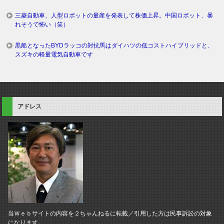
三菱自動車、人型ロボットの量産を発表して株価上昇。中国ロボット、暴
れそうで怖い（笑）
黒船となったBYDラッコの対抗馬はダイハツの低コストハイブリッドと、
スズキの軽量電気自動車です
アドレス
当Ｗｅｂサイトの内容を２ちゃんねるに転載／引用した方は民事訴訟の対象
になります。