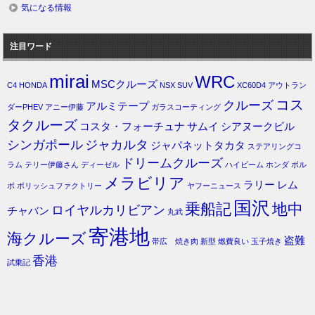
気になる情報
注目ワード
mirai
WRC
MSCクルーズ
C4
HONDA
NSX
SUV
XC60D4
アウトラン
コス
クルーズ
アルミテープ
ダーPHEV
アニー伊藤
ガラスコーティング
タクルーズ
コスタ・フォーチュナ
サムイ
シアヌークビル
シンガポール
ジャカルタ
ジャパネットタカタ
ステアリングコ
ドリームクルーズ
ラム
テリー伊藤さん
ディーゼル
ハイビーム
ホンダ
ボル
メラビリア
ラリー
レム
ボ
ポリッシュファクトリー
ヤフーニュース
国沢
乗船記
地中
ロイヤルカリビアン
チャバン
丸武
寄港地
海クルーズ
盗難
帯広 焼き肉
新型
燃費良い
玉子焼き
香港
試乗記