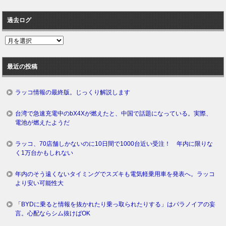
過去ログ
過
去
ロ
最近の投稿
グ
ラッコ情報の最終版。じっくり解説します
台湾で急速充電中のbX4Xが燃えたと、中国で話題になっている。実際、
電池が燃えたようだ
ラッコ、70店舗しかないのに10日間で1000台近い受注！ 年内に限りな
く1万台かもしれない
年内のそう遠くないタイミングでスズキも電気軽乗用車を発表へ。ラッコ
より安い可能性大
「BYDに乗ると情報を抜かれたり乗っ取られたりする」はパラノイアの妄
言。心配ならシム抜けばOK