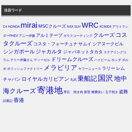
注目ワード
mirai
WRC
MSCクルーズ
C4
HONDA
NSX
SUV
XC60D4
アウトラン
コス
クルーズ
アルミテープ
ダーPHEV
アニー伊藤
ガラスコーティング
タクルーズ
コスタ・フォーチュナ
サムイ
シアヌークビル
シンガポール
ジャカルタ
ジャパネットタカタ
ステアリングコ
ドリームクルーズ
ラム
テリー伊藤さん
ディーゼル
ハイビーム
ホンダ
ボル
メラビリア
ラリー
レム
ボ
ポリッシュファクトリー
ヤフーニュース
国沢
乗船記
地中
ロイヤルカリビアン
チャバン
丸武
寄港地
海クルーズ
盗難
帯広 焼き肉
新型
燃費良い
玉子焼き
香港
試乗記