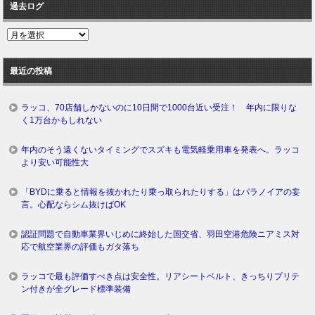
過去ログ
過
去
ロ
最近の投稿
グ
ラッコ、70店舗しかないのに10日間で1000台近い受注！ 年内に限りな
く1万台かもしれない
年内のそう遠くないタイミングでスズキも電気軽乗用車を発表へ。ラッコ
より安い可能性大
「BYDに乗ると情報を抜かれたり乗っ取られたりする」はパラノイアの妄
言。心配ならシム抜けばOK
認証問題で自動車業界いじめに終始した国交省、羽田空港危険ニアミス対
応で航空業界の評価もガタ落ち
ラッコで最も評価すべき点は安全性。リアシートベルト、きっちりプリテ
ン付きが全グレード標準装備