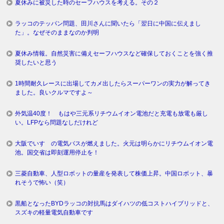
夏休みに被災した時のセーフハウスを考える。その２
ラッコのテッパン問題、田川さんに聞いたら「翌日に中国に伝えまし
た」。なぜそのままなのか判明
夏休み情報。自然災害に備えセーフハウスなど確保しておくことを強く推
奨したいと思う
1時間耐久レースに出場してカメ出したらスーパーワンの実力が解ってき
ました。良いクルマですよ～
外気温40度！ もはや三元系リチウムイオン電池だと充電も放電も厳し
い。LFPなら問題なしだけれど
大阪でいすゞの電気バスが燃えました。火元は明らかにリチウムイオン電
池。国交省は即刻運用停止を！
三菱自動車、人型ロボットの量産を発表して株価上昇。中国ロボット、暴
れそうで怖い（笑）
黒船となったBYDラッコの対抗馬はダイハツの低コストハイブリッドと、
スズキの軽量電気自動車です