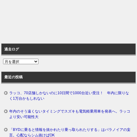
過去ログ
過
去
ロ
最近の投稿
グ
ラッコ、70店舗しかないのに10日間で1000台近い受注！ 年内に限りな
く1万台かもしれない
年内のそう遠くないタイミングでスズキも電気軽乗用車を発表へ。ラッコ
より安い可能性大
「BYDに乗ると情報を抜かれたり乗っ取られたりする」はパラノイアの妄
言。心配ならシム抜けばOK