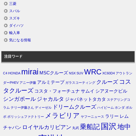
三菱
スバル
スズキ
ダイハツ
輸入車
気になる情報
注目ワード
mirai
WRC
MSCクルーズ
C4
HONDA
NSX
SUV
XC60D4
アウトラン
コス
クルーズ
アルミテープ
ダーPHEV
アニー伊藤
ガラスコーティング
タクルーズ
コスタ・フォーチュナ
サムイ
シアヌークビル
シンガポール
ジャカルタ
ジャパネットタカタ
ステアリングコ
ドリームクルーズ
ラム
テリー伊藤さん
ディーゼル
ハイビーム
ホンダ
ボル
メラビリア
ラリー
レム
ボ
ポリッシュファクトリー
ヤフーニュース
国沢
乗船記
地中
ロイヤルカリビアン
チャバン
丸武