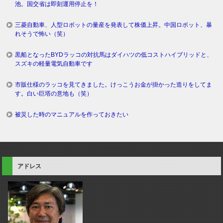
池。国交省は即刻運用停止を！
三菱自動車、人型ロボットの量産を発表して株価上昇。中国ロボット、暴
れそうで怖い（笑）
黒船となったBYDラッコの対抗馬はダイハツの低コストハイブリッドと、
スズキの軽量電気自動車です
市販仕様のラッコを見てきました。けっこうお金が掛かった造りをしてま
す。白い巨塔の意地も（笑）
被災した時のマニュアルを作っておきたい
アドレス