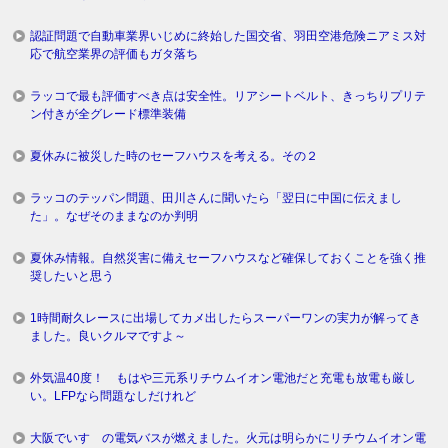
認証問題で自動車業界いじめに終始した国交省、羽田空港危険ニアミス対
応で航空業界の評価もガタ落ち
ラッコで最も評価すべき点は安全性。リアシートベルト、きっちりプリテ
ン付きが全グレード標準装備
夏休みに被災した時のセーフハウスを考える。その２
ラッコのテッパン問題、田川さんに聞いたら「翌日に中国に伝えまし
た」。なぜそのままなのか判明
夏休み情報。自然災害に備えセーフハウスなど確保しておくことを強く推
奨したいと思う
1時間耐久レースに出場してカメ出したらスーパーワンの実力が解ってき
ました。良いクルマですよ～
外気温40度！ もはや三元系リチウムイオン電池だと充電も放電も厳し
い。LFPなら問題なしだけれど
大阪でいすゞの電気バスが燃えました。火元は明らかにリチウムイオン電