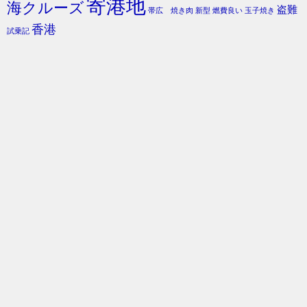
寄港地
海クルーズ
盗難
帯広 焼き肉
新型
燃費良い
玉子焼き
香港
試乗記