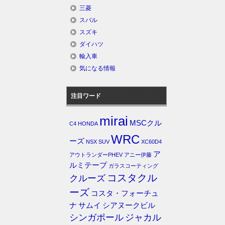
三菱
スバル
スズキ
ダイハツ
輸入車
気になる情報
注目ワード
mirai
MSCクル
C4
HONDA
WRC
ーズ
NSX
SUV
XC60D4
ア
アウトランダーPHEV
アニー伊藤
ルミテープ
ガラスコーティング
コスタクル
クルーズ
ーズ
コスタ・フォーチュ
ナ
サムイ
シアヌークビル
シンガポール
ジャカル