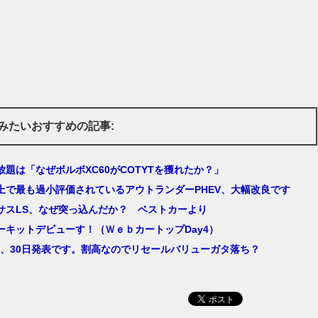
みたいおすすめの記事:
放題は「なぜボルボXC60がCOTYTを獲れたか？」
上で最も過小評価されているアウトランダーPHEV、大幅改良です
サスLS、なぜ突っ込んだか？ ベストカーより
ーキットデビューす！（ＷｅｂカートップDay4）
-V、30日発表です。割高なのでリセールバリューガタ落ち？