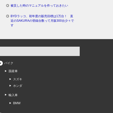
被災した時のマニュアルを作っておきたい
BYDラッコ、初年度の販売目標は1万台！ 直
近のSAKURAの登録台数って月販300台少々で
す
バイク
国産車
スズキ
ホンダ
輸入車
BMW