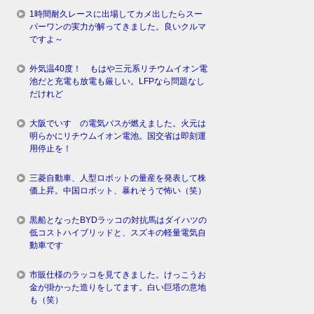
1時間耐久レースに出場してカメ出したらスー
パーワンの実力が解ってきました。良いクルマ
ですよ～
外気温40度！ もはや三元系リチウムイオン電
池だと充電も放電も厳しい。LFPなら問題なし
だけれど
大阪でいすゞの電気バスが燃えました。火元は
明らかにリチウムイオン電池。国交省は即刻運
用停止を！
三菱自動車、人型ロボットの量産を発表して株
価上昇。中国ロボット、暴れそうで怖い（笑）
黒船となったBYDラッコの対抗馬はダイハツの
低コストハイブリッドと、スズキの軽量電気自
動車です
市販仕様のラッコを見てきました。けっこうお
金が掛かった造りをしてます。白い巨塔の意地
も（笑）