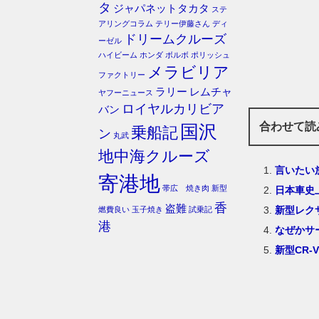
タ
ジャパネットタカタ
ステ
アリングコラム
テリー伊藤さん
ディ
ドリームクルーズ
ーゼル
ハイビーム
ホンダ
ボルボ
ポリッシュ
メラビリア
ファクトリー
ラリー
レムチャ
ヤフーニュース
ロイヤルカリビア
バン
合わせて読
国沢
乗船記
ン
丸武
地中海クルーズ
言いたい
寄港地
帯広 焼き肉
新型
日本車史
香
盗難
新型レク
燃費良い
玉子焼き
試乗記
港
なぜかサ
新型CR