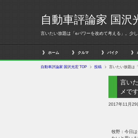
自動車評論家 国沢
言いたい放題は「eパワーを改めて考える」。少
ホーム
クルマ
バイク
自動車評論家 国沢光宏 TOP
投稿
言いたい放題は
言い
メで
2017年11月2
牧野：今日は
たいと思いま