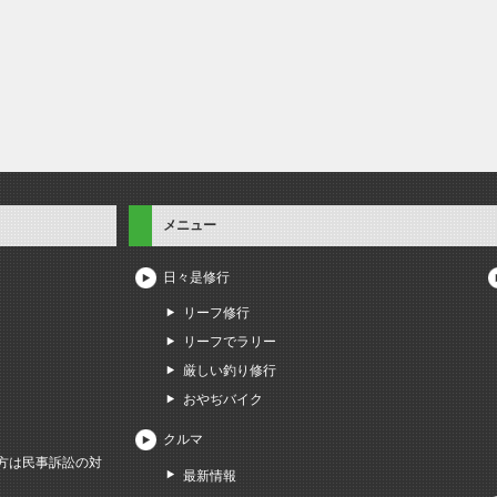
メニュー
日々是修行
リーフ修行
リーフでラリー
厳しい釣り修行
おやぢバイク
クルマ
方は民事訴訟の対
最新情報