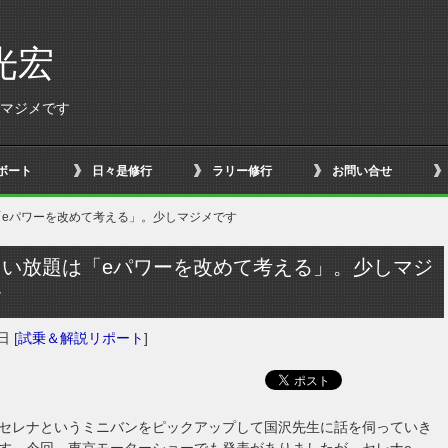
光宏
しマジメです
ボート
日々是修行
ラリー修行
お問い合せ
「eパワーを改めて考える」。少しマジメです
たい放題は「eパワーを改めて考える」。少しマジ
す
9日
[
試乗＆解説リポート
]
セレナというミニバンをピックアップして国沢先生に話を伺っていき
す。今回、東京モーターショーでも発表がありましたが、セレナe-