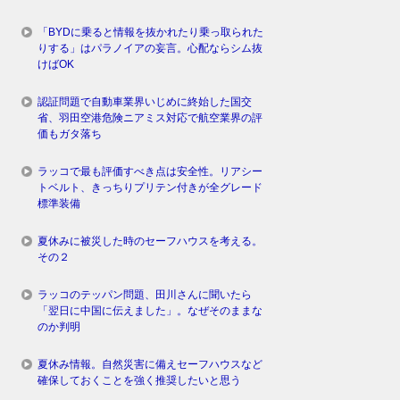
「BYDに乗ると情報を抜かれたり乗っ取られた
りする」はパラノイアの妄言。心配ならシム抜
けばOK
認証問題で自動車業界いじめに終始した国交
省、羽田空港危険ニアミス対応で航空業界の評
価もガタ落ち
ラッコで最も評価すべき点は安全性。リアシー
トベルト、きっちりプリテン付きが全グレード
標準装備
夏休みに被災した時のセーフハウスを考える。
その２
ラッコのテッパン問題、田川さんに聞いたら
「翌日に中国に伝えました」。なぜそのままな
のか判明
夏休み情報。自然災害に備えセーフハウスなど
確保しておくことを強く推奨したいと思う