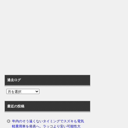
過去ログ
過
去
ロ
最近の投稿
グ
年内のそう遠くないタイミングでスズキも電気
軽乗用車を発表へ。ラッコより安い可能性大