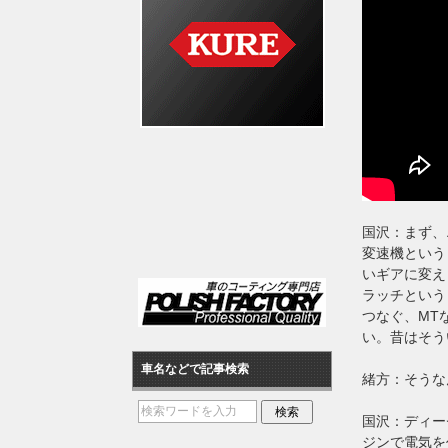
国沢：まず、
変速機という
いギアに変え
ラッチという
つなぐ、MT
い。昔はそう
車名などで記事検索
緒方：そうな
国沢：ディー
ジンで電気を