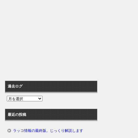
過去ログ
過
去
ロ
最近の投稿
グ
ラッコ情報の最終版。じっくり解説します