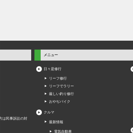
メニュー
日々是修行
リーフ修行
リーフでラリー
厳しい釣り修行
おやぢバイク
クルマ
方は民事訴訟の対
最新情報
電気自動車