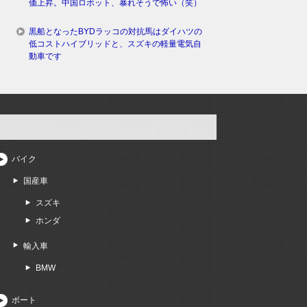
価上昇。中国ロボット、暴れそうで怖い（笑）
黒船となったBYDラッコの対抗馬はダイハツの
低コストハイブリッドと、スズキの軽量電気自
動車です
バイク
国産車
スズキ
ホンダ
輸入車
BMW
ボート