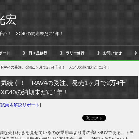
光宏
千台！ XC40の納期未だに1年！
ボート
日々是修行
ラリー修行
お問い合せ
 RAV4の受注、発売1ヶ月で2万4千台！ XC40の納期未だに1年！
人気続く！ RAV4の受注、発売1ヶ月で2万4千
XC40の納期未だに1年！
[
試乗＆解説リポート
]
調な売れ行きを見せているのが乗用車より背の高いSUVである。トヨ
V4は発売後1ヶ月時点の受注が2万4千台に達し、計画の8倍だという。