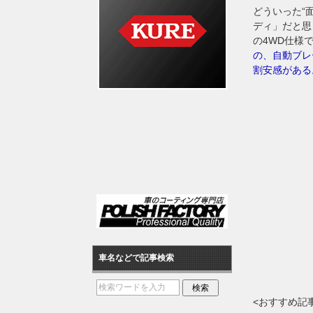
どういった“
ディ」だと思
の4WD仕様で
の、自動ブレ
割安感がある
車名などで記事検索
<おすすめ記