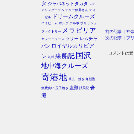
タ
ジャパネットタカタ
ステ
アリングコラム
テリー伊藤さん
ディ
ドリームクルーズ
ーゼル
ハイビーム
ホンダ
ボルボ
ポリッシュ
メラビリア
前の記事｜神
ファクトリー
次の記事｜プ
ラリー
レムチャ
ヤフーニュース
ロイヤルカリビア
バン
コメントは受
国沢
乗船記
ン
丸武
地中海クルーズ
寄港地
帯広 焼き肉
新型
香
盗難
燃費良い
玉子焼き
試乗記
港