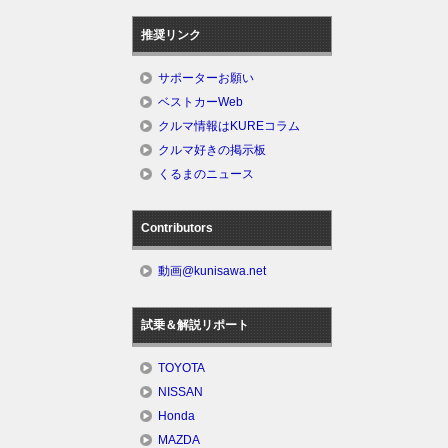
推奨リンク
サポーターお願い
ベストカーWeb
クルマ情報はKUREコラム
クルマ好きの掲示板
くるまのニュース
Contributors
動画@kunisawa.net
試乗＆解説リポート
TOYOTA
NISSAN
Honda
MAZDA