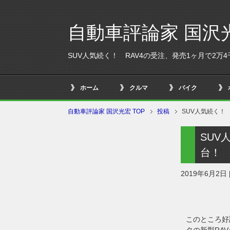
自動車評論家 国沢
SUV人気続く！ RAV4の受注、発売1ヶ月で2万4
ホーム
クルマ
バイク
自動車評論家 国沢光宏 TOP
投稿
SUV人気続く！
SUV
台！ 
2019年6月2日
このところ好
タの新型RA