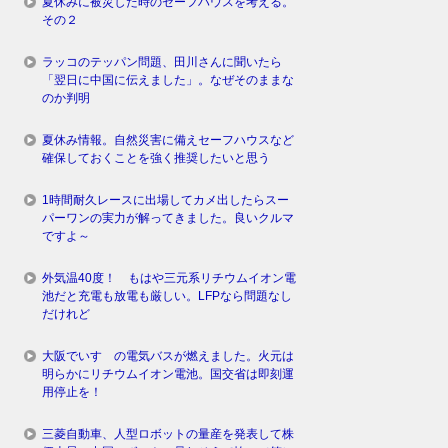
夏休みに被災した時のセーフハウスを考える。
その２
ラッコのテッパン問題、田川さんに聞いたら
「翌日に中国に伝えました」。なぜそのままな
のか判明
夏休み情報。自然災害に備えセーフハウスなど
確保しておくことを強く推奨したいと思う
1時間耐久レースに出場してカメ出したらスー
パーワンの実力が解ってきました。良いクルマ
ですよ～
外気温40度！ もはや三元系リチウムイオン電
池だと充電も放電も厳しい。LFPなら問題なし
だけれど
大阪でいすゞの電気バスが燃えました。火元は
明らかにリチウムイオン電池。国交省は即刻運
用停止を！
三菱自動車、人型ロボットの量産を発表して株