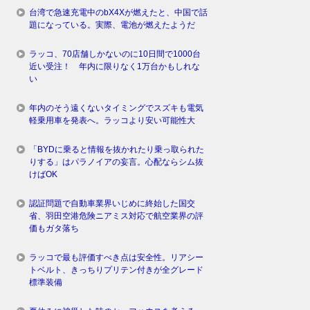
台湾で急速充電中のbX4Xが燃えたと、中国で話
題になっている。実際、電池が燃えたようだ
ラッコ、70店舗しかないのに10日間で1000台
近い受注！ 年内に限りなく1万台かもしれな
い
年内のそう遠くないタイミングでスズキも電気
軽乗用車を発表へ。ラッコより安い可能性大
「BYDに乗ると情報を抜かれたり乗っ取られた
りする」はパラノイアの妄言。心配ならシム抜
けばOK
認証問題で自動車業界いじめに終始した国交
省、羽田空港危険ニアミス対応で航空業界の評
価もガタ落ち
ラッコで最も評価すべき点は安全性。リアシー
トベルト、きっちりプリテン付きが全グレード
標準装備