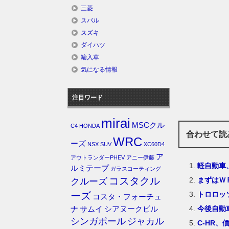
三菱
スバル
スズキ
ダイハツ
輸入車
気になる情報
注目ワード
mirai
MSCクル
C4
HONDA
合わせて読
WRC
ーズ
NSX
SUV
XC60D4
ア
アウトランダーPHEV
アニー伊藤
軽自動車
ルミテープ
ガラスコーティング
コスタクル
まずはＷ
クルーズ
トロロッ
ーズ
コスタ・フォーチュ
今後自動
ナ
サムイ
シアヌークビル
シンガポール
ジャカル
C-HR