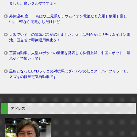
ました。良いクルマですよ～
外気温40度！ もはや三元系リチウムイオン電池だと充電も放電も厳し
い。LFPなら問題なしだけれど
大阪でいすゞの電気バスが燃えました。火元は明らかにリチウムイオン電
池。国交省は即刻運用停止を！
三菱自動車、人型ロボットの量産を発表して株価上昇。中国ロボット、暴
れそうで怖い（笑）
黒船となったBYDラッコの対抗馬はダイハツの低コストハイブリッドと、
スズキの軽量電気自動車です
アドレス