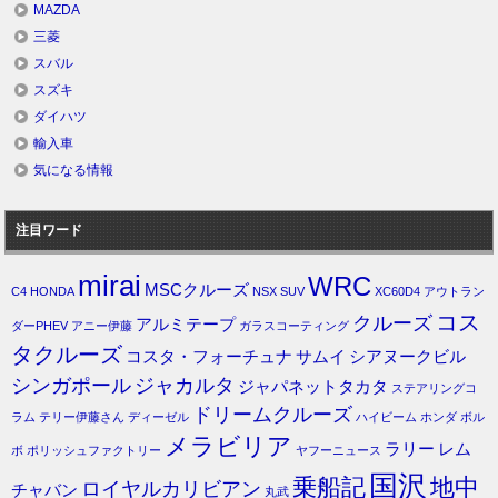
MAZDA
三菱
スバル
スズキ
ダイハツ
輸入車
気になる情報
注目ワード
mirai
WRC
MSCクルーズ
C4
HONDA
NSX
SUV
XC60D4
アウトラン
コス
クルーズ
アルミテープ
ダーPHEV
アニー伊藤
ガラスコーティング
タクルーズ
コスタ・フォーチュナ
サムイ
シアヌークビル
シンガポール
ジャカルタ
ジャパネットタカタ
ステアリングコ
ドリームクルーズ
ラム
テリー伊藤さん
ディーゼル
ハイビーム
ホンダ
ボル
メラビリア
ラリー
レム
ボ
ポリッシュファクトリー
ヤフーニュース
国沢
乗船記
地中
ロイヤルカリビアン
チャバン
丸武