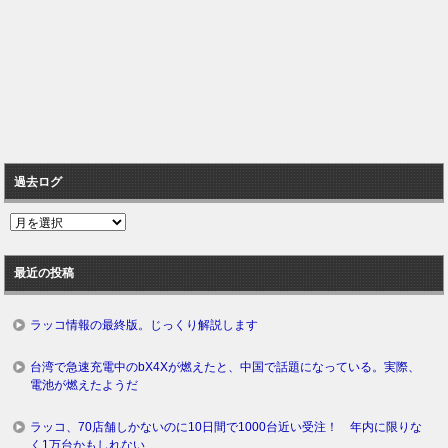
過去ログ
過
去
ロ
最近の投稿
グ
ラッコ情報の最終版。じっくり解説します
台湾で急速充電中のbX4Xが燃えたと、中国で話題になっている。実際、
電池が燃えたようだ
ラッコ、70店舗しかないのに10日間で1000台近い受注！ 年内に限りな
く1万台かもしれない