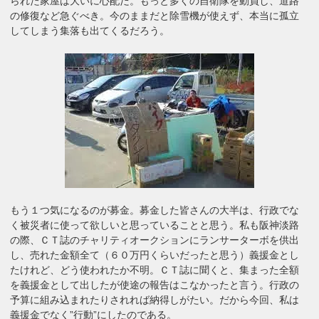
られた家屋は大いに心配だ。もっと多くの自衛隊を動員し、道路
の修復など急ぐべき。今のままだと除雪機が使えず、本当に孤立
してしまう集落も出てくるだろう。
もう１つ気になるのが募金。募金した皆さんの大半は、行政でな
く被災者に使って欲しいと思っていることと思う。私も阪神淡路
の際、ＣＴ誌のチャリティオークションにランサーターボを供出
し、売れた金額全て（６０万円くらいだったと思う）義援金とし
たけれど、どう使われたか不明。ＣＴ誌に聞くと、集まった全額
を義援金として出したが使途の報告はこなかったと言う。行政の
予算に組み込まれたりされれば納得しがたい。だから今回、私は
義援金でなく”行動”にしたのである。