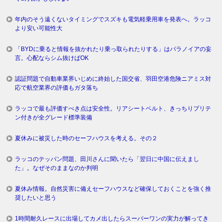
年内のそう遠くないタイミングでスズキも電気軽乗用車を発表へ。ラッコ
より安い可能性大
「BYDに乗ると情報を抜かれたり乗っ取られたりする」はパラノイアの妄
言。心配ならシム抜けばOK
認証問題で自動車業界いじめに終始した国交省、羽田空港危険ニアミス対
応で航空業界の評価もガタ落ち
ラッコで最も評価すべき点は安全性。リアシートベルト、きっちりプリテ
ン付きが全グレード標準装備
夏休みに被災した時のセーフハウスを考える。その２
ラッコのテッパン問題、田川さんに聞いたら「翌日に中国に伝えまし
た」。なぜそのままなのか判明
夏休み情報。自然災害に備えセーフハウスなど確保しておくことを強く推
奨したいと思う
1時間耐久レースに出場してカメ出したらスーパーワンの実力が解ってき