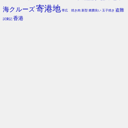
寄港地
海クルーズ
盗難
帯広 焼き肉
新型
燃費良い
玉子焼き
香港
試乗記