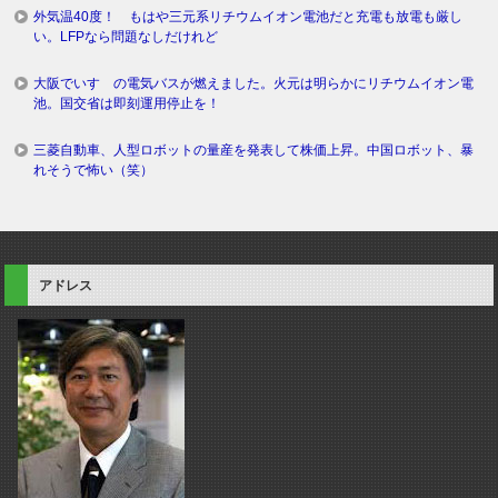
外気温40度！ もはや三元系リチウムイオン電池だと充電も放電も厳し
い。LFPなら問題なしだけれど
大阪でいすゞの電気バスが燃えました。火元は明らかにリチウムイオン電
池。国交省は即刻運用停止を！
三菱自動車、人型ロボットの量産を発表して株価上昇。中国ロボット、暴
れそうで怖い（笑）
アドレス