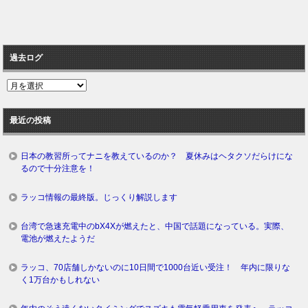
過去ログ
過
去
ロ
最近の投稿
グ
日本の教習所ってナニを教えているのか？ 夏休みはヘタクソだらけにな
るので十分注意を！
ラッコ情報の最終版。じっくり解説します
台湾で急速充電中のbX4Xが燃えたと、中国で話題になっている。実際、
電池が燃えたようだ
ラッコ、70店舗しかないのに10日間で1000台近い受注！ 年内に限りな
く1万台かもしれない