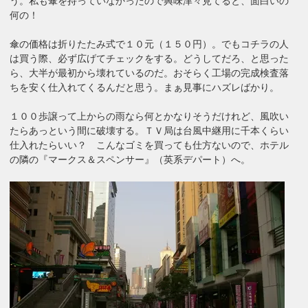
う。私も傘を持っていなかったので興味津々見てると、面白いの
何の！
傘の価格は折りたたみ式で１０元（１５０円）。でもコチラの人
は買う際、必ず広げてチェックをする。どうしてだろ、と思った
ら、大半が最初から壊れているのだ。おそらく工場の完成検査落
ちを安く仕入れてくるんだと思う。まぁ見事にハズレばかり。
１００歩譲って上からの雨なら何とかなりそうだけれど、風吹い
たらあっという間に破壊する。ＴＶ局は台風中継用に千本くらい
仕入れたらいい？ こんなゴミを買っても仕方ないので、ホテル
の隣の『マークス＆スペンサー』（英系デパート）へ。