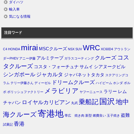
ダイハツ
輸入車
気になる情報
注目ワード
mirai
WRC
MSCクルーズ
C4
HONDA
NSX
SUV
XC60D4
アウトラン
コス
クルーズ
アルミテープ
ダーPHEV
アニー伊藤
ガラスコーティング
タクルーズ
コスタ・フォーチュナ
サムイ
シアヌークビル
シンガポール
ジャカルタ
ジャパネットタカタ
ステアリングコ
ドリームクルーズ
ラム
テリー伊藤さん
ディーゼル
ハイビーム
ホンダ
ボル
メラビリア
ラリー
レム
ボ
ポリッシュファクトリー
ヤフーニュース
国沢
乗船記
地中
ロイヤルカリビアン
チャバン
丸武
寄港地
海クルーズ
盗難
帯広 焼き肉
新型
燃費良い
玉子焼き
香港
試乗記