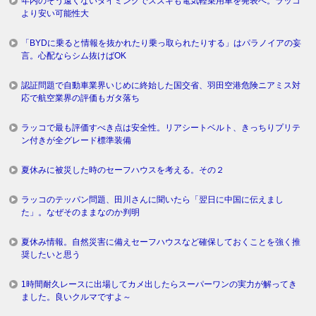
年内のそう遠くないタイミングでスズキも電気軽乗用車を発表へ。ラッコ
より安い可能性大
「BYDに乗ると情報を抜かれたり乗っ取られたりする」はパラノイアの妄
言。心配ならシム抜けばOK
認証問題で自動車業界いじめに終始した国交省、羽田空港危険ニアミス対
応で航空業界の評価もガタ落ち
ラッコで最も評価すべき点は安全性。リアシートベルト、きっちりプリテ
ン付きが全グレード標準装備
夏休みに被災した時のセーフハウスを考える。その２
ラッコのテッパン問題、田川さんに聞いたら「翌日に中国に伝えまし
た」。なぜそのままなのか判明
夏休み情報。自然災害に備えセーフハウスなど確保しておくことを強く推
奨したいと思う
1時間耐久レースに出場してカメ出したらスーパーワンの実力が解ってき
ました。良いクルマですよ～