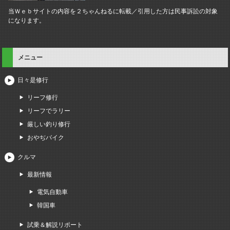
当Ｗｅｂサイトの内容を２ちゃんねるに転載／引用した方は民事訴訟の対象
になります。
メニュー
日々是修行
リーフ修行
リーフでラリー
厳しい釣り修行
おやぢバイク
クルマ
最新情報
電気自動車
韓国車
試乗＆解説リポート