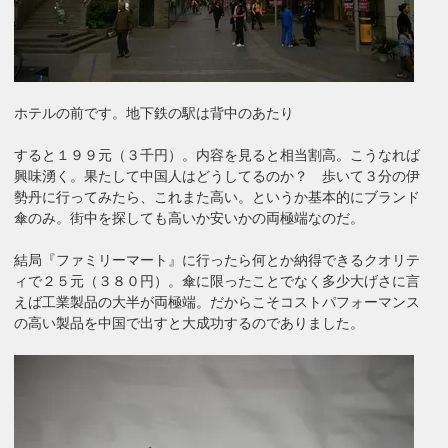
ホテルの前です。地下鉄の駅は背中のあたり
すると１９９元（３千円）。内容を見ると相当割高。こうなれば
興味湧く。果たして中国人はどうしてるのか？ 歩いて３分の伊
勢丹に行ってみたら、これまた高い。というか基本的にブランド
傘のみ。街中を探しても高いか安いかの両極端なのだ。
結局『ファミリーマート』に行ったら何とか納得できるクオリテ
ィで２５元（３８０円）。傘に限ったことでなく多少大げさに言
えば工業製品の大半が両極端。だからこそコストパフォーマンス
の高い製品を中国で出すと大成功するのでありました。