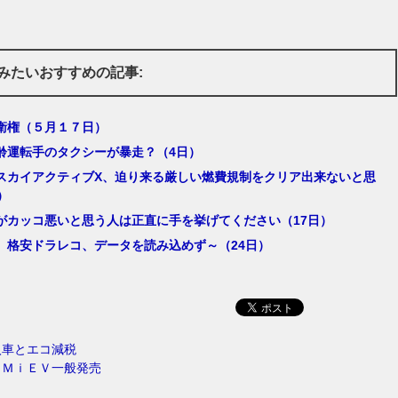
みたいおすすめの記事:
衛権（５月１７日）
齢運転手のタクシーが暴走？（4日）
スカイアクティブX、迫り来る厳しい燃費規制をクリア出来ないと思
）
がカッコ悪いと思う人は正直に手を挙げてください（17日）
。格安ドラレコ、データを読み込めず～（24日）
入車とエコ減税
－ＭｉＥＶ一般発売