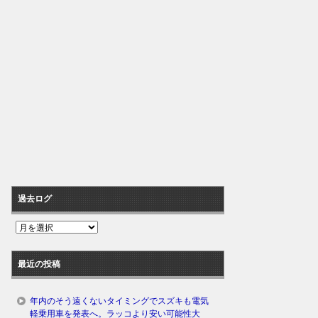
過去ログ
過
去
ロ
最近の投稿
グ
年内のそう遠くないタイミングでスズキも電気
軽乗用車を発表へ。ラッコより安い可能性大