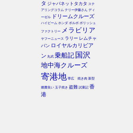
タ
ジャパネットタカタ
ステ
アリングコラム
テリー伊藤さん
ディ
ドリームクルーズ
ーゼル
ハイビーム
ホンダ
ボルボ
ポリッシュ
メラビリア
ファクトリー
ラリー
レムチャ
ヤフーニュース
ロイヤルカリビア
バン
国沢
乗船記
ン
丸武
地中海クルーズ
寄港地
帯広 焼き肉
新型
香
盗難
燃費良い
玉子焼き
試乗記
港