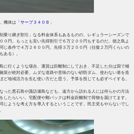
。機体は「
サーブ３４０Ｂ
」
別乗り継ぎ割引」なる料金体系もあるものの、レギュラーシーズンで
００円。もっとも安い先得割引で６万２００円もするのだ。徳之島よ
同じ条件で４万２６００円。先得３万２００円（往復２万円くらいの
もある）。
島に行くような場合、運賃は距離制にしておき、不足した分は国で補
施策が絶対必要。ムダな道路や意味のない砂防ダム、使わない港を造
ぽど地域活力を生む使い方だと思う。予算を投じても必ずペイする。
なった悪石島や諏訪瀬島なども、遠方から訪れる人には何らかの方法
をしたらいい。宅配便や郵パックは料金距離制で荷物を届けてます。
同じような考え方を導入するということです。民主党もやらないでし
。