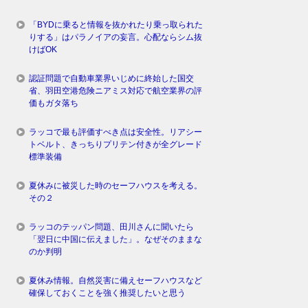
「BYDに乗ると情報を抜かれたり乗っ取られた
りする」はパラノイアの妄言。心配ならシム抜
けばOK
認証問題で自動車業界いじめに終始した国交
省、羽田空港危険ニアミス対応で航空業界の評
価もガタ落ち
ラッコで最も評価すべき点は安全性。リアシー
トベルト、きっちりプリテン付きが全グレード
標準装備
夏休みに被災した時のセーフハウスを考える。
その２
ラッコのテッパン問題、田川さんに聞いたら
「翌日に中国に伝えました」。なぜそのままな
のか判明
夏休み情報。自然災害に備えセーフハウスなど
確保しておくことを強く推奨したいと思う