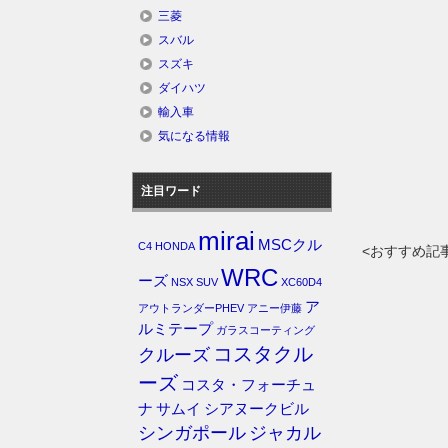
三菱
スバル
スズキ
ダイハツ
輸入車
気になる情報
注目ワード
mirai
MSCクル
C4
HONDA
<おすすめ記
WRC
ーズ
NSX
SUV
XC60D4
ア
アウトランダーPHEV
アニー伊藤
ルミテープ
ガラスコーティング
コスタクル
クルーズ
ーズ
コスタ・フォーチュ
ナ
サムイ
シアヌークビル
シンガポール
ジャカル