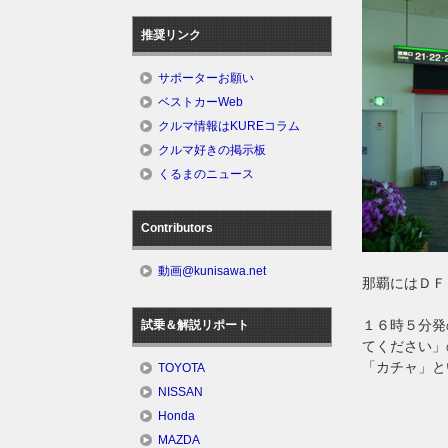
推奨リンク
サポーターお願い
ベストカーWeb
クルマ情報はKUREコラム
クルマ好きの掲示板
くるまのニュース
Contributors
動画@kunisawa.net
那覇にはＤＦ
１６時５分発
試乗＆解説リポート
てください」
「カチャ」と
TOYOTA
NISSAN
Honda
MAZDA