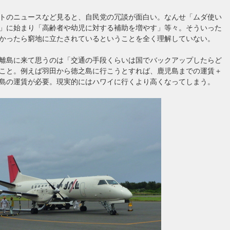
トのニュースなど見ると、自民党の冗談が面白い。なんせ「ムダ使い
」に始まり「高齢者や幼児に対する補助を増やす」等々。そういった
かったら窮地に立たされているということを全く理解していない。
離島に来て思うのは「交通の手段くらいは国でバックアップしたらど
こと。例えば羽田から徳之島に行こうとすれば、鹿児島までの運賃＋
島の運賃が必要。現実的にはハワイに行くより高くなってしまう。