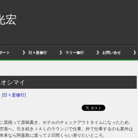
光宏
ボート
日々是修行
ラリー修行
お問い合せ
みオシマイ
日
[
日々是修行
]
に居残って原稿書き。ホテルのチェックアウトタイムになったため、
空港へ。引き続きＪＡＬのラウンジで仕事。外で仕事するのも案外は
本来なら阿嘉島に渡って２日間くらい潜りたいところ。