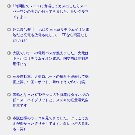
1時間耐久レースに出場してカメ出したらスー
パーワンの実力が解ってきました。良いクルマ
ですよ～
外気温40度！ もはや三元系リチウムイオン電
池だと充電も放電も厳しい。LFPなら問題なし
だけれど
大阪でいすゞの電気バスが燃えました。火元は
明らかにリチウムイオン電池。国交省は即刻運
用停止を！
三菱自動車、人型ロボットの量産を発表して株
価上昇。中国ロボット、暴れそうで怖い（笑）
黒船となったBYDラッコの対抗馬はダイハツの
低コストハイブリッドと、スズキの軽量電気自
動車です
市販仕様のラッコを見てきました。けっこうお
金が掛かった造りをしてます。白い巨塔の意地
も（笑）