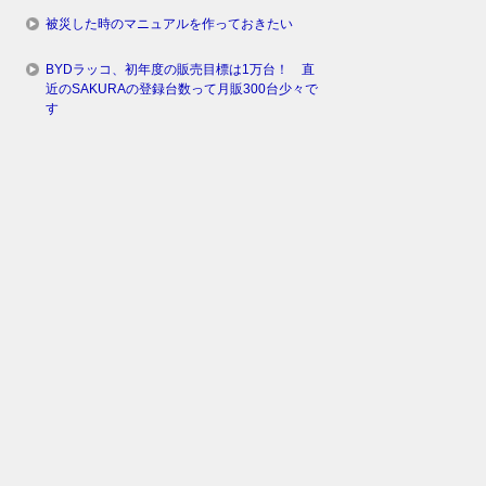
被災した時のマニュアルを作っておきたい
BYDラッコ、初年度の販売目標は1万台！ 直
近のSAKURAの登録台数って月販300台少々で
す