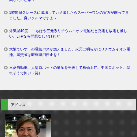
1時間耐久レースに出場してカメ出したらスーパーワンの実力が解ってき
ました。良いクルマですよ～
外気温40度！ もはや三元系リチウムイオン電池だと充電も放電も厳し
い。LFPなら問題なしだけれど
大阪でいすゞの電気バスが燃えました。火元は明らかにリチウムイオン電
池。国交省は即刻運用停止を！
三菱自動車、人型ロボットの量産を発表して株価上昇。中国ロボット、暴
れそうで怖い（笑）
アドレス