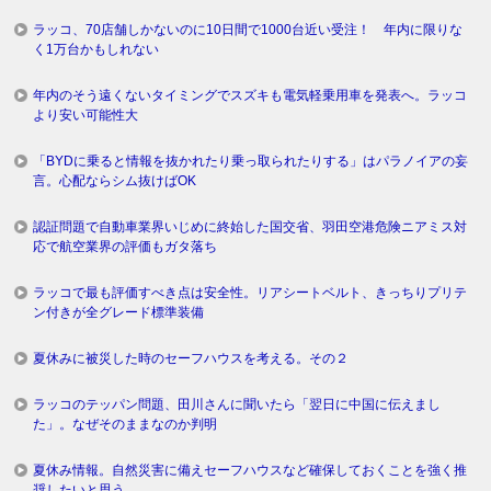
ラッコ、70店舗しかないのに10日間で1000台近い受注！ 年内に限りな
く1万台かもしれない
年内のそう遠くないタイミングでスズキも電気軽乗用車を発表へ。ラッコ
より安い可能性大
「BYDに乗ると情報を抜かれたり乗っ取られたりする」はパラノイアの妄
言。心配ならシム抜けばOK
認証問題で自動車業界いじめに終始した国交省、羽田空港危険ニアミス対
応で航空業界の評価もガタ落ち
ラッコで最も評価すべき点は安全性。リアシートベルト、きっちりプリテ
ン付きが全グレード標準装備
夏休みに被災した時のセーフハウスを考える。その２
ラッコのテッパン問題、田川さんに聞いたら「翌日に中国に伝えまし
た」。なぜそのままなのか判明
夏休み情報。自然災害に備えセーフハウスなど確保しておくことを強く推
奨したいと思う