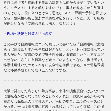
折時に歩行者と接触する事故の対策を以前から提案しているとい
う。イラストにすると解りやすいです。事故が起きてから見直す
のではなく、役に立つとは全く思えないITSに巨額の予算を投じる
なら、危険性のある箇所の早急な対応を行うべきだ。天下り組織
が欲しいなら「交差点見直し法人」などどう？
・
現場の状況と対策方法の考察
この事故で自動運転について難しいと書いたら「自動運転は危険
あれば速度落とすから事故は起きない」というお花畑に住んでい
る人がいた。実際の交通で安全性を最大限確保したら、速度など
出せない。さらに自転車など走っていようものなら、歩行者より
移動速度速いためカンペキに安全性を担保できぬ。今の道路環境
だと移動手段として成り立たないですね。
－－－－－－－－－－－－－－－－－－－－－－－－
大阪で発生した痛ましい暴走事故、車体の損傷度合いは少ないの
に運転者が亡くなっていることを考えれば、救急関係者からの情
報通り心臓疾患の可能性大きい。疾病の場合、二つのケースに分
かれる。一つは脳疾患に代表される脱力してしまう症状。この場