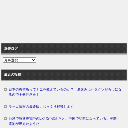
過去ログ
過
去
ロ
最近の投稿
グ
日本の教習所ってナニを教えているのか？ 夏休みはヘタクソだらけにな
るので十分注意を！
ラッコ情報の最終版。じっくり解説します
台湾で急速充電中のbX4Xが燃えたと、中国で話題になっている。実際、
電池が燃えたようだ