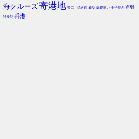
寄港地
海クルーズ
盗難
帯広 焼き肉
新型
燃費良い
玉子焼き
香港
試乗記