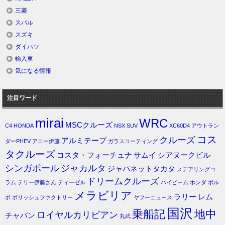
三菱
スバル
スズキ
ダイハツ
輸入車
気になる情報
注目ワード
mirai
WRC
MSCクルーズ
C4
HONDA
NSX
SUV
XC60D4
アウトラン
コス
クルーズ
アルミテープ
ダーPHEV
アニー伊藤
ガラスコーティング
タクルーズ
コスタ・フォーチュナ
サムイ
シアヌークビル
シンガポール
ジャカルタ
ジャパネットタカタ
ステアリングコ
ドリームクルーズ
ラム
テリー伊藤さん
ディーゼル
ハイビーム
ホンダ
ボル
メラビリア
ラリー
レム
ボ
ポリッシュファクトリー
ヤフーニュース
国沢
乗船記
地中
ロイヤルカリビアン
チャバン
丸武