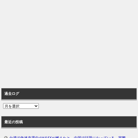
過去ログ
過
去
ロ
最近の投稿
グ
台湾で急速充電中のbX4Xが燃えたと、中国で話題になっている。実際、