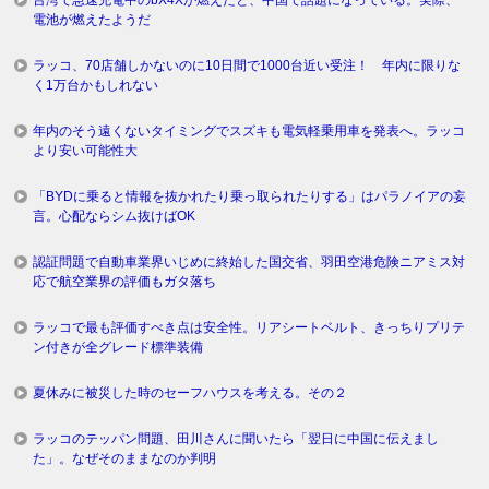
電池が燃えたようだ
ラッコ、70店舗しかないのに10日間で1000台近い受注！ 年内に限りな
く1万台かもしれない
年内のそう遠くないタイミングでスズキも電気軽乗用車を発表へ。ラッコ
より安い可能性大
「BYDに乗ると情報を抜かれたり乗っ取られたりする」はパラノイアの妄
言。心配ならシム抜けばOK
認証問題で自動車業界いじめに終始した国交省、羽田空港危険ニアミス対
応で航空業界の評価もガタ落ち
ラッコで最も評価すべき点は安全性。リアシートベルト、きっちりプリテ
ン付きが全グレード標準装備
夏休みに被災した時のセーフハウスを考える。その２
ラッコのテッパン問題、田川さんに聞いたら「翌日に中国に伝えまし
た」。なぜそのままなのか判明