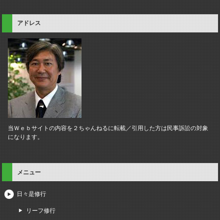
アドレス
当Ｗｅｂサイトの内容を２ちゃんねるに転載／引用した方は民事訴訟の対象
になります。
メニュー
日々是修行
リーフ修行