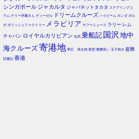
シンガポール
ジャカルタ
ジャパネットタカタ
ステアリングコ
ドリームクルーズ
ラム
テリー伊藤さん
ディーゼル
ハイビーム
ホンダ
ボル
メラビリア
ラリー
レム
ボ
ポリッシュファクトリー
ヤフーニュース
国沢
乗船記
地中
ロイヤルカリビアン
チャバン
丸武
寄港地
海クルーズ
盗難
帯広 焼き肉
新型
燃費良い
玉子焼き
香港
試乗記