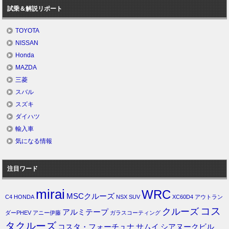
試乗＆解説リポート
TOYOTA
NISSAN
Honda
MAZDA
三菱
スバル
スズキ
ダイハツ
輸入車
気になる情報
注目ワード
mirai
WRC
MSCクルーズ
C4
HONDA
NSX
SUV
XC60D4
アウトラン
コス
クルーズ
アルミテープ
ダーPHEV
アニー伊藤
ガラスコーティング
タクルーズ
コスタ・フォーチュナ
サムイ
シアヌークビル