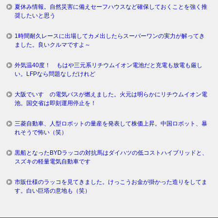
夏休み情報。自然災害に備えセーフハウスなど確保しておくことを強く推
奨したいと思う
1時間耐久レースに出場してカメ出したらスーパーワンの実力が解ってき
ました。良いクルマですよ～
外気温40度！ もはや三元系リチウムイオン電池だと充電も放電も厳し
い。LFPなら問題なしだけれど
大阪でいすゞの電気バスが燃えました。火元は明らかにリチウムイオン電
池。国交省は即刻運用停止を！
三菱自動車、人型ロボットの量産を発表して株価上昇。中国ロボット、暴
れそうで怖い（笑）
黒船となったBYDラッコの対抗馬はダイハツの低コストハイブリッドと、
スズキの軽量電気自動車です
市販仕様のラッコを見てきました。けっこうお金が掛かった造りをしてま
す。白い巨塔の意地も（笑）