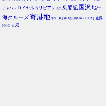
国沢
乗船記
地中
ロイヤルカリビアン
チャバン
丸武
寄港地
海クルーズ
盗難
帯広 焼き肉
新型
燃費良い
玉子焼き
香港
試乗記