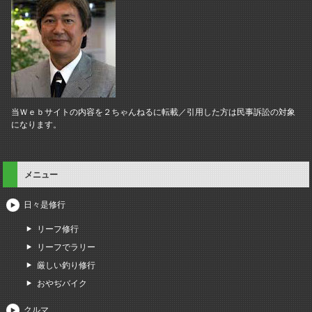
当Ｗｅｂサイトの内容を２ちゃんねるに転載／引用した方は民事訴訟の対象
になります。
メニュー
日々是修行
リーフ修行
リーフでラリー
厳しい釣り修行
おやぢバイク
クルマ