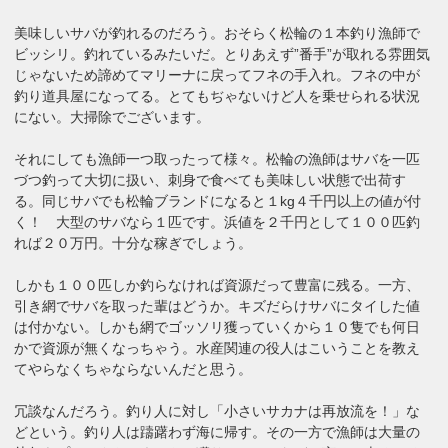
美味しいサバが釣れるのだろう。おそらく松輪の１本釣り漁師で
ビッシリ。釣れているみたいだ。とりあえず”番手”が取れる雰囲気
じゃないため諦めてマリーナに戻ってフネの手入れ。フネの中が
釣り道具屋になってる。とてもぢゃないけど人を乗せられる状況
にない。大掃除でございます。
それにしても漁師一つ取ったって様々。松輪の漁師はサバを一匹
づつ釣って大切に扱い、刺身で食べても美味しい状態で出荷す
る。同じサバでも松輪ブランドになると１kg４千円以上の値が付
く！ 大型のサバなら１匹です。浜値を２千円として１００匹釣
れば２０万円。十分な稼ぎでしょう。
しかも１００匹しか釣らなければ資源だって豊富に残る。一方、
引き網でサバを取った輩はどうか。キズだらけサバにタイした値
は付かない。しかも網でゴッソリ獲っていくから１０隻でも何日
かで資源が無くなっちゃう。水産関連の役人はこいうことを教え
てやらなくちゃならないんだと思う。
冗談なんだろう。釣り人に対し「小さいサカナは再放流を！」な
どという。釣り人は躊躇わず海に帰す。その一方で漁師は大量の