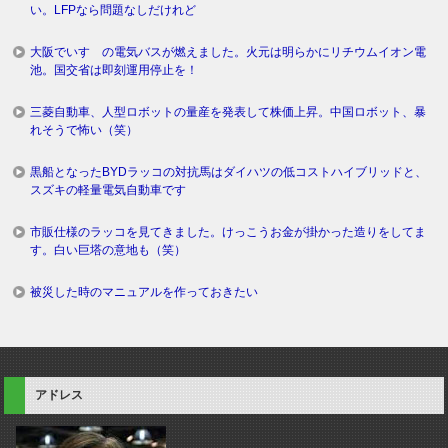
い。LFPなら問題なしだけれど
大阪でいすゞの電気バスが燃えました。火元は明らかにリチウムイオン電
池。国交省は即刻運用停止を！
三菱自動車、人型ロボットの量産を発表して株価上昇。中国ロボット、暴
れそうで怖い（笑）
黒船となったBYDラッコの対抗馬はダイハツの低コストハイブリッドと、
スズキの軽量電気自動車です
市販仕様のラッコを見てきました。けっこうお金が掛かった造りをしてま
す。白い巨塔の意地も（笑）
被災した時のマニュアルを作っておきたい
アドレス