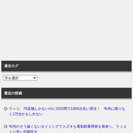
過去ログ
過
去
ロ
最近の投稿
グ
ラッコ、70店舗しかないのに10日間で1000台近い受注！ 年内に限りな
く1万台かもしれない
年内のそう遠くないタイミングでスズキも電気軽乗用車を発表へ。ラッコ
より安い可能性大