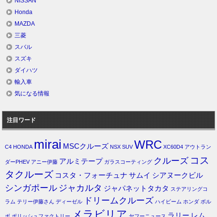
NISSAN
Honda
MAZDA
三菱
スバル
スズキ
ダイハツ
輸入車
気になる情報
注目ワード
mirai
WRC
MSCクルーズ
C4
HONDA
NSX
SUV
XC60D4
アウトラン
コス
クルーズ
アルミテープ
ダーPHEV
アニー伊藤
ガラスコーティング
タクルーズ
コスタ・フォーチュナ
サムイ
シアヌークビル
シンガポール
ジャカルタ
ジャパネットタカタ
ステアリングコ
ドリームクルーズ
ラム
テリー伊藤さん
ディーゼル
ハイビーム
ホンダ
ボル
メラビリア
ラリー
レム
ボ
ポリッシュファクトリー
ヤフーニュース