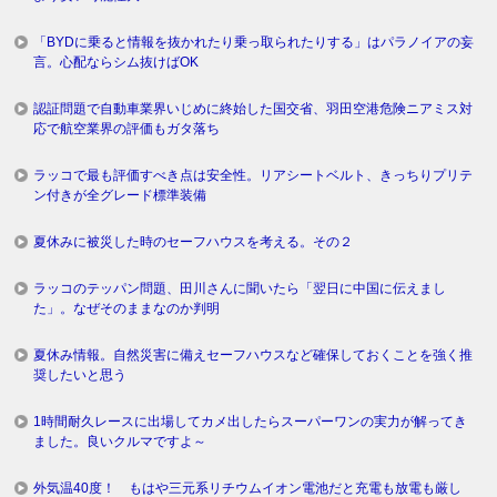
「BYDに乗ると情報を抜かれたり乗っ取られたりする」はパラノイアの妄
言。心配ならシム抜けばOK
認証問題で自動車業界いじめに終始した国交省、羽田空港危険ニアミス対
応で航空業界の評価もガタ落ち
ラッコで最も評価すべき点は安全性。リアシートベルト、きっちりプリテ
ン付きが全グレード標準装備
夏休みに被災した時のセーフハウスを考える。その２
ラッコのテッパン問題、田川さんに聞いたら「翌日に中国に伝えまし
た」。なぜそのままなのか判明
夏休み情報。自然災害に備えセーフハウスなど確保しておくことを強く推
奨したいと思う
1時間耐久レースに出場してカメ出したらスーパーワンの実力が解ってき
ました。良いクルマですよ～
外気温40度！ もはや三元系リチウムイオン電池だと充電も放電も厳し