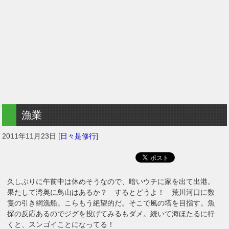
漁業
2011年11月23日
[
日々是修行
]
久しぶりに午前中は休めそうなので、暗いウチに家を出て出港。
果たして湾奥に鳥山はあるか？ するとどうよ！ 荒川河口に数
隻の引き網漁船。こらもう絶望的だ。そこで風の塔を目指す。魚
探の反応あるのでジグを投げてみるもダメ。続いて海ほたるに行
くと、スンゴイことになってる！