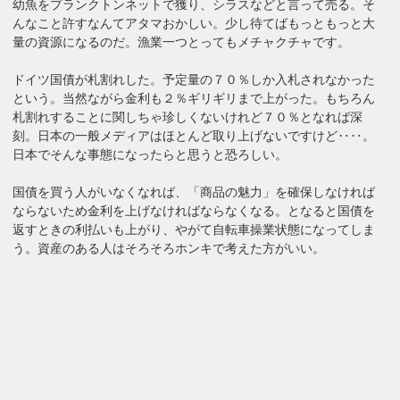
幼魚をプランクトンネットで獲り、シラスなどと言って売る。そ
んなこと許すなんてアタマおかしい。少し待てばもっともっと大
量の資源になるのだ。漁業一つとってもメチャクチャです。
ドイツ国債が札割れした。予定量の７０％しか入札されなかった
という。当然ながら金利も２％ギリギリまで上がった。もちろん
札割れすることに関しちゃ珍しくないけれど７０％となれば深
刻。日本の一般メディアはほとんど取り上げないですけど‥‥。
日本でそんな事態になったらと思うと恐ろしい。
国債を買う人がいなくなれば、「商品の魅力」を確保しなければ
ならないため金利を上げなければならなくなる。となると国債を
返すときの利払いも上がり、やがて自転車操業状態になってしま
う。資産のある人はそろそろホンキで考えた方がいい。